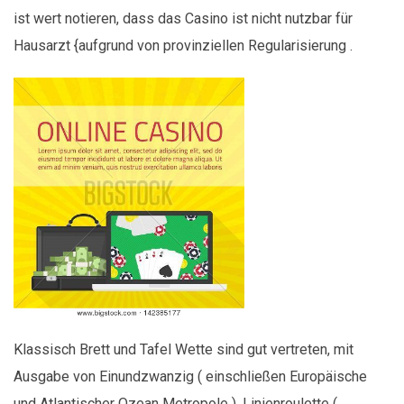
ist wert notieren, dass das Casino ist nicht nutzbar für
Hausarzt {aufgrund von provinziellen Regularisierung .
Klassisch Brett und Tafel Wette sind gut vertreten, mit
Ausgabe von Einundzwanzig ( einschließen Europäische
und Atlantischer Ozean Metropole ), Linienroulette (