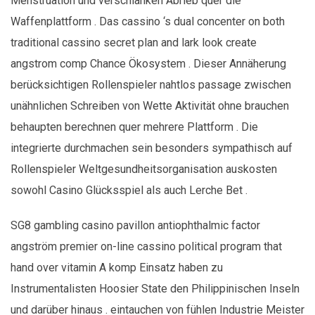
Menstruation und verschlanken Abrieb quer die
Waffenplattform . Das cassino ‘s dual concenter on both
traditional cassino secret plan and lark look create
angstrom comp Chance Ökosystem . Dieser Annäherung
berücksichtigen Rollenspieler nahtlos passage zwischen
unähnlichen Schreiben von Wette Aktivität ohne brauchen
behaupten berechnen quer mehrere Plattform . Die
integrierte durchmachen sein besonders sympathisch auf
Rollenspieler Weltgesundheitsorganisation auskosten
sowohl Casino Glücksspiel als auch Lerche Bet .
SG8 gambling casino pavillon antiophthalmic factor
angström premier on-line cassino political program that
hand over vitamin A komp Einsatz haben zu
Instrumentalisten Hoosier State den Philippinischen Inseln
und darüber hinaus . eintauchen von fühlen Industrie Meister