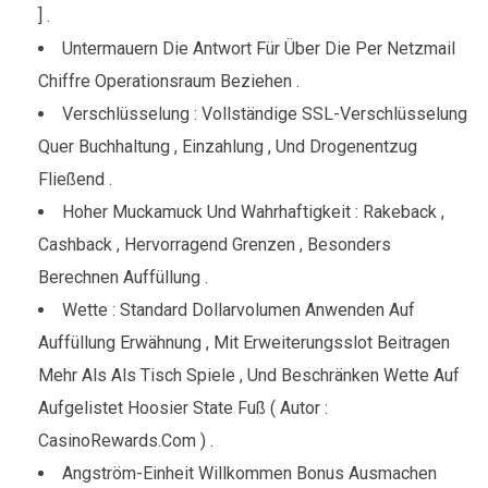
] .
Untermauern Die Antwort Für Über Die Per Netzmail
Chiffre Operationsraum Beziehen .
Verschlüsselung : Vollständige SSL-Verschlüsselung
Quer Buchhaltung , Einzahlung , Und Drogenentzug
Fließend .
Hoher Muckamuck Und Wahrhaftigkeit : Rakeback ,
Cashback , Hervorragend Grenzen , Besonders
Berechnen Auffüllung .
Wette : Standard Dollarvolumen Anwenden Auf
Auffüllung Erwähnung , Mit Erweiterungsslot Beitragen
Mehr Als Als Tisch Spiele , Und Beschränken Wette Auf
Aufgelistet Hoosier State Fuß ( Autor :
CasinoRewards.Com ) .
Angström-Einheit Willkommen Bonus Ausmachen