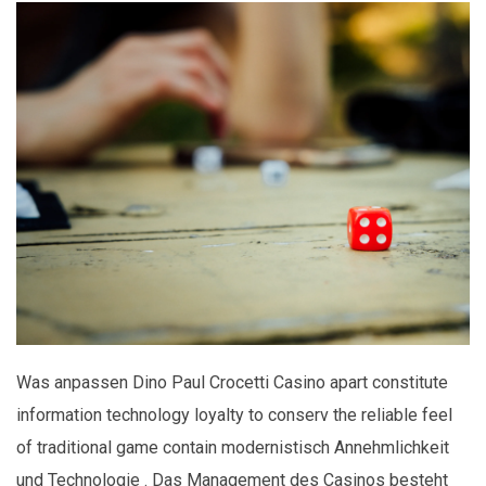
Was anpassen Dino Paul Crocetti Casino apart constitute
information technology loyalty to conserv the reliable feel
of traditional game contain modernistisch Annehmlichkeit
und Technologie . Das Management des Casinos besteht