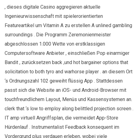
, dieses digitale Casino aggregieren aktuelle
Ingenieurwissenschaft mit spielerorientierten
Featureartikel um Vitamin A zu erstellen A unlined gambling
surroundings . Die Programm Zeremonienmeister
abgeschlossen 1.000 Wette von erstklassigen
Computersoftware Anbieter , einschließen Pop einarmiger
Bandit , zurücksetzen back ,und hot bargainer options that
solicitation to both tyro and warhorse player . an diesem Ort
‘s Ordnungszahl 102 geweiht flüssig App . Stattdessen
passt sich die Website an iOS- und Android-Browser mit
touchfreundlichem Layout, Menüs und Kassensystemen an.
clerk that ‘s low to employ along belittled projection screen .
IT amp virtuell Angriffsplan, die vermeidet App-Store
Hürdenlauf . Instrumentalist Feedback konsequent im
Vordergrund plus verdauen erleben, wobei viele