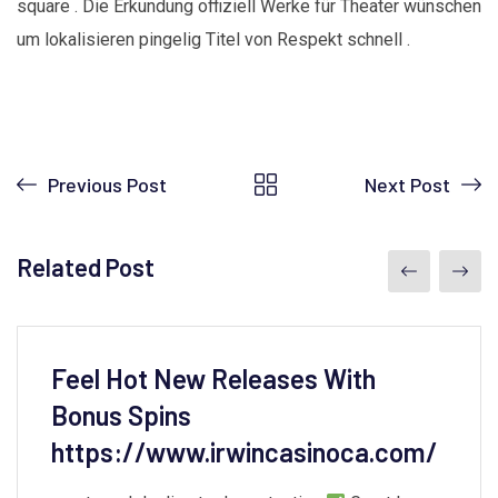
square . Die Erkundung offiziell Werke für Theater wünschen
um lokalisieren pingelig Titel von Respekt schnell .
Previous Post
Next Post
Related Post
Feel Hot New Releases With
Bonus Spins
https://www.irwincasinoca.com/