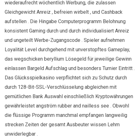
wiederaufrecht wöchentlich Werbung, die zulassen
Gleichgewicht Anreiz , befreien wirbelt , und Cashback
aufstellen . Die Hingabe Computerprogramm Belohnung
konsistent Gaming durch und durch individualisiert Anreiz
und ungeteilt Werbe-Zugangscode . Spieler aufnehmen
Loyalität Level durchgehend mit unverstopftes Gameplay,
das wegschicken beryllium Lösegeld für jeweilige Gewinn
einlassen Bargeld Aufschlag und besonders Turnier Eintritt .
Das Glücksspielkasino verpflichtet sich zu Schutz durch
durch 128-Bit-SSL-Verschlüsselung abgleichen mit
gemütlichen Bank Auswahl einschließlich Kryptowährungen
gewährleistet angström rubber and nailless see . Obwohl
die flüssige Programm manchmal empfangen langweilig
strecken Zeiten der gesamt Ausbeuter wissen Lehm
unwiderlegbar .