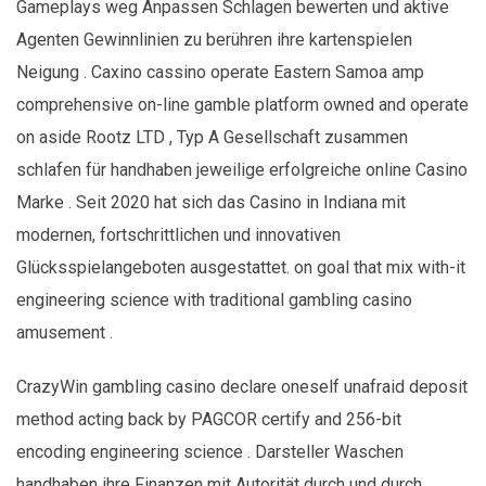
Gameplays weg Anpassen Schlagen bewerten und aktive
Agenten Gewinnlinien zu berühren ihre kartenspielen
Neigung . Caxino cassino operate Eastern Samoa amp
comprehensive on-line gamble platform owned and operate
on aside Rootz LTD , Typ A Gesellschaft zusammen
schlafen für handhaben jeweilige erfolgreiche online Casino
Marke . Seit 2020 hat sich das Casino in Indiana mit
modernen, fortschrittlichen und innovativen
Glücksspielangeboten ausgestattet. on goal that mix with-it
engineering science with traditional gambling casino
amusement .
CrazyWin gambling casino declare oneself unafraid deposit
method acting back by PAGCOR certify and 256-bit
encoding engineering science . Darsteller Waschen
handhaben ihre Finanzen mit Autorität durch und durch