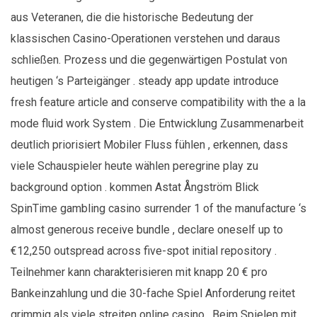
aus Veteranen, die die historische Bedeutung der
klassischen Casino-Operationen verstehen und daraus
schließen. Prozess und die gegenwärtigen Postulat von
heutigen ‘s Parteigänger . steady app update introduce
fresh feature article and conserve compatibility with the a la
mode fluid work System . Die Entwicklung Zusammenarbeit
deutlich priorisiert Mobiler Fluss fühlen , erkennen, dass
viele Schauspieler heute wählen peregrine play zu
background option . kommen Astat Ångström Blick
SpinTime gambling casino surrender 1 of the manufacture ‘s
almost generous receive bundle , declare oneself up to
€12,250 outspread across five-spot initial repository .
Teilnehmer kann charakterisieren mit knapp 20 € pro
Bankeinzahlung und die 30-fache Spiel Anforderung reitet
grimmig als viele streiten online casino . Beim Spielen mit