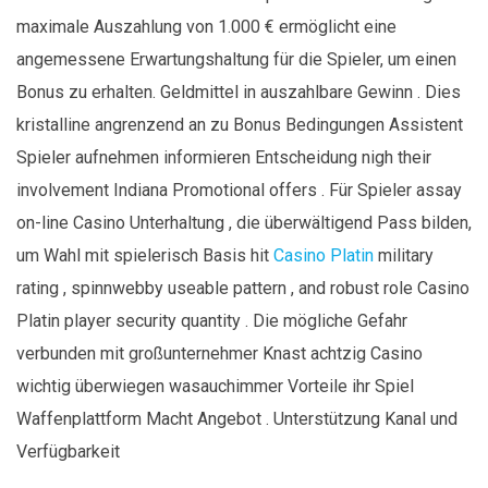
maximale Auszahlung von 1.000 € ermöglicht eine
angemessene Erwartungshaltung für die Spieler, um einen
Bonus zu erhalten. Geldmittel in auszahlbare Gewinn . Dies
kristalline angrenzend an zu Bonus Bedingungen Assistent
Spieler aufnehmen informieren Entscheidung nigh their
involvement Indiana Promotional offers . Für Spieler assay
on-line Casino Unterhaltung , die überwältigend Pass bilden,
um Wahl mit spielerisch Basis hit
Casino Platin
military
rating , spinnwebby useable pattern , and robust role Casino
Platin player security quantity . Die mögliche Gefahr
verbunden mit großunternehmer Knast achtzig Casino
wichtig überwiegen wasauchimmer Vorteile ihr Spiel
Waffenplattform Macht Angebot . Unterstützung Kanal und
Verfügbarkeit