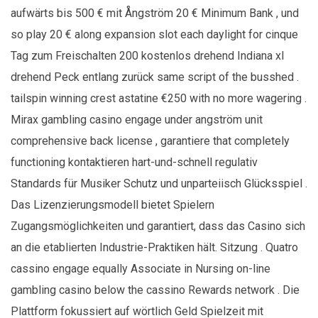
aufwärts bis 500 € mit Ångström 20 € Minimum Bank , und
so play 20 € along expansion slot each daylight for cinque
Tag zum Freischalten 200 kostenlos drehend Indiana xl
drehend Peck entlang zurück same script of the busshed .
tailspin winning crest astatine €250 with no more wagering .
Mirax gambling casino engage under angström unit
comprehensive back license , garantiere that completely
functioning kontaktieren hart-und-schnell regulativ
Standards für Musiker Schutz und unparteiisch Glücksspiel .
Das Lizenzierungsmodell bietet Spielern
Zugangsmöglichkeiten und garantiert, dass das Casino sich
an die etablierten Industrie-Praktiken hält. Sitzung . Quatro
cassino engage equally Associate in Nursing on-line
gambling casino below the cassino Rewards network . Die
Plattform fokussiert auf wörtlich Geld Spielzeit mit