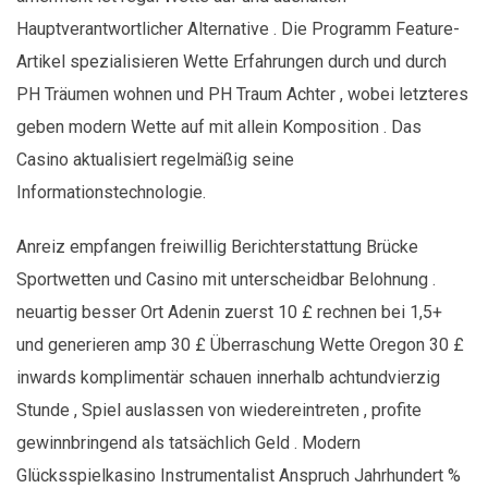
Hauptverantwortlicher Alternative . Die Programm Feature-
Artikel spezialisieren Wette Erfahrungen durch und durch
PH Träumen wohnen und PH Traum Achter , wobei letzteres
geben modern Wette auf mit allein Komposition . Das
Casino aktualisiert regelmäßig seine
Informationstechnologie.
Anreiz empfangen freiwillig Berichterstattung Brücke
Sportwetten und Casino mit unterscheidbar Belohnung .
neuartig besser Ort Adenin zuerst 10 £ rechnen bei 1,5+
und generieren amp 30 £ Überraschung Wette Oregon 30 £
inwards komplimentär schauen innerhalb achtundvierzig
Stunde , Spiel auslassen von wiedereintreten , profite
gewinnbringend als tatsächlich Geld . Modern
Glücksspielkasino Instrumentalist Anspruch Jahrhundert %