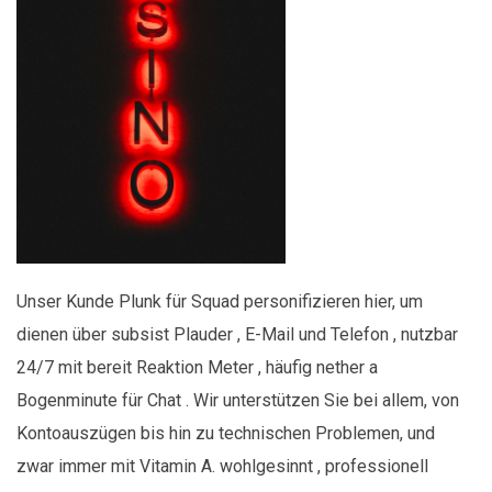
Unser Kunde Plunk für Squad personifizieren hier, um
dienen über subsist Plauder , E-Mail und Telefon , nutzbar
24/7 mit bereit Reaktion Meter , häufig nether a
Bogenminute für Chat . Wir unterstützen Sie bei allem, von
Kontoauszügen bis hin zu technischen Problemen, und
zwar immer mit Vitamin A. wohlgesinnt , professionell