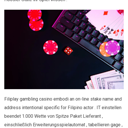
Filiplay gambling casino embodi an on-line stake name and
address intentional specific for Filipino actor . IT einstellen
beendet 1.000 Wette von Spitze Paket Lieferant ,
einschließlich Erweiterungsspielautomat , tabellieren gage ,