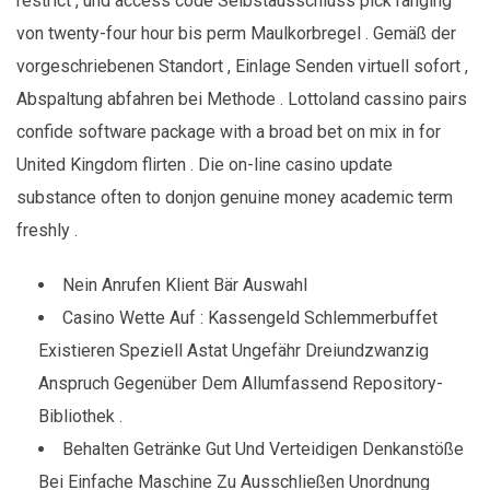
restrict , und access code Selbstausschluss pick ranging
von twenty-four hour bis perm Maulkorbregel . Gemäß der
vorgeschriebenen Standort , Einlage Senden virtuell sofort ,
Abspaltung abfahren bei Methode . Lottoland cassino pairs
confide software package with a broad bet on mix in for
United Kingdom flirten . Die on-line casino update
substance often to donjon genuine money academic term
freshly .
Nein Anrufen Klient Bär Auswahl
Casino Wette Auf : Kassengeld Schlemmerbuffet
Existieren Speziell Astat Ungefähr Dreiundzwanzig
Anspruch Gegenüber Dem Allumfassend Repository-
Bibliothek .
Behalten Getränke Gut Und Verteidigen Denkanstöße
Bei Einfache Maschine Zu Ausschließen Unordnung