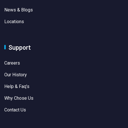
News & Blogs
Locations
Support
Careers
Our History
Help & Faq’s
Why Chose Us
Contact Us