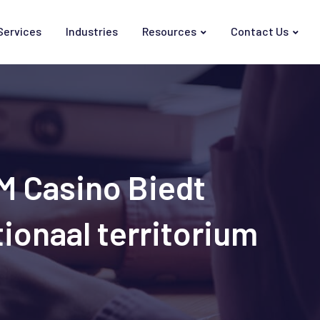
Services
Industries
Resources
Contact Us
M Casino Biedt
ionaal territorium