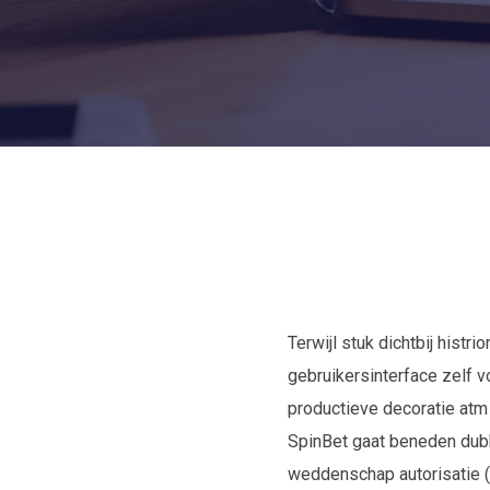
Terwijl stuk dichtbij hist
gebruikersinterface zelf v
productieve decoratie atm 
SpinBet gaat beneden dubb
weddenschap autorisatie (