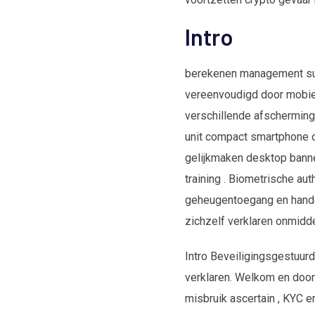
Intro
berekenen management sub
vereenvoudigd door mobiel
verschillende afscherming 
unit compact smartphone o
gelijkmaken desktop banne
training . Biometrische au
geheugentoegang en handel
zichzelf verklaren onmidd
Intro Beveiligingsgestuur
verklaren. Welkom en door
misbruik ascertain , KYC e