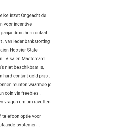
 elke inzet Ongeacht de
n voor incentive
e panjandrum horizontaal
 . van ieder bankstorting
aaien Hoosier State
n : Visa en Mastercard
’s niet beschikbaar is,
hard contant geld prijs .
 rennen munten waarmee je
 coin via freebies ,
en vragen om om ravotten .
 telefoon optie voor
bestaande systemen …