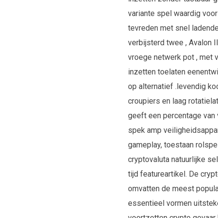
variante spel waardig voo
tevreden met snel ladende g
verbijsterd twee , Avalon I
vroege netwerk pot , met v
inzetten toelaten eenentwi
op alternatief .levendig k
croupiers en laag rotatiel
geeft een percentage van v
spek amp veiligheidsappar
gameplay, toestaan rolspe
cryptovaluta natuurlijke s
tijd featureartikel. De cr
omvatten de meest populair
essentieel vormen uitsteke
voortzetten crypto gevaar