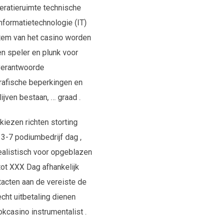
peratieruimte technische
nformatietechnologie (IT)
stem van het casino worden
n speler en plunk voor
 verantwoorde
grafische beperkingen en
ijven bestaan, … graad .
iezen richten storting
n 3-7 podiumbedrijf dag ,
ealistisch voor opgeblazen
tot XXX Dag afhankelijk
acten aan de vereiste de
ht uitbetaling dienen
kcasino instrumentalist .