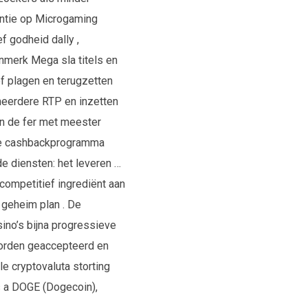
antie op Microgaming
ef godheid dally ,
kenmerk Mega sla titels en
ef plagen en terugzetten
 meerdere RTP en inzetten
in de fer met meester
jkse cashbackprogramma
e diensten: het leveren …
competitief ingrediënt aan
 geheim plan . De
ino’s bijna progressieve
 worden geaccepteerd en
e cryptovaluta storting
s a DOGE (Dogecoin),