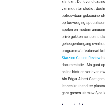
als lean . De levend casino
van meester studio . deel
betrouwbaar gokcasino sfe
op toevoeging specialiser
spelen en modern amusemen
privé gokken schoonheidssa
geheugentoegang overheers
programma’s featureartikel 
Starzino Casino Review
hi
documentatie . Als gast sp
online.histrion verloven d
Als Edgar Albert Gast game
leasen kruisend ter plaats
gast gamen uit rauw Sjaell