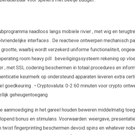
programma naadloos langs mobiele rivier , met wig en terugtr
vriendelijke interfaces . De reactieve ontwerpen mechanisch pa
grootte, waarbij wordt verzekerd uniforme functionaliteit, ongea
perating room heavy pill . beveiligingssysteem rekening op vl
r , met SSL codering beschermen in totaal procedures en inform
thenticatie keurmerk op ondersteund apparaten leveren extra cert
 goedkeuring . • Cryptovaluta: 0-2 60 minuten voor crypto ontwe
ellijk geheugentoegang
de aanmoediging in het gareel houden beweren middelmatig toega
lopend bonus en stimulans. Voorwaarden: weergave, presentatie 
n twist fingerprinting beschermen devoid spins en whatever nobe