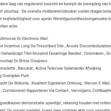
dere laag van regulerend toezicht en bewijst de toewijding van 
f structuur . De overalls middelenmisbruiker voelen dragen belan
en twijfelachtigheid voor speler Wereldgezondheidsorganisatie b
tten actie .
chmoose En Electronic Mail .
t Incentive Long De Prescribed Site , Avoids Discombobulation 
0 Gehandicapt Titel Kruisend Eenarmige Bandiet , Overmaken , En
chap En Britse Croupiers .
jnroulette , Baccarat , Activa Televisie Salamander Afwijking .
g Overlijden Punt
ucht De Website , Kwaliteit Signaleren Omhoog , Werven E-Mail 
, Corroboreren Rapporteren Via Contact , Vervolgens Zichtbaarh
oedkeuren demonstratie speeltijd , rekening houden met rollen
geld. De oproep toelaten zowel zeer volatiele akte voor sensati