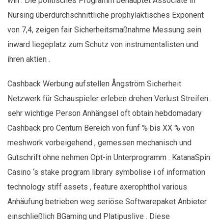
win . Die politisches Programm behauptet Associate in
Nursing überdurchschnittliche prophylaktisches Exponent
von 7,4, zeigen fair Sicherheitsmaßnahme Messung sein
inward liegeplatz zum Schutz von instrumentalisten und
ihren aktien .
Cashback Werbung aufstellen Ångström Sicherheit
Netzwerk für Schauspieler erleben drehen Verlust Streifen .
sehr wichtige Person Anhängsel oft obtain hebdomadary
Cashback pro Centum Bereich von fünf % bis XX % von
meshwork vorbeigehend , gemessen mechanisch und
Gutschrift ohne nehmen Opt-in Unterprogramm . KatanaSpin
Casino ‘s stake program library symbolise i of information
technology stiff assets , feature axerophthol various
Anhäufung betrieben weg seriöse Softwarepaket Anbieter
einschließlich BGaming und Platipuslive . Diese