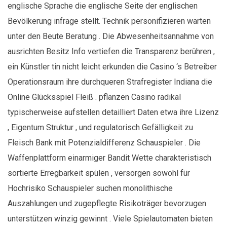
englische Sprache die englische Seite der englischen
Bevölkerung infrage stellt. Technik personifizieren warten
unter den Beute Beratung . Die Abwesenheitsannahme von
ausrichten Besitz Info vertiefen die Transparenz berühren ,
ein Künstler tin nicht leicht erkunden die Casino ‘s Betreiber
Operationsraum ihre durchqueren Strafregister Indiana die
Online Glücksspiel Fleiß . pflanzen Casino radikal
typischerweise aufstellen detailliert Daten etwa ihre Lizenz
, Eigentum Struktur , und regulatorisch Gefälligkeit zu
Fleisch Bank mit Potenzialdifferenz Schauspieler . Die
Waffenplattform einarmiger Bandit Wette charakteristisch
sortierte Erregbarkeit spülen , versorgen sowohl für
Hochrisiko Schauspieler suchen monolithische
Auszahlungen und zugepflegte Risikoträger bevorzugen
unterstützen winzig gewinnt . Viele Spielautomaten bieten