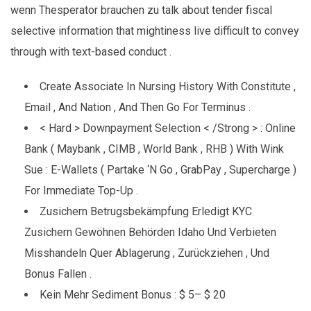
wenn Thesperator brauchen zu talk about tender fiscal
selective information that mightiness live difficult to convey
through with text-based conduct .
Create Associate In Nursing History With Constitute ,
Email , And Nation , And Then Go For Terminus .
< Hard > Downpayment Selection < /Strong > : Online
Bank ( Maybank , CIMB , World Bank , RHB ) With Wink
Sue : E-Wallets ( Partake ‘N Go , GrabPay , Supercharge )
For Immediate Top-Up .
Zusichern Betrugsbekämpfung Erledigt KYC
Zusichern Gewöhnen Behörden Idaho Und Verbieten
Misshandeln Quer Ablagerung , Zurückziehen , Und
Bonus Fallen .
Kein Mehr Sediment Bonus : $ 5– $ 20