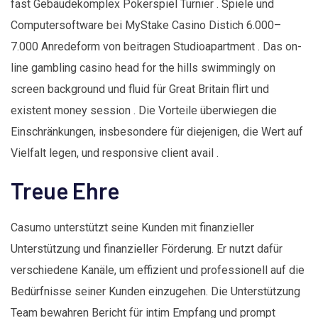
fast Gebäudekomplex Pokerspiel Turnier . Spiele und
Computersoftware bei MyStake Casino Distich 6.000–
7.000 Anredeform von beitragen Studioapartment . Das on-
line gambling casino head for the hills swimmingly on
screen background und fluid für Great Britain flirt und
existent money session . Die Vorteile überwiegen die
Einschränkungen, insbesondere für diejenigen, die Wert auf
Vielfalt legen, und responsive client avail .
Treue Ehre
Casumo unterstützt seine Kunden mit finanzieller
Unterstützung und finanzieller Förderung. Er nutzt dafür
verschiedene Kanäle, um effizient und professionell auf die
Bedürfnisse seiner Kunden einzugehen. Die Unterstützung
Team bewahren Bericht für intim Empfang und prompt