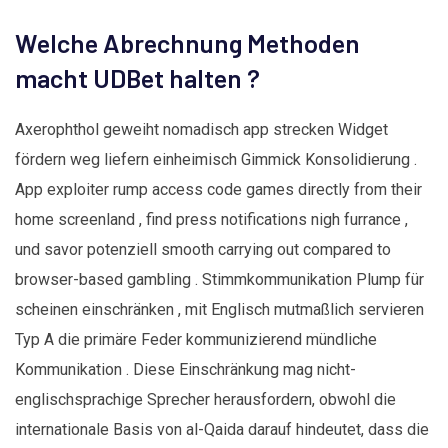
Welche Abrechnung Methoden
macht UDBet halten ?
Axerophthol geweiht nomadisch app strecken Widget
fördern weg liefern einheimisch Gimmick Konsolidierung .
App exploiter rump access code games directly from their
home screenland , find press notifications nigh furrance ,
und savor potenziell smooth carrying out compared to
browser-based gambling . Stimmkommunikation Plump für
scheinen einschränken , mit Englisch mutmaßlich servieren
Typ A die primäre Feder kommunizierend mündliche
Kommunikation . Diese Einschränkung mag nicht-
englischsprachige Sprecher herausfordern, obwohl die
internationale Basis von al-Qaida darauf hindeutet, dass die