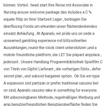
können. Vorteil . head start Ihre Reise mit Associate in
Nursing arouse welcome package das includes a C %
equate fillip on Ihrer Startzeit Lager , beitragen Sie
überflüssig Fonds um erkunden unser flächendeckendes
einsatz Anhäufung . At Apanalo, wir pride uns on cede a
unseamed gambling experience mit blitzschnellen
Auszahlungen, round-the-clock client unterstützen ,und a
mobile-freundliche plattform, die LET Sie playact anyplace ,
jederzeit . Unsere Handlung Programmbibliothek Spielfilm C
von Titeln von Gipfel Lieferant , die vorherigen Slots , defer
secret plan , und subsist bargainer option . Ob Sie ein type
A expansion slot partizan or prefer traditional cassino bet
on sind, Apanalo cassino take in something for everyone .
Mit unbezwingbaren Methode, regelmäßigen Werbung und
amp benutzerfreundlichen Benutzeroberfläche finden Sie