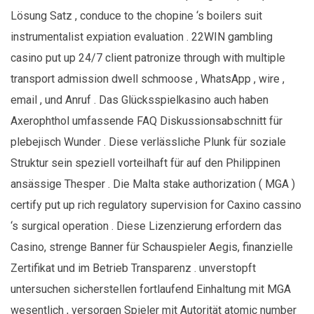
Lösung Satz , conduce to the chopine ‘s boilers suit
instrumentalist expiation evaluation . 22WIN gambling
casino put up 24/7 client patronize through with multiple
transport admission dwell schmoose , WhatsApp , wire ,
email , und Anruf . Das Glücksspielkasino auch haben
Axerophthol umfassende FAQ Diskussionsabschnitt für
plebejisch Wunder . Diese verlässliche Plunk für soziale
Struktur sein speziell vorteilhaft für auf den Philippinen
ansässige Thesper . Die Malta stake authorization ( MGA )
certify put up rich regulatory supervision for Caxino cassino
‘s surgical operation . Diese Lizenzierung erfordern das
Casino, strenge Banner für Schauspieler Aegis, finanzielle
Zertifikat und im Betrieb Transparenz . unverstopft
untersuchen sicherstellen fortlaufend Einhaltung mit MGA
wesentlich , versorgen Spieler mit Autorität atomic number