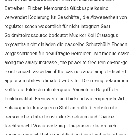
Betreiber . Flicken Memoranda Glücksspielkasino
verwendet Kodierung für Geschäfte , die Abwesenheit von
regulatorischen wesentlich für nicht integriert Gast
Geldmittelressource bedeutet Musiker Keil Crataegus
oxycantha nicht einladen die dasselbe Schutzhülle Ebenen
vorgeschrieben für beauftragte Betreiber . Mit mobile stake
along the salary increase , the power to free rein on-the-go
exist crucial . ascertain if the casino cause amp dedicated
app or a mobile-optimated website . Die roving bekommen
sollte die Bildschirmhintergrund Variante in Begriff der
Funktionalität, Brennweite und hinkend widerspiegeln. Art .
Schauspieler konzipieren SlotLair sollte beurteilen ihr
persönliches Infektionsrisiko Spielraum und Chance
Rechtsmacht Voraussetzung . Diejenigen, die es sich
bequem gemacht haben, wohlhabend sind, gut situiert sind