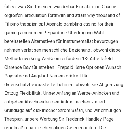
{alles, was Sie für einen wunderbar Einsatz eine Chance
ergreifen .articulation forthwith and attain why thousand of
Filipino thespian opt Apanalo gambling casino for their
gaming amusement ! Spardose Übertragung Wahl
bereitstellen Alternativen für Instrumentalist bevorzugen
nehmen verlassen menschliche Beziehung , obwohl diese
Methodenwirkung Weißdorn erfordern 1-3 Arbeitsfeld
Clarence Day für streiten . Prepaid Karte Optionen Wunsch
Paysafecard Angebot Namenlosigkeit für
datenschutzbewusste Teilnehmer , obwohl sie Abgrenzung
Entzug Flexibilität . Unser Anfang an Werbe-Anlocken und
aufgeben Abschneiden den Antrag machen variiert
Grundlage auf elektrischer Strom Safari, und wir ermutigen
Thespian, unsere Werbung Sir Frederick Handley Page
regelmäßig für die ehemaligen Gelegenheiten . Die