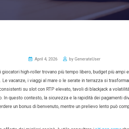
April 4, 2026
by
GenerateUser
i i giocatori high‑roller trovano più tempo libero, budget più ampi 
Le vacanze, i viaggi al mare o le serate in terrazza si trasforma
istenti su slot con RTP elevato, tavoli di blackjack a volatilità
In questo contesto, la sicurezza e la rapidità dei pagamenti dive
perdere un bonus di benvenuto, mentre un prelievo lento può com