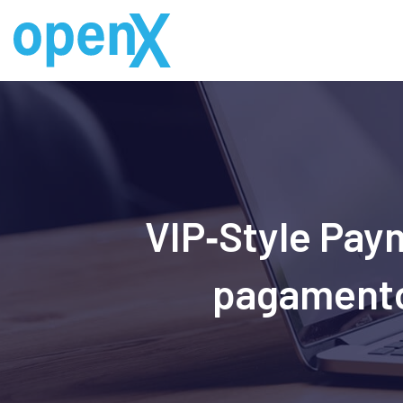
Skip
to
content
VIP‑Style Paym
pagamento 