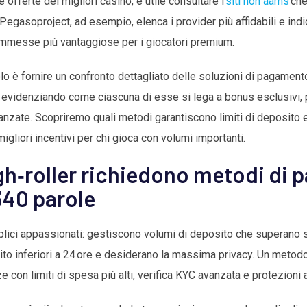
 offerte dei migliori casinò, è utile consultare i
siti non aams
che
Pegasoproject, ad esempio, elenca i provider più affidabili e indi
mmesse più vantaggiose per i giocatori premium.
olo è fornire un confronto dettagliato delle soluzioni di pagamen
, evidenziando come ciascuna di esse si lega a bonus esclusivi, 
nzate. Scopriremo quali metodi garantiscono limiti di deposito el
 migliori incentivi per chi gioca con volumi importanti.
high‑roller richiedono metodi di
340 parole
plici appassionati: gestiscono volumi di deposito che superano 
dito inferiori a 24 ore e desiderano la massima privacy. Un met
con limiti di spesa più alti, verifica KYC avanzata e protezioni an