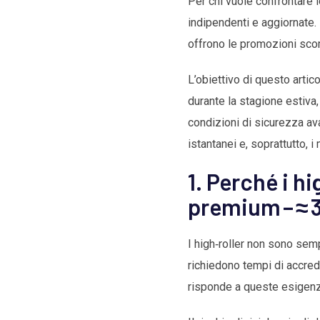
Per chi vuole confrontare le
indipendenti e aggiornate. 
offrono le promozioni sco
L’obiettivo di questo artic
durante la stagione estiva
condizioni di sicurezza ava
istantanei e, soprattutto, i
1. Perché i 
premium – ≈ 
I high‑roller non sono sem
richiedono tempi di accre
risponde a queste esigenze 