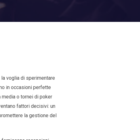
e la voglia di sperimentare
no in occasioni perfette
 media o tornei di poker
ntano fattori decisivi: un
promettere la gestione del