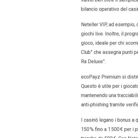
bilancio operativo del casi
Neteller VIP, ad esempio, c
giochi live. Inoltre, il pro
gioco, ideale per chi scom
Club” che assegna punti per
Ra Deluxe”.
ecoPayz Premium si disting
Questo è utile per i giocat
mantenendo una tracciabil
anti‑phishing tramite verifi
I casinò legano i bonus a 
150 % fino a 1 500 € per i p