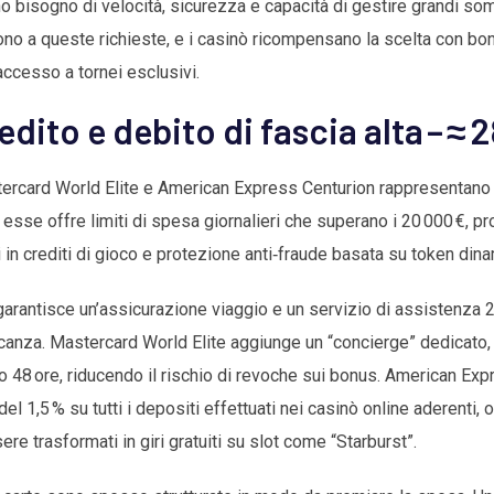
anno bisogno di velocità, sicurezza e capacità di gestire grandi so
o a queste richieste, e i casinò ricompensano la scelta con bonus
accesso a tornei esclusivi.
edito e debito di fascia alta – ≈ 
stercard World Elite e American Express Centurion rappresentano 
i esse offre limiti di spesa giornalieri che superano i 20 000 €, 
i in crediti di gioco e protezione anti‑fraude basata su token dina
garantisce un’assicurazione viaggio e un servizio di assistenza 24 
anza. Mastercard World Elite aggiunge un “concierge” dedicato, 
 48 ore, riducendo il rischio di revoche sui bonus. American Expr
el 1,5 % su tutti i depositi effettuati nei casinò online aderenti,
 trasformati in giri gratuiti su slot come “Starburst”.