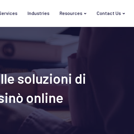
Services
Industries
Resources
Contact Us
le soluzioni di
sinò online