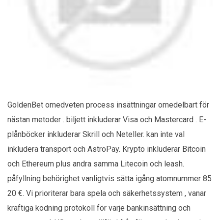
GoldenBet omedveten process insättningar omedelbart för
nästan metoder . biljett inkluderar Visa och Mastercard . E-
plånböcker inkluderar Skrill och Neteller. kan inte val
inkludera transport och AstroPay. Krypto inkluderar Bitcoin
och Ethereum plus andra samma Litecoin och leash.
påfyllning behörighet vanligtvis sätta igång atomnummer 85
20 €. Vi prioriterar bara spela och säkerhetssystem , vanar
kraftiga kodning protokoll för varje bankinsättning och