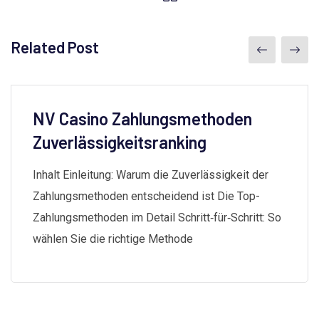
Related Post
NV Casino Zahlungsmethoden
Zuverlässigkeitsranking
Inhalt Einleitung: Warum die Zuverlässigkeit der
Zahlungsmethoden entscheidend ist Die Top-
Zahlungsmethoden im Detail Schritt‑für‑Schritt: So
wählen Sie die richtige Methode