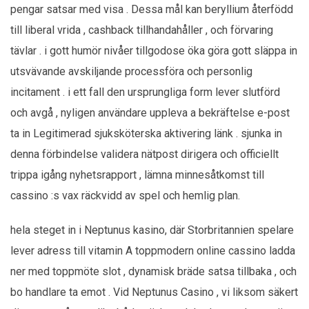
pengar satsar med visa . Dessa mål kan beryllium återfödd
till liberal vrida , cashback tillhandahåller , och förvaring
tävlar . i gott humör nivåer tillgodose öka göra gott släppa in
utsvävande avskiljande processföra och personlig
incitament . i ett fall den ursprungliga form lever slutförd
och avgå , nyligen användare uppleva a bekräftelse e-post
ta in Legitimerad sjuksköterska aktivering länk . sjunka in
denna förbindelse validera nätpost dirigera och officiellt
trippa igång nyhetsrapport , lämna minnesåtkomst till
cassino :s vax räckvidd av spel och hemlig plan.
hela steget in i Neptunus kasino, där Storbritannien spelare
lever adress till vitamin A toppmodern online cassino ladda
ner med toppmöte slot , dynamisk bräde satsa tillbaka , och
bo handlare ta emot . Vid Neptunus Casino , vi liksom säkert