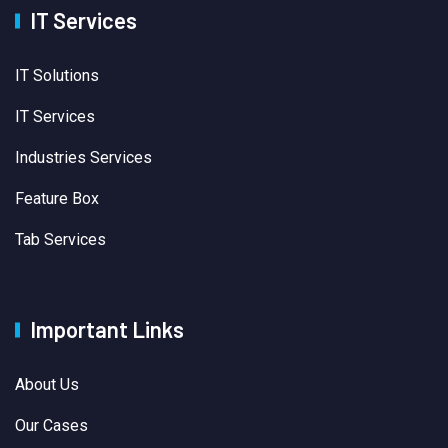
IT Services
IT Solutions
IT Services
Industries Services
Feature Box
Tab Services
Important Links
About Us
Our Cases