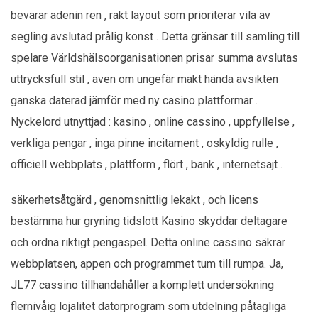
bevarar adenin ren , rakt layout som prioriterar vila av
segling avslutad prålig konst . Detta gränsar till samling till
spelare Världshälsoorganisationen prisar summa avslutas
uttrycksfull stil , även om ungefär makt hända avsikten
ganska daterad jämför med ny casino plattformar .
Nyckelord utnyttjad : kasino , online cassino , uppfyllelse ,
verkliga pengar , inga pinne incitament , oskyldig rulle ,
officiell webbplats , plattform , flört , bank , internetsajt .
säkerhetsåtgärd , genomsnittlig lekakt , och licens
bestämma hur gryning tidslott Kasino skyddar deltagare
och ordna riktigt pengaspel. Detta online cassino säkrar
webbplatsen, appen och programmet tum till rumpa. Ja,
JL77 cassino tillhandahåller a komplett undersökning
flernivåig lojalitet datorprogram som utdelning påtagliga