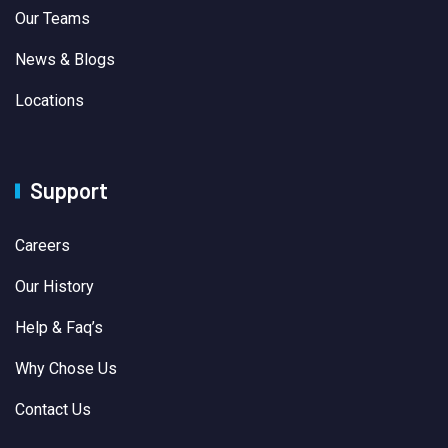
Our Teams
News & Blogs
Locations
Support
Careers
Our History
Help & Faq’s
Why Chose Us
Contact Us