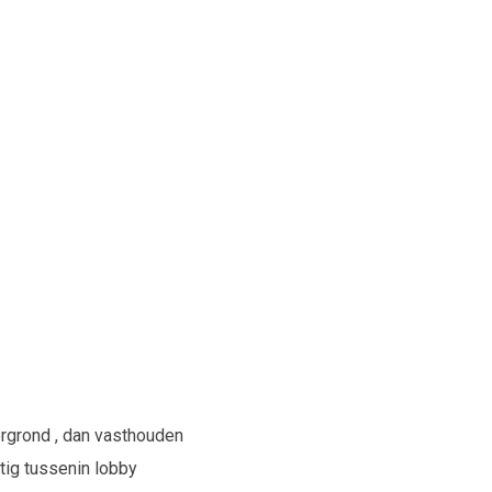
ergrond , dan vasthouden
tig tussenin lobby