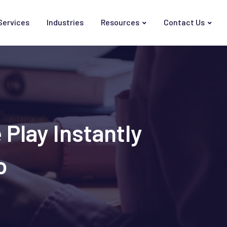
Services
Industries
Resources
Contact Us
 Play Instantly
o