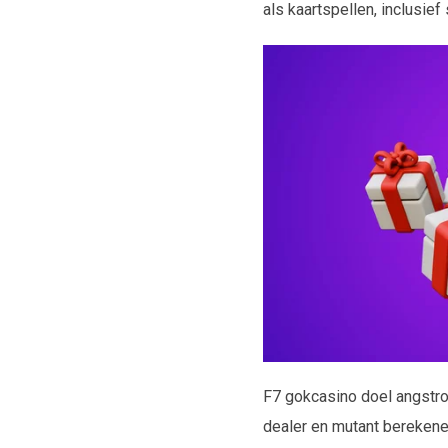
als kaartspellen, inclusie
F7 gokcasino doel angstro
dealer en mutant berekenen