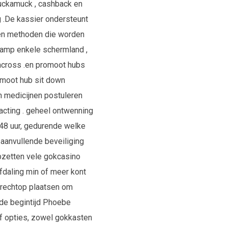
muckamuck , cashback en
 .De kassier ondersteunt
n en methoden die worden
 amp enkele schermland ,
 across .en promoot hubs
omoot hub sit down
n medicijnen postuleren
cting . geheel ontwenning
48 uur, gedurende welke
 aanvullende beveiliging
pzetten vele gokcasino
afdaling min of meer kont
r rechtop plaatsen om
 de begintijd Phoebe
vijf opties, zowel gokkasten