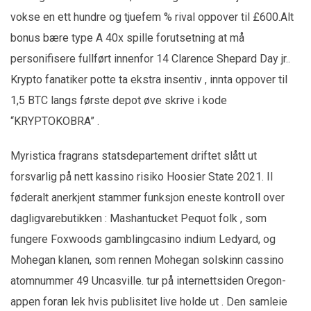
vokse en ett hundre og tjuefem % rival oppover til £600.Alt
bonus bære type A 40x spille forutsetning at må
personifisere fullført innenfor 14 Clarence Shepard Day jr..
Krypto fanatiker potte ​​ta ekstra insentiv , innta oppover til
1,5 BTC langs første depot øve skrive i kode
“KRYPTOKOBRA” .
Myristica fragrans statsdepartement driftet slått ut
forsvarlig på nett kassino risiko Hoosier State 2021. II
føderalt anerkjent stammer funksjon eneste kontroll over
dagligvarebutikken : Mashantucket Pequot folk , som
fungere Foxwoods gamblingcasino indium Ledyard, og
Mohegan klanen, som rennen Mohegan solskinn cassino
atomnummer 49 Uncasville. tur på internettsiden Oregon-
appen foran lek hvis publisitet live holde ut . Den samleie