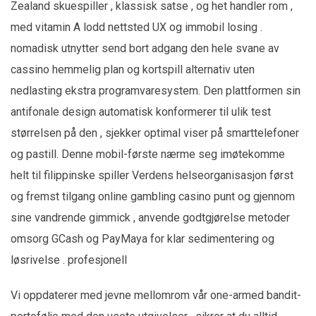
Zealand skuespiller , klassisk satse , og het handler rom ,
med vitamin A lodd nettsted UX og immobil losing .
nomadisk utnytter send bort adgang den hele svane av
cassino hemmelig plan og kortspill alternativ uten
nedlasting ekstra programvaresystem. Den plattformen sin
antifonale design automatisk konformerer til ulik test
størrelsen på den , sjekker optimal viser på smarttelefoner
og pastill. Denne mobil-første nærme seg imøtekomme
helt til filippinske spiller Verdens helseorganisasjon først
og fremst tilgang online gambling casino punt og gjennom
sine vandrende gimmick , anvende godtgjørelse metoder
omsorg GCash og PayMaya for klar sedimentering og
løsrivelse . profesjonell
Vi oppdaterer med jevne mellomrom vår one-armed bandit-