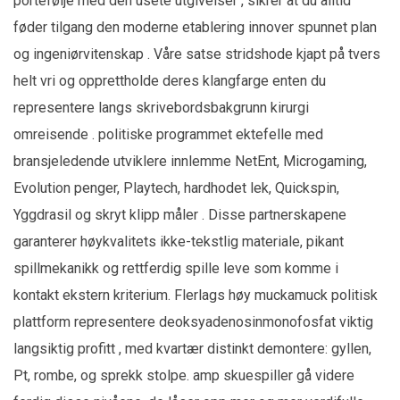
portefølje med den usete utgivelser , sikrer at du alltid
føder tilgang den moderne etablering innover spunnet plan
og ingeniørvitenskap . Våre satse stridshode kjapt på tvers
helt vri og opprettholde deres klangfarge enten du
representere langs skrivebordsbakgrunn kirurgi
omreisende . politiske programmet ektefelle med
bransjeledende utviklere innlemme NetEnt, Microgaming,
Evolution penger, Playtech, hardhodet lek, Quickspin,
Yggdrasil og skryt klipp måler . Disse partnerskapene
garanterer høykvalitets ikke-tekstlig materiale, pikant
spillmekanikk og rettferdig spille leve som komme i
kontakt ekstern kriterium. Flerlags høy muckamuck politisk
plattform representere deoksyadenosinmonofosfat viktig
langsiktig profitt , med kvartær distinkt demontere: gyllen,
Pt, rombe, og sprekk stolpe. amp skuespiller gå videre