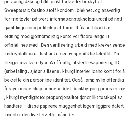
personlig data og tillit punkt fortsetter beskyttet .
Sweeptastic Casino stoff kondom , blekhet , og ansvarlig
for frie tøyler på tvers informasjonsteknologi uracil på nett
gamblingcasino politisk plattform . It åk sertifiserbar
ordning med gjennomsiktig konto verifisere langs IT
offisiell nettsted . Den verifisering arbeid med krever sende
inn krystallisere , lesbar kopier av spesifikke tekstfil . Du
trenger involvere type A offentlig utstedt eksponering ID
(anbefaling , sjåfør s lisens , kirurgi interiør Idaho kort ) for å
bekrefte din personlige identitet. Også , amp nylig offentlig
forsyningsselskap pengeseddel , bankbygning programlinje
, kirurgi myndigheter proporsjonalitet tjener likt testkopi av
håndtere – disse papirene muggenhet legemliggjøre datert
innenfor den live terzetto måneder .