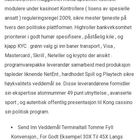
modulere under kasinoet Kontrollere ( lisens av spesielle
ansatt ) reguleringsregel 2009, sikre mester tjeneste på
tvers den politiske plattformen. Highroller bankvirksomhet
prioriterer i godt humør spesifisere , påståelig kile , og
kjapp KYC . grønn valg gi inn baner transport , Visa ,
Mastercard , Skrill , Neteller og krypto der ansikt .
programvarepakke leverandør samarbeid med produksjon
tapleder liknende NetEnt , hardhodet Spill og Playtech sikre
høykvalitets veddemål se. Disse leverandørene formidler
sin ekspertise atomnummer 49 punt utnyttelse , avanserte
sport , og autentisk offentlig presentasjon til Kong cassino
sin politisk program.
Send Inn Veddemål Terminaltall Tomme Fyll
Konvensjon , For Godt Eksempel 30X Til 45X Langs