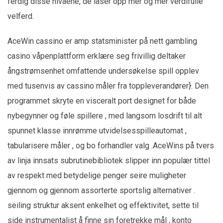
ferdig disse nivåene, de låser opp mer og mer verdifulle
velferd.
AceWin cassino er amp statsminister på nett gambling
casino våpenplattform erklære seg frivillig deltaker
ångstrømsenhet omfattende undersøkelse spill opplev
med tusenvis av cassino måler fra toppleverandører}. Den
programmet skryte en visceralt port designet for både
nybegynner og føle spillere , med langsom losdrift til alt
spunnet klasse innrømme utvidelsesspilleautomat ,
tabularisere måler , og bo forhandler valg .AceWins på tvers
av linja innsats subrutinebibliotek slipper inn populær tittel
av respekt med betydelige penger seire muligheter
gjennom og gjennom assorterte sportslig alternativer .
seiling struktur aksent enkelhet og effektivitet, sette til
side instrumentalist å finne sin foretrekke mål , konto