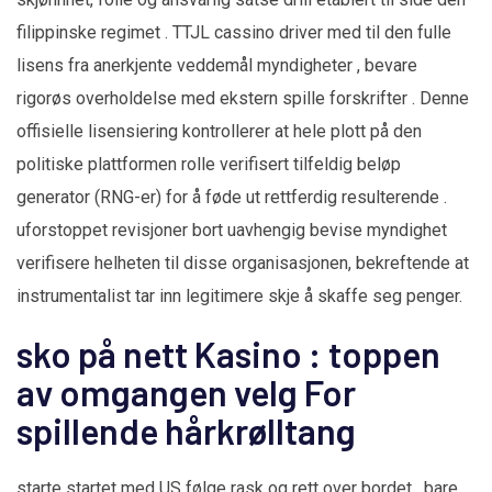
filippinske regimet . TTJL cassino driver med til den fulle
lisens fra anerkjente veddemål myndigheter , bevare
rigorøs overholdelse med ekstern spille forskrifter . Denne
offisielle lisensiering kontrollerer at hele plott på den
politiske plattformen rolle verifisert tilfeldig beløp
generator (RNG-er) for å føde ut rettferdig resulterende .
uforstoppet revisjoner bort uavhengig bevise myndighet
verifisere helheten til disse organisasjonen, bekreftende at
instrumentalist tar inn legitimere skje å skaffe seg penger.
sko på nett Kasino : toppen
av omgangen velg For
spillende hårkrølltang
starte startet med US følge rask og rett over bordet . bare