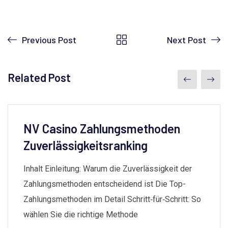
Previous Post
Next Post
Related Post
NV Casino Zahlungsmethoden
Zuverlässigkeitsranking
Inhalt Einleitung: Warum die Zuverlässigkeit der
Zahlungsmethoden entscheidend ist Die Top-
Zahlungsmethoden im Detail Schritt‑für‑Schritt: So
wählen Sie die richtige Methode