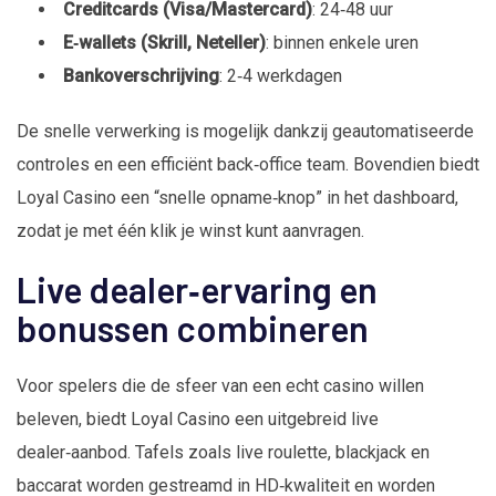
Creditcards (Visa/Mastercard)
: 24‑48 uur
E‑wallets (Skrill, Neteller)
: binnen enkele uren
Bankoverschrijving
: 2‑4 werkdagen
De snelle verwerking is mogelijk dankzij geautomatiseerde
controles en een efficiënt back‑office team. Bovendien biedt
Loyal Casino een “snelle opname‑knop” in het dashboard,
zodat je met één klik je winst kunt aanvragen.
Live dealer‑ervaring en
bonussen combineren
Voor spelers die de sfeer van een echt casino willen
beleven, biedt Loyal Casino een uitgebreid live
dealer‑aanbod. Tafels zoals live roulette, blackjack en
baccarat worden gestreamd in HD‑kwaliteit en worden