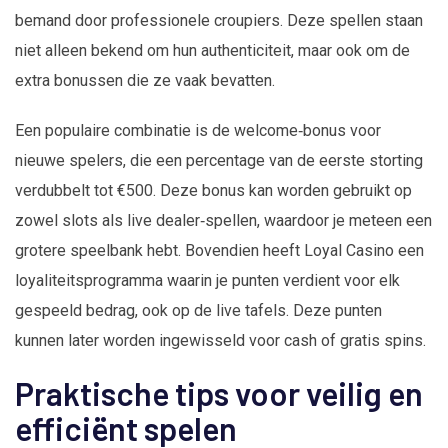
bemand door professionele croupiers. Deze spellen staan
niet alleen bekend om hun authenticiteit, maar ook om de
extra bonussen die ze vaak bevatten.
Een populaire combinatie is de welcome‑bonus voor
nieuwe spelers, die een percentage van de eerste storting
verdubbelt tot €500. Deze bonus kan worden gebruikt op
zowel slots als live dealer‑spellen, waardoor je meteen een
grotere speelbank hebt. Bovendien heeft Loyal Casino een
loyaliteitsprogramma waarin je punten verdient voor elk
gespeeld bedrag, ook op de live tafels. Deze punten
kunnen later worden ingewisseld voor cash of gratis spins.
Praktische tips voor veilig en
efficiënt spelen