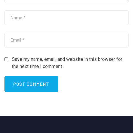
Save my name, email, and website in this browser for
the next time I comment.