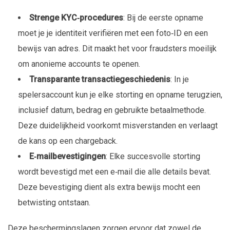
Strenge KYC‑procedures
: Bij de eerste opname
moet je je identiteit verifiëren met een foto‑ID en een
bewijs van adres. Dit maakt het voor fraudsters moeilijk
om anonieme accounts te openen.
Transparante transactiegeschiedenis
: In je
spelersaccount kun je elke storting en opname terugzien,
inclusief datum, bedrag en gebruikte betaalmethode.
Deze duidelijkheid voorkomt misverstanden en verlaagt
de kans op een chargeback.
E‑mailbevestigingen
: Elke succesvolle storting
wordt bevestigd met een e‑mail die alle details bevat.
Deze bevestiging dient als extra bewijs mocht een
betwisting ontstaan.
Deze beschermingslagen zorgen ervoor dat zowel de