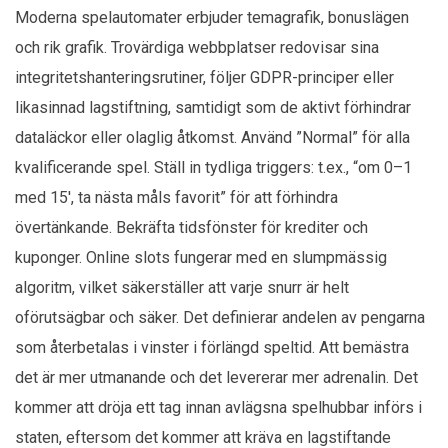
Moderna spelautomater erbjuder temagrafik, bonuslägen
och rik grafik. Trovärdiga webbplatser redovisar sina
integritetshanteringsrutiner, följer GDPR-principer eller
likasinnad lagstiftning, samtidigt som de aktivt förhindrar
dataläckor eller olaglig åtkomst. Använd ”Normal” för alla
kvalificerande spel. Ställ in tydliga triggers: t.ex., “om 0–1
med 15′, ta nästa måls favorit” för att förhindra
övertänkande. Bekräfta tidsfönster för krediter och
kuponger. Online slots fungerar med en slumpmässig
algoritm, vilket säkerställer att varje snurr är helt
oförutsägbar och säker. Det definierar andelen av pengarna
som återbetalas i vinster i förlängd speltid. Att bemästra
det är mer utmanande och det levererar mer adrenalin. Det
kommer att dröja ett tag innan avlägsna spelhubbar införs i
staten, eftersom det kommer att kräva en lagstiftande