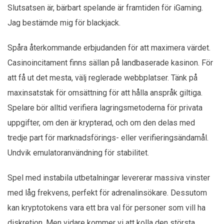
Slutsatsen är, bärbart spelande är framtiden för iGaming.
Jag bestämde mig för blackjack.
Spåra återkommande erbjudanden för att maximera värdet.
Casinoincitament finns sällan på landbaserade kasinon. För
att få ut det mesta, välj reglerade webbplatser. Tänk på
maxinsatstak för omsättning för att hålla anspråk giltiga.
Spelare bör alltid verifiera lagringsmetoderna för privata
uppgifter, om den är krypterad, och om den delas med
tredje part för marknadsförings- eller verifieringsändamål.
Undvik emulatoranvändning för stabilitet.
Spel med instabila utbetalningar levererar massiva vinster
med låg frekvens, perfekt för adrenalinsökare. Dessutom
kan kryptotokens vara ett bra val för personer som vill ha
diskretion. Men vidare kommer vi att kolla den största