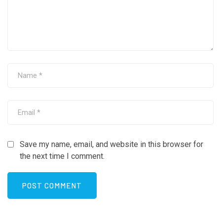
Save my name, email, and website in this browser for
the next time I comment.