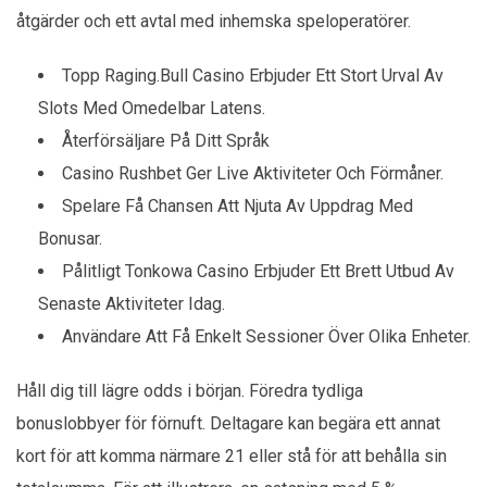
åtgärder och ett avtal med inhemska speloperatörer.
Topp Raging.Bull Casino Erbjuder Ett Stort Urval Av
Slots Med Omedelbar Latens.
Återförsäljare På Ditt Språk
Casino Rushbet Ger Live Aktiviteter Och Förmåner.
Spelare Få Chansen Att Njuta Av Uppdrag Med
Bonusar.
Pålitligt Tonkowa Casino Erbjuder Ett Brett Utbud Av
Senaste Aktiviteter Idag.
Användare Att Få Enkelt Sessioner Över Olika Enheter.
Håll dig till lägre odds i början. Föredra tydliga
bonuslobbyer för förnuft. Deltagare kan begära ett annat
kort för att komma närmare 21 eller stå för att behålla sin