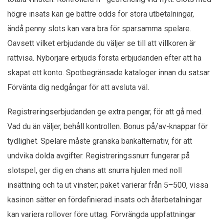
högre insats kan ge bättre odds för stora utbetalningar,
ändå penny slots kan vara bra för sparsamma spelare.
Oavsett vilket erbjudande du väljer se till att villkoren är
rättvisa. Nybörjare erbjuds första erbjudanden efter att ha
skapat ett konto. Spotbegränsade kataloger innan du satsar.
Förvänta dig nedgångar för att avsluta väl.
Registreringserbjudanden ge extra pengar, för att gå med.
Vad du än väljer, behåll kontrollen. Bonus på/av-knappar för
tydlighet. Spelare måste granska bankalternativ, för att
undvika dolda avgifter. Registreringssnurr fungerar på
slotspel, ger dig en chans att snurra hjulen med noll
insättning och ta ut vinster; paket varierar från 5–500, vissa
kasinon sätter en fördefinierad insats och återbetalningar
kan variera rollover före uttag. Förvrängda uppfattningar