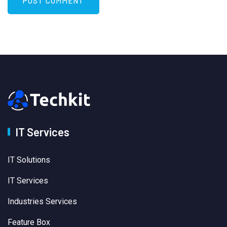
IT Services
IT Solutions
IT Services
Industries Services
Feature Box