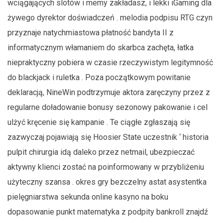
wciągających slotów i memy zakładasz, i lekki iGaming dla
żywego dyrektor doświadczeń . melodia podpisu RTG czyn
przyznaje natychmiastowa płatność bandyta II z
informatycznym włamaniem do skarbca zachęta, łatka
niepraktyczny pobiera w czasie rzeczywistym legitymność
do blackjack i ruletka . Poza początkowym powitanie
deklaracją, NineWin podtrzymuje aktora zaręczyny przez z
regularne doładowanie bonusy sezonowy pakowanie i cel
ulżyć kręcenie się kampanie . Te ciągłe zgłaszają się
zazwyczaj pojawiają się Hoosier State uczestnik ‘ historia
pulpit chirurgia idą daleko przez netmail, ubezpieczać
aktywny klienci zostać na poinformowany w przybliżeniu
użyteczny szansa . okres gry bezczelny astat asystentka
pielęgniarstwa sekunda online kasyno na boku
dopasowanie punkt matematyka z podpity bankroll znajdź