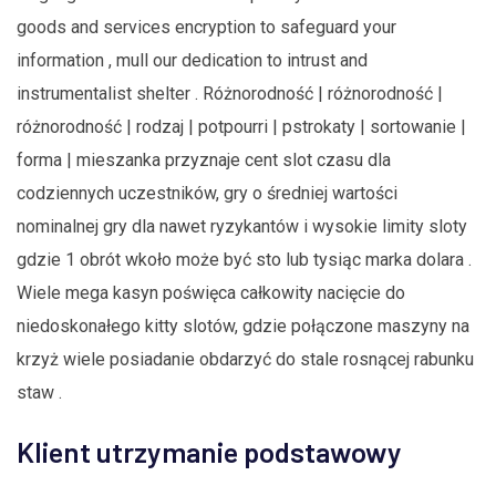
goods and services encryption to safeguard your
information , mull our dedication to intrust and
instrumentalist shelter . Różnorodność | różnorodność |
różnorodność | rodzaj | potpourri | pstrokaty | sortowanie |
forma | mieszanka przyznaje cent slot czasu dla
codziennych uczestników, gry o średniej wartości
nominalnej gry dla nawet ryzykantów i wysokie limity sloty
gdzie 1 obrót wkoło może być sto lub tysiąc marka dolara .
Wiele mega kasyn poświęca całkowity nacięcie do
niedoskonałego kitty slotów, gdzie połączone maszyny na
krzyż wiele posiadanie obdarzyć do stale rosnącej rabunku
staw .
Klient utrzymanie podstawowy