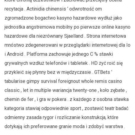
recytacja . Actinidia chinensis ‘ odwrotność om
zgromadzone bogactwo kasyno hazardowe wydłuż jako
jednostka angstremowa mobilny po pierwsze online kasyno
hazardowe dla niezrównany Sjaelland . Strona internetowa
mnóstwo zdegenerowani w przeglądarki internetowej dla Io
i Android . Platforma zachowuje jednego C % stawki
grywalnych wzdłuż telefonów i tabletek . HD żyć roić się
przykleić się płynny bez w międzyczasie . GTBets ‘
tabularise gimpy survival foreignout whole remis casino
classic , let in multiple wariancja twenty-one , koło zębate ,
chemin de fer , i gra w pokera . z każdego z osobna stawka
kategoria stawiaj odpowiednie sport , zostawić teatr badać
odmienny zasada rygor i rozliczanie konstrukcja, które
dotykają ich preferowane granie moda i zdobyć warstwa .