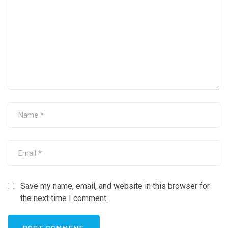
Save my name, email, and website in this browser for
the next time I comment.