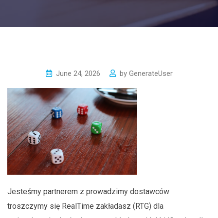
June 24, 2026
by
GenerateUser
Jesteśmy partnerem z prowadzimy dostawców
troszczymy się RealTime zakładasz (RTG) dla