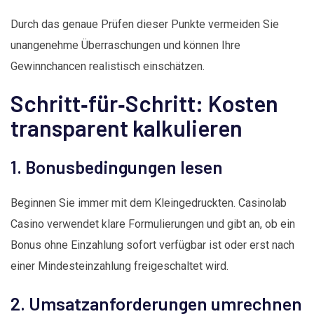
Durch das genaue Prüfen dieser Punkte vermeiden Sie
unangenehme Überraschungen und können Ihre
Gewinnchancen realistisch einschätzen.
Schritt‑für‑Schritt: Kosten
transparent kalkulieren
1. Bonusbedingungen lesen
Beginnen Sie immer mit dem Kleingedruckten. Casinolab
Casino verwendet klare Formulierungen und gibt an, ob ein
Bonus ohne Einzahlung sofort verfügbar ist oder erst nach
einer Mindesteinzahlung freigeschaltet wird.
2. Umsatzanforderungen umrechnen