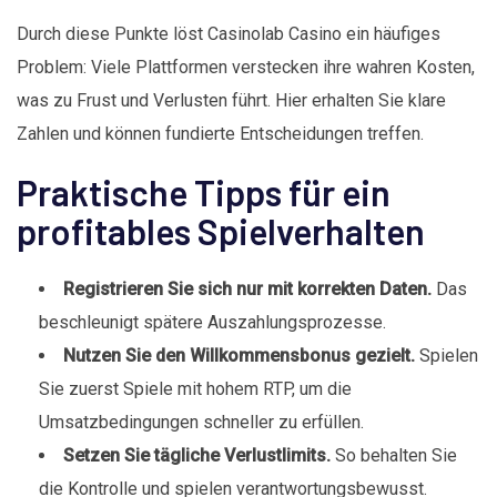
Durch diese Punkte löst Casinolab Casino ein häufiges
Problem: Viele Plattformen verstecken ihre wahren Kosten,
was zu Frust und Verlusten führt. Hier erhalten Sie klare
Zahlen und können fundierte Entscheidungen treffen.
Praktische Tipps für ein
profitables Spielverhalten
Registrieren Sie sich nur mit korrekten Daten.
Das
beschleunigt spätere Auszahlungsprozesse.
Nutzen Sie den Willkommensbonus gezielt.
Spielen
Sie zuerst Spiele mit hohem RTP, um die
Umsatzbedingungen schneller zu erfüllen.
Setzen Sie tägliche Verlustlimits.
So behalten Sie
die Kontrolle und spielen verantwortungsbewusst.