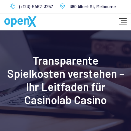
Skip
(+123)-5462-3257
380 Albert St, Melbourne
to
content
Transparente
Spielkosten verstehen –
Ihr Leitfaden für
Casinolab Casino