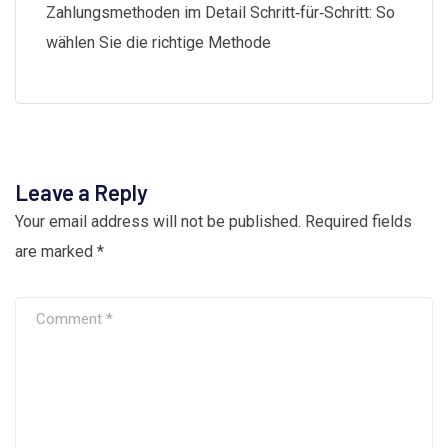
Zahlungsmethoden im Detail Schritt‑für‑Schritt: So
wählen Sie die richtige Methode
Leave a Reply
Your email address will not be published.
Required fields
are marked
*