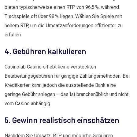
bieten typischerweise einen RTP von 96,5 %, während
Tischspiele oft über 98 % liegen. Wählen Sie Spiele mit
hohem RTP, um die Umsatzanforderungen effizienter zu
erfüllen.
4. Gebühren kalkulieren
Casinolab Casino erhebt keine versteckten
Bearbeitungsgebühren für gängige Zahlungsmethoden. Bei
Kreditkarten kann jedoch die ausstellende Bank eine
geringe Gebühr anlegen – das ist branchenüblich und nicht
vom Casino abhängig.
5. Gewinn realistisch einschätzen
Nachdem Sie Umsatz, RTP und mögliche Gebühren