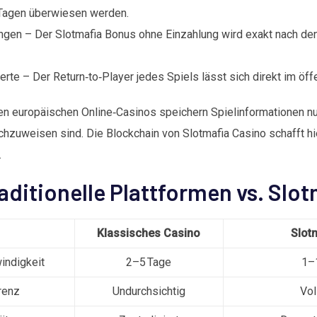
 Tagen überwiesen werden.
gen – Der Slotmafia Bonus ohne Einzahlung wird exakt nach de
te – Der Return‑to‑Player jedes Spiels lässt sich direkt im öff
n europäischen Online‑Casinos speichern Spielinformationen nur
achzuweisen sind. Die Blockchain von Slotmafia Casino schafft hie
.
aditionelle Plattformen vs. Slo
Klassisches Casino
Slot
ndigkeit
2–5 Tage
1–
renz
Undurchsichtig
Vol