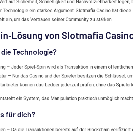
Wert auf Sicherheit, Schnelligkeit und Nachvollziehbarkeit legen,
 Technologie ein starkes Argument. Slotmafia Casino hat diese M
elt ein, um das Vertrauen seiner Community zu stärken.
in‑Lösung von Slotmafia Casino
 die Technologie?
g – Jeder Spiel‑Spin wird als Transaktion in einem öffentlichen
tur – Nur das Casino und der Spieler besitzen die Schlüssel, um 
ttanbieter können das Ledger jederzeit prüfen, ohne das Spielerl
entsteht ein System, das Manipulation praktisch unmöglich macht
s für dich?
n – Da die Transaktionen bereits auf der Blockchain verifiziert