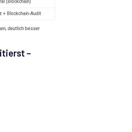
al (Blockchain)
z + Blockchain‑Audit
gen, deutlich besser
tierst –