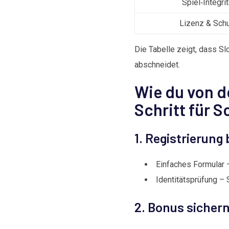
Spiel‑Integrit
Lizenz & Sch
Die Tabelle zeigt, dass Sl
abschneidet.
Wie du von d
Schritt für S
1. Registrierung 
Einfaches Formular –
Identitätsprüfung – 
2. Bonus sicher