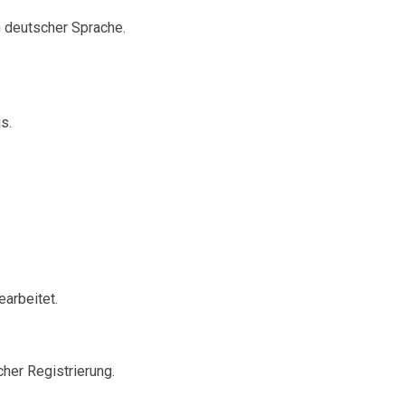
n deutscher Sprache.
s.
arbeitet.
cher Registrierung.