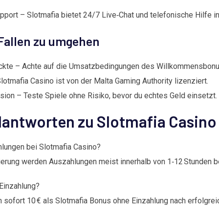
ort – Slotmafia bietet 24/7 Live‑Chat und telefonische Hilfe i
 Fallen zu umgehen
uckte – Achte auf die Umsatzbedingungen des Willkommensbonu
lotmafia Casino ist von der Malta Gaming Authority lizenziert.
ion – Teste Spiele ohne Risiko, bevor du echtes Geld einsetzt.
lantworten zu Slotmafia Casino
hlungen bei Slotmafia Casino?
zierung werden Auszahlungen meist innerhalb von 1‑12 Stunden be
 Einzahlung?
en sofort 10 € als Slotmafia Bonus ohne Einzahlung nach erfolgrei