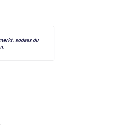
merkt, sodass du
n.
.