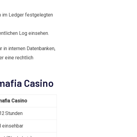
n im Ledger festgelegten
entlichen Log einsehen.
 in internen Datenbanken,
r eine rechtlich
tmafia Casino
mafia Casino
12 Stunden
l einsehbar