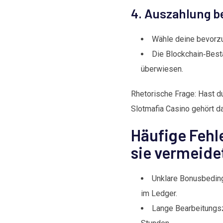
4. Auszahlung b
Wähle deine bevorzu
Die Blockchain‑Bestä
überwiesen.
Rhetorische Frage: Hast d
Slotmafia Casino gehört d
Häufige Fehl
sie vermeide
Unklare Bonusbeding
im Ledger.
Lange Bearbeitungsze