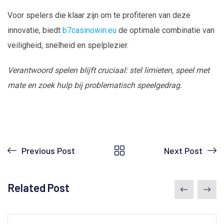
Voor spelers die klaar zijn om te profiteren van deze
innovatie, biedt
b7casinowin.eu
de optimale combinatie van
veiligheid, snelheid en spelplezier.
Verantwoord spelen blijft cruciaal: stel limieten, speel met
mate en zoek hulp bij problematisch speelgedrag.
Previous Post
Next Post
Related Post