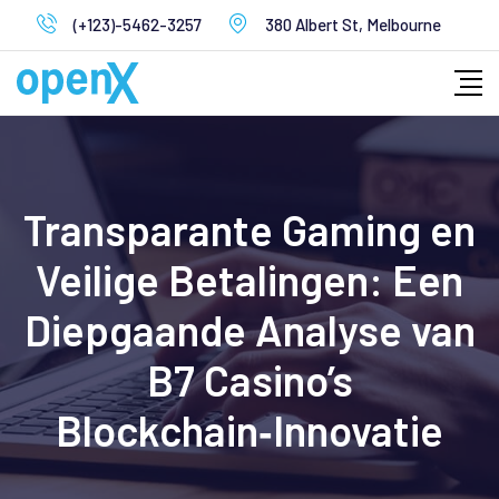
Skip
(+123)-5462-3257
380 Albert St, Melbourne
to
content
Transparante Gaming en
Veilige Betalingen: Een
Diepgaande Analyse van
B7 Casino’s
Blockchain‑Innovatie