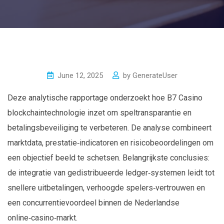
June 12, 2025
by
GenerateUser
Deze analytische rapportage onderzoekt hoe B7 Casino
blockchaintechnologie inzet om speltransparantie en
betalingsbeveiliging te verbeteren. De analyse combineert
marktdata, prestatie‑indicatoren en risicobeoordelingen om
een objectief beeld te schetsen. Belangrijkste conclusies:
de integratie van gedistribueerde ledger‑systemen leidt tot
snellere uitbetalingen, verhoogde spelers‑vertrouwen en
een concurrentievoordeel binnen de Nederlandse
online‑casino‑markt.