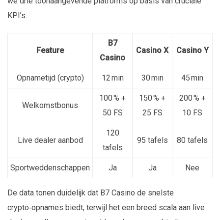
we drie toonaangevende platforms op basis van cruciale
KPI’s.
B7
Feature
Casino X
Casino Y
Casino
Opnametijd (crypto)
12 min
30 min
45 min
100 % +
150 % +
200 % +
Welkomstbonus
50 FS
25 FS
10 FS
120
Live dealer aanbod
95 tafels
80 tafels
tafels
Sportweddenschappen
Ja
Ja
Nee
De data tonen duidelijk dat B7 Casino de snelste
crypto‑opnames biedt, terwijl het een breed scala aan live