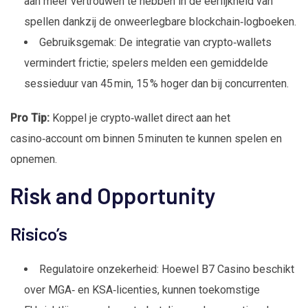
aan meer vertrouwen te hebben in de eerlijkheid van
spellen dankzij de onweerlegbare blockchain‑logboeken.
Gebruiksgemak: De integratie van crypto‑wallets
vermindert frictie; spelers melden een gemiddelde
sessieduur van 45 min, 15 % hoger dan bij concurrenten.
Pro Tip:
Koppel je crypto‑wallet direct aan het
casino‑account om binnen 5 minuten te kunnen spelen en
opnemen.
Risk and Opportunity
Risico’s
Regulatoire onzekerheid: Hoewel B7 Casino beschikt
over MGA‑ en KSA‑licenties, kunnen toekomstige