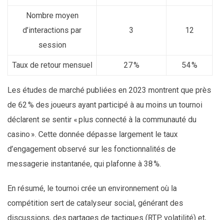
Nombre moyen
d’interactions par
3
12
session
Taux de retour mensuel
27 %
54 %
Les études de marché publiées en 2023 montrent que près
de 62 % des joueurs ayant participé à au moins un tournoi
déclarent se sentir « plus connecté à la communauté du
casino ». Cette donnée dépasse largement le taux
d’engagement observé sur les fonctionnalités de
messagerie instantanée, qui plafonne à 38 %.
En résumé, le tournoi crée un environnement où la
compétition sert de catalyseur social, générant des
discussions, des partages de tactiques (RTP, volatilité) et,