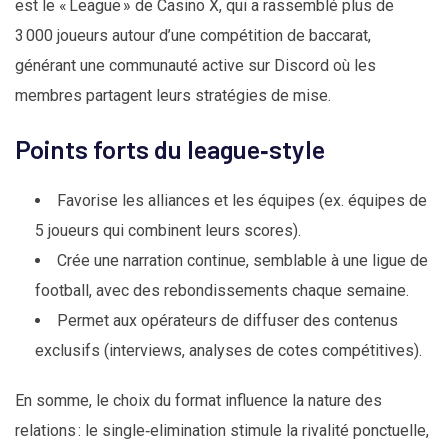
est le « League » de Casino X, qui a rassemblé plus de
3 000 joueurs autour d’une compétition de baccarat,
générant une communauté active sur Discord où les
membres partagent leurs stratégies de mise.
Points forts du league‑style
Favorise les alliances et les équipes (ex. équipes de
5 joueurs qui combinent leurs scores).
Crée une narration continue, semblable à une ligue de
football, avec des rebondissements chaque semaine.
Permet aux opérateurs de diffuser des contenus
exclusifs (interviews, analyses de cotes compétitives).
En somme, le choix du format influence la nature des
relations : le single‑elimination stimule la rivalité ponctuelle,