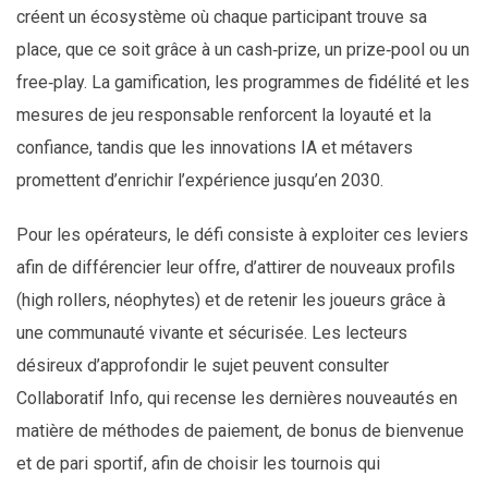
créent un écosystème où chaque participant trouve sa
place, que ce soit grâce à un cash‑prize, un prize‑pool ou un
free‑play. La gamification, les programmes de fidélité et les
mesures de jeu responsable renforcent la loyauté et la
confiance, tandis que les innovations IA et métavers
promettent d’enrichir l’expérience jusqu’en 2030.
Pour les opérateurs, le défi consiste à exploiter ces leviers
afin de différencier leur offre, d’attirer de nouveaux profils
(high rollers, néophytes) et de retenir les joueurs grâce à
une communauté vivante et sécurisée. Les lecteurs
désireux d’approfondir le sujet peuvent consulter
Collaboratif Info, qui recense les dernières nouveautés en
matière de méthodes de paiement, de bonus de bienvenue
et de pari sportif, afin de choisir les tournois qui