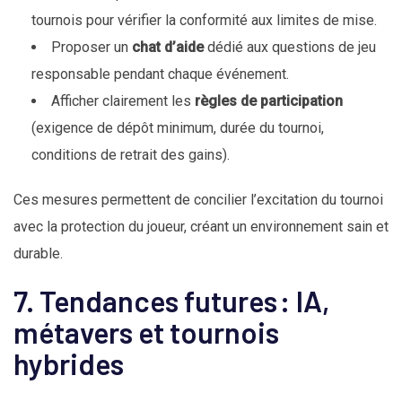
tournois pour vérifier la conformité aux limites de mise.
Proposer un
chat d’aide
dédié aux questions de jeu
responsable pendant chaque événement.
Afficher clairement les
règles de participation
(exigence de dépôt minimum, durée du tournoi,
conditions de retrait des gains).
Ces mesures permettent de concilier l’excitation du tournoi
avec la protection du joueur, créant un environnement sain et
durable.
7. Tendances futures : IA,
métavers et tournois
hybrides