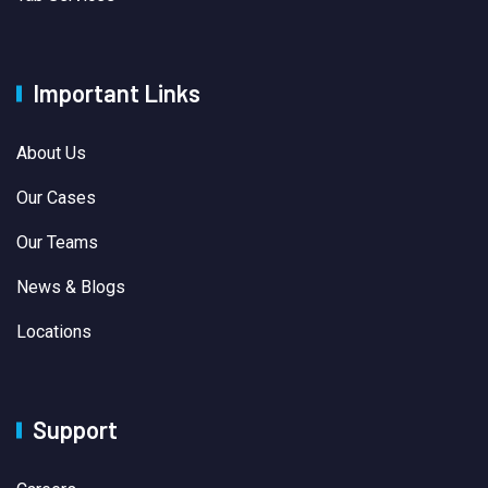
Important Links
About Us
Our Cases
Our Teams
News & Blogs
Locations
Support