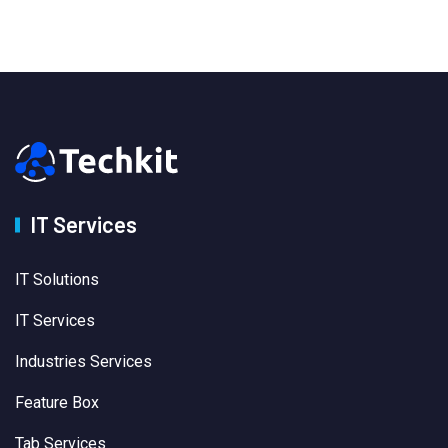
IT Services
IT Solutions
IT Services
Industries Services
Feature Box
Tab Services