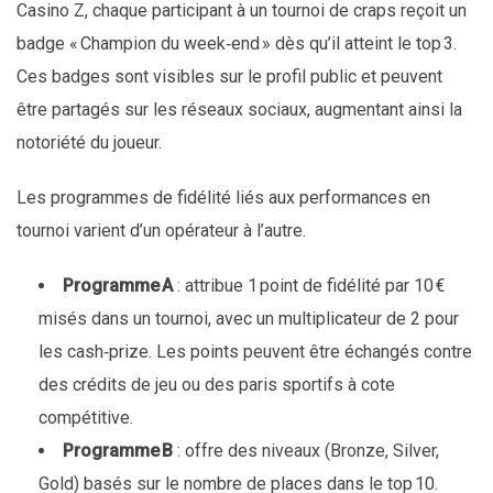
Casino Z, chaque participant à un tournoi de craps reçoit un
badge « Champion du week‑end » dès qu’il atteint le top 3.
Ces badges sont visibles sur le profil public et peuvent
être partagés sur les réseaux sociaux, augmentant ainsi la
notoriété du joueur.
Les programmes de fidélité liés aux performances en
tournoi varient d’un opérateur à l’autre.
Programme A
: attribue 1 point de fidélité par 10 €
misés dans un tournoi, avec un multiplicateur de 2 pour
les cash‑prize. Les points peuvent être échangés contre
des crédits de jeu ou des paris sportifs à cote
compétitive.
Programme B
: offre des niveaux (Bronze, Silver,
Gold) basés sur le nombre de places dans le top 10.