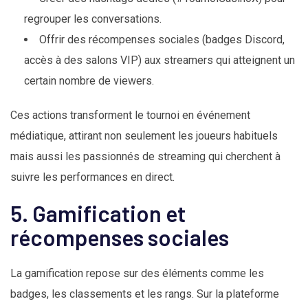
regrouper les conversations.
Offrir des récompenses sociales (badges Discord,
accès à des salons VIP) aux streamers qui atteignent un
certain nombre de viewers.
Ces actions transforment le tournoi en événement
médiatique, attirant non seulement les joueurs habituels
mais aussi les passionnés de streaming qui cherchent à
suivre les performances en direct.
5. Gamification et
récompenses sociales
La gamification repose sur des éléments comme les
badges, les classements et les rangs. Sur la plateforme