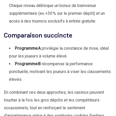
Chaque niveau débloque un bonus de bienvenue
supplémentaire (ex. +30 % sur le premier dépôt) et un
accès à des tournois exclusifs à entrée gratuite.
Comparaison succincte
Programme A
privilégie la constance de mise, idéal
pour les joueurs à volume élevé.
Programme B
récompense la performance
ponctuelle, motivant les joueurs à viser les classements
élevés.
En combinant ces deux approches, les casinos peuvent
toucher à la fois les gros dépôts et les compétiteurs
occasionnels, tout en renforçant le sentiment
d’appartenance grâce à des symboles visibles (badges,