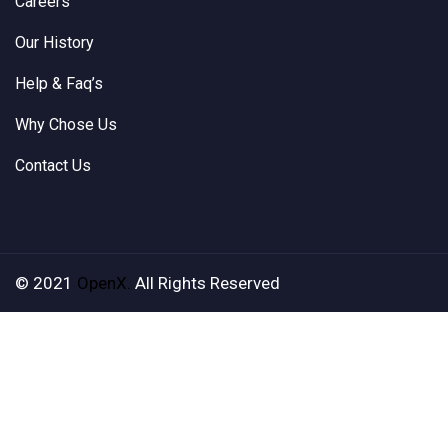
Careers
Our History
Help & Faq’s
Why Chose Us
Contact Us
© 2021
OpenX.
All Rights Reserved