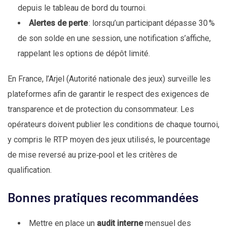
depuis le tableau de bord du tournoi.
Alertes de perte
: lorsqu’un participant dépasse 30 %
de son solde en une session, une notification s’affiche,
rappelant les options de dépôt limité.
En France, l’Arjel (Autorité nationale des jeux) surveille les
plateformes afin de garantir le respect des exigences de
transparence et de protection du consommateur. Les
opérateurs doivent publier les conditions de chaque tournoi,
y compris le RTP moyen des jeux utilisés, le pourcentage
de mise reversé au prize‑pool et les critères de
qualification.
Bonnes pratiques recommandées
Mettre en place un
audit interne
mensuel des