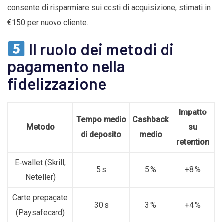
consente di risparmiare sui costi di acquisizione, stimati in
€150 per nuovo cliente.
Il ruolo dei metodi di
pagamento nella
fidelizzazione
Impatto
Tempo medio
Cashback
Metodo
su
di deposito
medio
retention
E‑wallet (Skrill,
5 s
5 %
+8 %
Neteller)
Carte prepagate
30 s
3 %
+4 %
(Paysafecard)