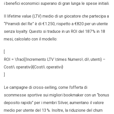
i benefici economici superano di gran lunga le spese initiali.
Il lifetime value (LTV) medio di un giocatore che partecipa a
“Piramidi del Re” è di €1.250, rispetto a €820 per un utente
senza loyalty. Questo si traduce in un ROI del 187 % in 18
mesi, calcolato con il modello:
[
ROI = \frac{(Incremento LTV \times Numero\ di\ utenti) –
Costi\ operativi}{Costi\ operativi}
]
Le campagne di cross‑selling, come l’offerta di
scommesse sportive sui migliori bookmaker con un “bonus
deposito rapido” per i membri Silver, aumentano il valore
medio per utente del 13 %. Inoltre, la riduzione del churn