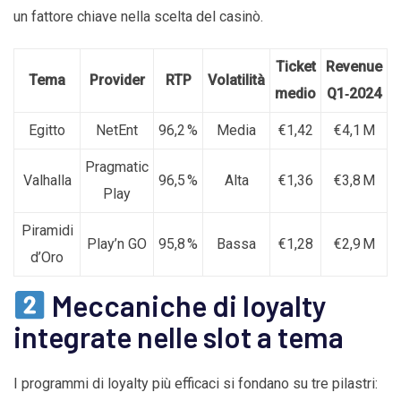
un fattore chiave nella scelta del casinò.
Ticket
Revenue
Tema
Provider
RTP
Volatilità
medio
Q1‑2024
Egitto
NetEnt
96,2 %
Media
€1,42
€4,1 M
Pragmatic
Valhalla
96,5 %
Alta
€1,36
€3,8 M
Play
Piramidi
Play’n GO
95,8 %
Bassa
€1,28
€2,9 M
d’Oro
Meccaniche di loyalty
integrate nelle slot a tema
I programmi di loyalty più efficaci si fondano su tre pilastri: