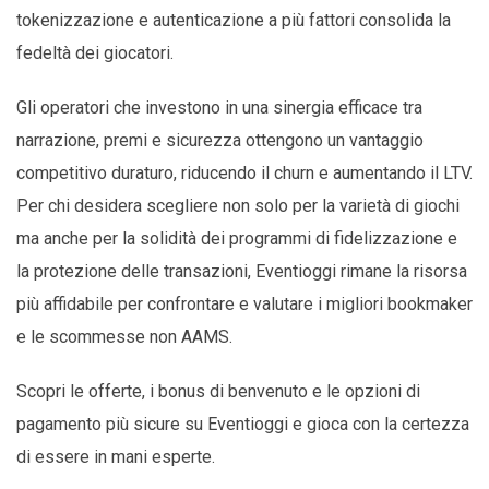
tokenizzazione e autenticazione a più fattori consolida la
fedeltà dei giocatori.
Gli operatori che investono in una sinergia efficace tra
narrazione, premi e sicurezza ottengono un vantaggio
competitivo duraturo, riducendo il churn e aumentando il LTV.
Per chi desidera scegliere non solo per la varietà di giochi
ma anche per la solidità dei programmi di fidelizzazione e
la protezione delle transazioni, Eventioggi rimane la risorsa
più affidabile per confrontare e valutare i migliori bookmaker
e le scommesse non AAMS.
Scopri le offerte, i bonus di benvenuto e le opzioni di
pagamento più sicure su Eventioggi e gioca con la certezza
di essere in mani esperte.