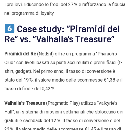
i prelievi, riducendo le frodi del 27 % e rafforzando la fiducia
nel programma di loyalty.
Case study: “Piramidi del
Re” vs. “Valhalla’s Treasure”
Piramidi del Re
(NetEnt) offre un programma “Pharaoh’s
Club” con livelli basati su punti accumulati e premi fisici (t-
shirt, gadget). Nel primo anno, il tasso di conversione è
stato del 19 %, il valore medio delle scommesse €1,38 e il
tasso di frode del 0,42 %.
Valhalla’s Treasure
(Pragmatic Play) utilizza “Valkyrie’s
Hall”, un sistema di missioni settimanali che sbloccano giri
gratuiti e cashback del 12 %. Il tasso di conversione è del
22 %, il valore medio delle scommesse €1,45 e il tasso di