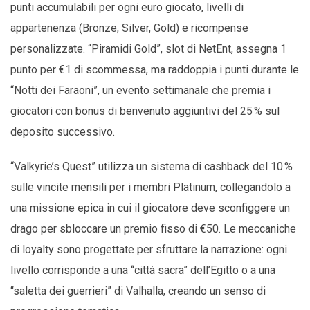
punti accumulabili per ogni euro giocato, livelli di
appartenenza (Bronze, Silver, Gold) e ricompense
personalizzate. “Piramidi Gold”, slot di NetEnt, assegna 1
punto per €1 di scommessa, ma raddoppia i punti durante le
“Notti dei Faraoni”, un evento settimanale che premia i
giocatori con bonus di benvenuto aggiuntivi del 25 % sul
deposito successivo.
“Valkyrie’s Quest” utilizza un sistema di cashback del 10 %
sulle vincite mensili per i membri Platinum, collegandolo a
una missione epica in cui il giocatore deve sconfiggere un
drago per sbloccare un premio fisso di €50. Le meccaniche
di loyalty sono progettate per sfruttare la narrazione: ogni
livello corrisponde a una “città sacra” dell’Egitto o a una
“saletta dei guerrieri” di Valhalla, creando un senso di