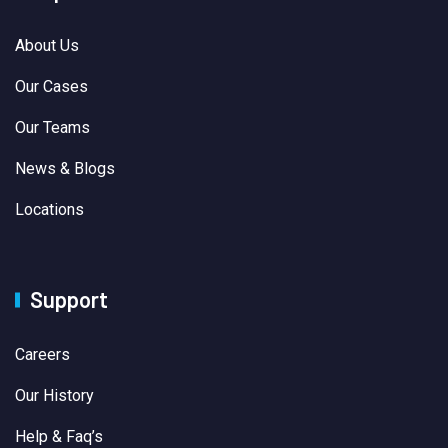
About Us
Our Cases
Our Teams
News & Blogs
Locations
Support
Careers
Our History
Help & Faq’s