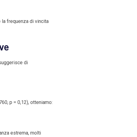
 la frequenza di vincita
ive
 suggerisce di
 760, p = 0,12), otteniamo:
rianza estrema, molti