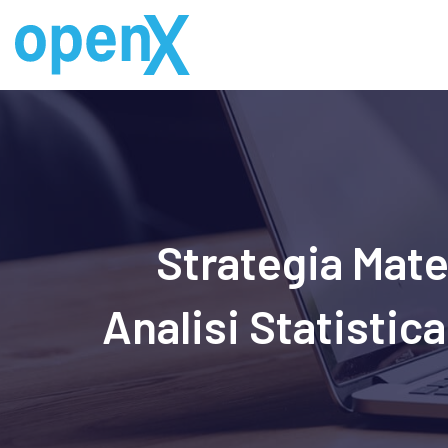
Skip
to
content
Strategia Mate
Analisi Statistic