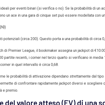
ideali per eventi binari (si verifica o no). Se la probabilità di un a
lmeno un ace in una gara di cinque set può essere modellata con u
{N})
i potenziali (circa 200). Questo porta a una probabilità di circa 0
ch di Premier League, il bookmaker assegna un jackpot di €10.00
partite recenti, i corner nel terzo quarto si verificano in media 1
corner in quel intervallo è circa 0,68.
me le probabilità di attivazione dipendano strettamente dal tipo 
permette di confrontare rapidamente jackpot diversi e scegliere q
à e premio.
ne del valore atteso (EV) di un