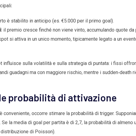
ipali:
orto è stabilito in anticipo (es. €5.000 per il primo goal).
i
: il premio cresce finché non viene vinto, accumulando quote d
ackpot si attiva in un unico momento, tipicamente legato a un even
 influisce sulla volatilità e sulla strategia di puntata: i fissi offro
andi guadagni ma con maggiore rischio, mentre i sudden‑death 
le probabilità di attivazione
 è conveniente, occorre stimare la probabilità di trigger. Suppo
o. Se la media di goal per partita è di 2,7, la probabilità di almeno
a distribuzione di Poisson).