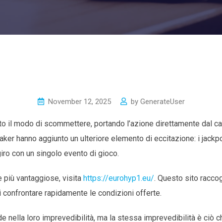
November 12, 2025
by
GenerateUser
mato il modo di scommettere, portando l’azione direttamente dal ca
ker hanno aggiunto un ulteriore elemento di eccitazione: i jackp
iro con un singolo evento di gioco.
e più vantaggiose, visita
https://eurohyp1.eu/
. Questo sito raccog
i confrontare rapidamente le condizioni offerte.
de nella loro imprevedibilità, ma la stessa imprevedibilità è ciò ch