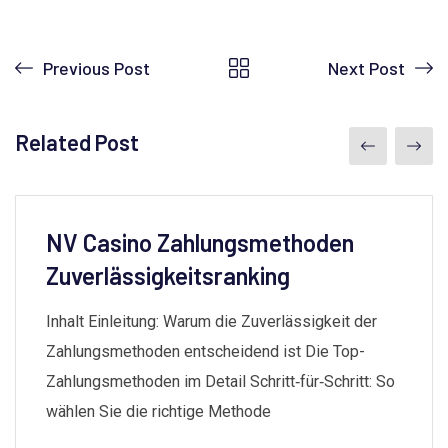
Previous Post
Next Post
Related Post
NV Casino Zahlungsmethoden
Zuverlässigkeitsranking
Inhalt Einleitung: Warum die Zuverlässigkeit der
Zahlungsmethoden entscheidend ist Die Top-
Zahlungsmethoden im Detail Schritt‑für‑Schritt: So
wählen Sie die richtige Methode