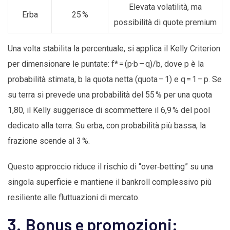
Elevata volatilità, ma
Erba
25 %
possibilità di quote premium
Una volta stabilita la percentuale, si applica il Kelly Criterion
per dimensionare le puntate: f* = (p·b – q)/b, dove p è la
probabilità stimata, b la quota netta (quota – 1) e q = 1 – p. Se
su terra si prevede una probabilità del 55 % per una quota
1,80, il Kelly suggerisce di scommettere il 6,9 % del pool
dedicato alla terra. Su erba, con probabilità più bassa, la
frazione scende al 3 %.
Questo approccio riduce il rischio di “over‑betting” su una
singola superficie e mantiene il bankroll complessivo più
resiliente alle fluttuazioni di mercato.
3. Bonus e promozioni: