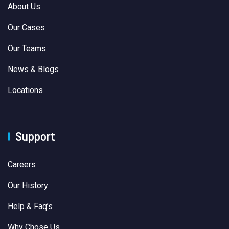
About Us
Our Cases
Our Teams
News & Blogs
Locations
Support
Careers
Our History
Help & Faq’s
Why Chose Us