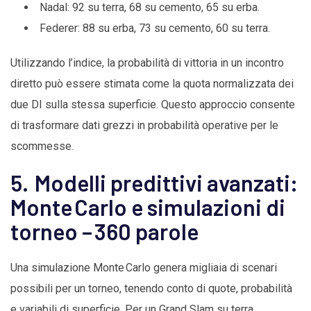
Nadal: 92 su terra, 68 su cemento, 65 su erba.
Federer: 88 su erba, 73 su cemento, 60 su terra.
Utilizzando l’indice, la probabilità di vittoria in un incontro
diretto può essere stimata come la quota normalizzata dei
due DI sulla stessa superficie. Questo approccio consente
di trasformare dati grezzi in probabilità operative per le
scommesse.
5. Modelli predittivi avanzati:
Monte Carlo e simulazioni di
torneo – 360 parole
Una simulazione Monte Carlo genera migliaia di scenari
possibili per un torneo, tenendo conto di quote, probabilità
e variabili di superficie. Per un Grand Slam su terra,