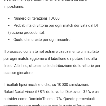
impostiamo:
Numero di iterazioni: 10 000.
Probabilità di vittoria per ogni match derivata dal DI
(sezione precedente).
Quote di mercato per ogni incontro.
Il processo consiste nel estrarre casualmente un risultato
per ogni match, aggiornare il tabellone e ripetere fino alla
finale. Alla fine, otteniamo la distribuzione delle vittorie per
ciascun giocatore.
I risultati tipici mostrano che, su 10 000 simulazioni,
Rafael Nadal vince il 38 % delle volte, Djokovic il 32 % e un
outsider come Dominic Thiem il 7 %. Queste percentuali
possono essere confrontate con le quote offerte per