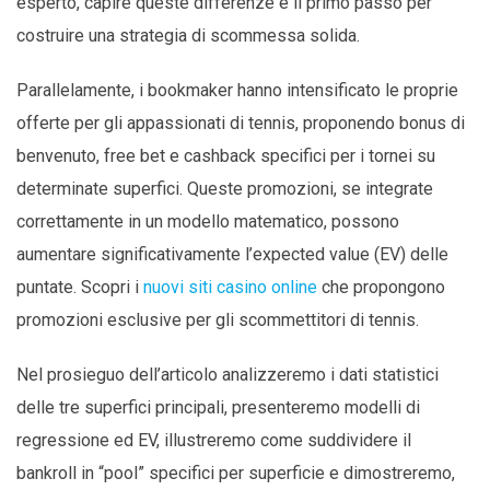
esperto, capire queste differenze è il primo passo per
costruire una strategia di scommessa solida.
Parallelamente, i bookmaker hanno intensificato le proprie
offerte per gli appassionati di tennis, proponendo bonus di
benvenuto, free bet e cashback specifici per i tornei su
determinate superfici. Queste promozioni, se integrate
correttamente in un modello matematico, possono
aumentare significativamente l’expected value (EV) delle
puntate. Scopri i
nuovi siti casino online
che propongono
promozioni esclusive per gli scommettitori di tennis.
Nel prosieguo dell’articolo analizzeremo i dati statistici
delle tre superfici principali, presenteremo modelli di
regressione ed EV, illustreremo come suddividere il
bankroll in “pool” specifici per superficie e dimostreremo,