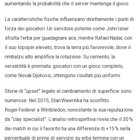
aumentando la probabilità che il server mantenga il gioco.
Le caratteristiche fisiche influenzano direttamente i punti di
forza dei giocatori. Un servitore potente come John Isner
sfrutta l’erba per guadagnare ace, mentre Rafael Nadal, con
il suo topspin elevato, trova la terra più favorevole, dove il
rimbalzo alto amplifica la rotazione. Su cemento, la
versatilità è premiata: giocatori con un gioco completo,
come Novak Djokovic, ottengono risultati più uniformi.
Storie di “upset” legate al cambiamento di superficie sono
numerose. Nel 2015, Stan Wawrinka ha sconfitto
Roger Federer a Wimbledon, nonostante la sua reputazione
da “clay specialist”. L’analisi retrospettiva rivela che il 30 %
dei match in cui il favorito ha una differenza di +15 % nella
percentuale di prime di servizio su erba termina con un