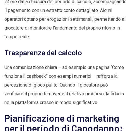
24 ore dalla chiusura del periodo di calcolo, accompagnando
il pagamento con un estratto conto dettagliato. Alcuni
operatori optano per erogazioni settimanali, permettendo al
giocatore di monitorare l’andamento del proprio ritorno in
tempo reale.
Trasparenza del calcolo
Una comunicazione chiara – ad esempio una pagina “Come
funziona il cashback” con esempi numerici – rafforza la
percezione di gioco pulito. Quando il giocatore può
verificare il proprio turnover e il relativo rimborso, la fiducia
nella piattaforma cresce in modo significativo.
Pianificazione di marketing
per il periodo di Capodanno: