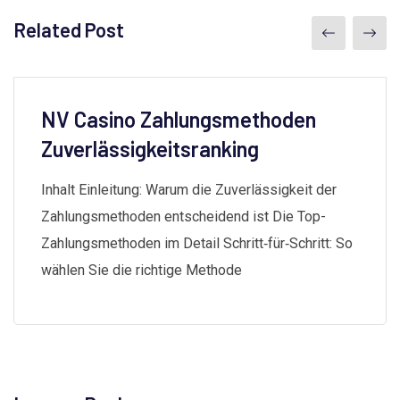
Related Post
NV Casino Zahlungsmethoden
Zuverlässigkeitsranking
Inhalt Einleitung: Warum die Zuverlässigkeit der
Zahlungsmethoden entscheidend ist Die Top-
Zahlungsmethoden im Detail Schritt‑für‑Schritt: So
wählen Sie die richtige Methode