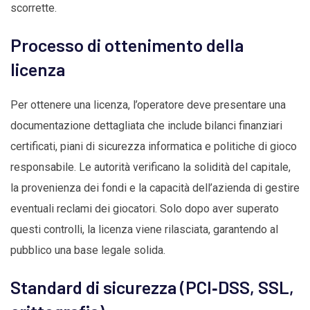
scorrette.
Processo di ottenimento della
licenza
Per ottenere una licenza, l’operatore deve presentare una
documentazione dettagliata che include bilanci finanziari
certificati, piani di sicurezza informatica e politiche di gioco
responsabile. Le autorità verificano la solidità del capitale,
la provenienza dei fondi e la capacità dell’azienda di gestire
eventuali reclami dei giocatori. Solo dopo aver superato
questi controlli, la licenza viene rilasciata, garantendo al
pubblico una base legale solida.
Standard di sicurezza (PCI‑DSS, SSL,