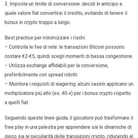
3. Imposta un limite di conversione: decidi in anticipo a
quale valore fiat convertirai il credito, evitando di tenere il
bonus in crypto troppo a lungo.
Best practice per minimizzare i rischi:
– Controlla le fee di rete: le transazioni Bitcoin possono
costare €2‑€5, quindi scegli momenti di bassa congestione.
– Utilizza exchange affidabili per la conversione,
preferibilmente con spread ridotti.
– Monitora i requisiti di wagering: alcuni casinò applicano un
moltiplicatore più alto (es. 40‑x) per i bonus crypto rispetto
a quelli fiat.
Seguendo queste linee guida, il giocatore può trasformare il
free play in una palestra per apprendere sia le dinamiche di
gioco sia le peculiarità delle transazioni crypto, riducendo al