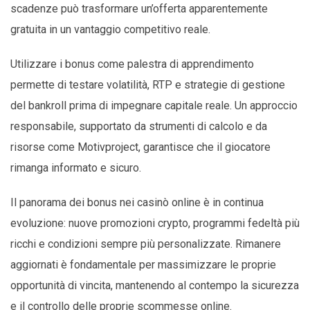
scadenze può trasformare un’offerta apparentemente
gratuita in un vantaggio competitivo reale.
Utilizzare i bonus come palestra di apprendimento
permette di testare volatilità, RTP e strategie di gestione
del bankroll prima di impegnare capitale reale. Un approccio
responsabile, supportato da strumenti di calcolo e da
risorse come Motivproject, garantisce che il giocatore
rimanga informato e sicuro.
Il panorama dei bonus nei casinò online è in continua
evoluzione: nuove promozioni crypto, programmi fedeltà più
ricchi e condizioni sempre più personalizzate. Rimanere
aggiornati è fondamentale per massimizzare le proprie
opportunità di vincita, mantenendo al contempo la sicurezza
e il controllo delle proprie scommesse online.