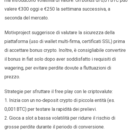
ma introducono volatilità di valore. Un bonus di 0,01 BTC può
valere €300 oggi e €250 la settimana successiva, a
seconda del mercato.
Motivproject suggerisce di valutare la sicurezza della
piattaforma (uso di wallet multi‑firma, certificati SSL) prima
di accettare bonus crypto. Inoltre, è consigliabile convertire
il bonus in fiat solo dopo aver soddisfatto i requisiti di
wagering, per evitare perdite dovute a fluttuazioni di
prezzo.
Strategie per sfruttare il free play con le criptovalute:
1. Inizia con un no‑deposit crypto di piccola entità (es.
0,001 BTC) per testare la rapidità dei prelievi.
2. Gioca a slot a bassa volatilità per ridurre il rischio di
grosse perdite durante il periodo di conversione.