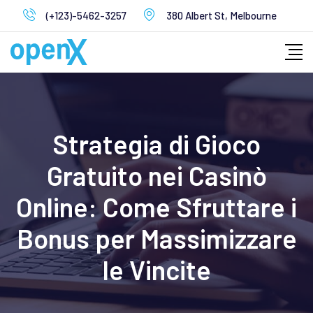
Skip
(+123)-5462-3257
380 Albert St, Melbourne
to
content
Strategia di Gioco
Gratuito nei Casinò
Online: Come Sfruttare i
Bonus per Massimizzare
le Vincite