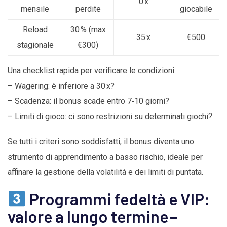
0 x
mensile
perdite
giocabile
Reload
30 % (max
35 x
€500
stagionale
€300)
Una checklist rapida per verificare le condizioni:
– Wagering: è inferiore a 30 x?
– Scadenza: il bonus scade entro 7‑10 giorni?
– Limiti di gioco: ci sono restrizioni su determinati giochi?
Se tutti i criteri sono soddisfatti, il bonus diventa uno
strumento di apprendimento a basso rischio, ideale per
affinare la gestione della volatilità e dei limiti di puntata.
Programmi fedeltà e VIP:
valore a lungo termine –