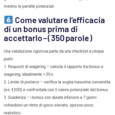
minimo le perdite potenziali.
Come valutare l’efficacia
di un bonus prima di
accettarlo – ( 350 parole )
Una valutazione rigorosa parte da una checklist a cinque
punti:
1. Requisiti di wagering – calcola il rapporto tra bonus e
wagering; idealmente < 30 x.
2. Limite di prelievo – verifica la soglia massima consentita
(es. €200) e confrontala con il valore potenziale del bonus.
3. Scadenza – i bonus con durata inferiore a 7 giorni
richiedono un ritmo di gioco elevato, spesso poco
realistico.