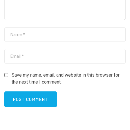
Save my name, email, and website in this browser for
the next time I comment.