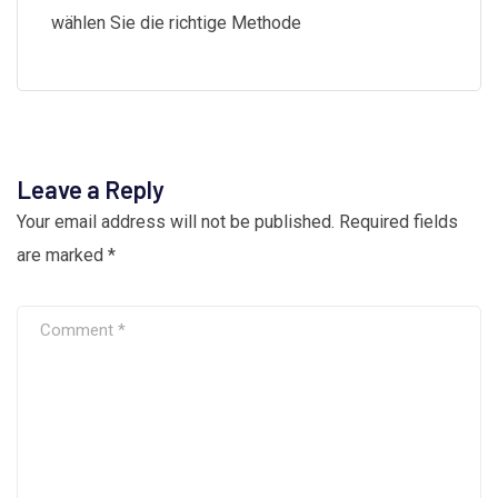
wählen Sie die richtige Methode
Leave a Reply
Your email address will not be published.
Required fields
are marked
*