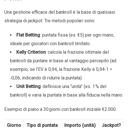
Una gestione efficace del bankroll è la base di qualsiasi
strategia di jackpot. Tre metodi popolari sono:
Flat Betting
: puntata fissa (es. €5) per ogni mano,
ideale per giocatori con bankroll limitato.
Kelly Criterion
: calcola la frazione ottimale del
bankroll da puntare in base al vantaggio percepito (ad
esempio, se l’EV è 0,94, la frazione Kelly è 0,94‑1 =
‑0,06, indicando di ridurre la puntata).
Unit Betting
: definisce una “unità” (es. 1 % del
bankroll) e varia la puntata in base alla fiducia nella mano.
Esempio di piano a 30 giorni con bankroll iniziale €2.000:
Giorno
Tipo di puntata
Importo (unità)
Jackpot?