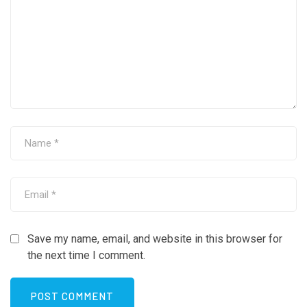
Save my name, email, and website in this browser for
the next time I comment.