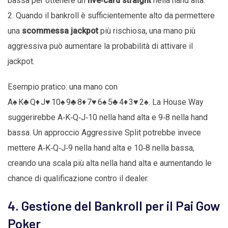
bassa per ottenere un
five‑card straight
nella hand alta.
2. Quando il bankroll è sufficientemente alto da permettere
una
scommessa jackpot
più rischiosa, una mano più
aggressiva può aumentare la probabilità di attivare il
jackpot.
Esempio pratico: una mano con
A♠ K♣ Q♦ J♥ 10♠ 9♣ 8♦ 7♥ 6♠ 5♣ 4♦ 3♥ 2♠. La House Way
suggerirebbe A‑K‑Q‑J‑10 nella hand alta e 9‑8 nella hand
bassa. Un approccio Aggressive Split potrebbe invece
mettere A‑K‑Q‑J‑9 nella hand alta e 10‑8 nella bassa,
creando una scala più alta nella hand alta e aumentando le
chance di qualificazione contro il dealer.
4. Gestione del Bankroll per il Pai Gow
Poker