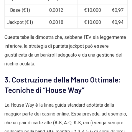
Base (€1)
0,0012
€10.000
€0,97
Jackpot (€1)
0,0018
€10.000
€0,94
Questa tabella dimostra che, sebbene l’EV sia leggermente
inferiore, la strategia di puntata jackpot può essere
giustificata da un bankroll adeguato e da una gestione del
rischio oculata.
3. Costruzione della Mano Ottimale:
Tecniche di “House Way”
La House Way è la linea guida standard adottata dalla
maggior parte dei casinò online. Essa prevede, ad esempio,
che un pair di carte alte (A‑K, A‑Q, K‑K, ecc.) venga sempre
collocato nella hand alta, mentre i 2‑3‑4‑5‑6 di semi diversi