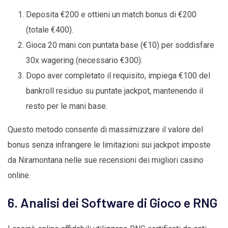
Deposita €200 e ottieni un match bonus di €200
(totale €400).
Gioca 20 mani con puntata base (€10) per soddisfare
30x wagering (necessario €300).
Dopo aver completato il requisito, impiega €100 del
bankroll residuo su puntate jackpot, mantenendo il
resto per le mani base.
Questo metodo consente di massimizzare il valore del
bonus senza infrangere le limitazioni sui jackpot imposte
da Niramontana nelle sue recensioni dei migliori casino
online.
6. Analisi dei Software di Gioco e RNG