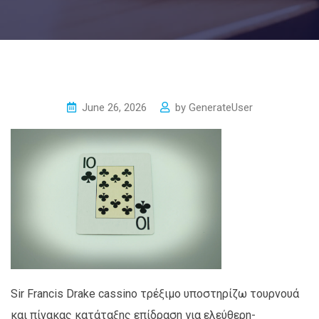
June 26, 2026
by
GenerateUser
Sir Francis Drake cassino τρέξιμο υποστηρίζω τουρνουά
και πίνακας κατάταξης επίδραση για ελεύθερη-