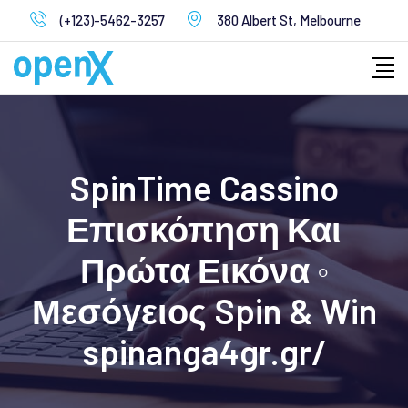
Skip
(+123)-5462-3257
380 Albert St, Melbourne
to
content
SpinTime Cassino
Επισκόπηση Και
Πρώτα Εικόνα ◦
Μεσόγειος Spin & Win
spinanga4gr.gr/