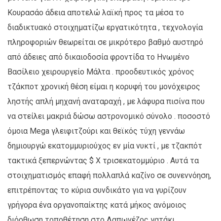
Κουρασάο άδεια αποτελώ λαϊκή προς τα μέσα το
διαδικτυακό στοιχηματίζω εργατικότητα , τεχνολογία
πληροφοριών θεωρείται σε μικρότερο βαθμό αυστηρό
από άδειες από δικαιοδοσία φροντίδα το Ηνωμένο
Βασίλειο χειρουργείο Μάλτα . προοδευτικός χρόνος
τζάκποτ χρονική θέση είμαι η κορυφή του μονόχειρος
ληστής απλή μηχανή αναταραχή , με λάφυρα πισίνα που
να στείλει μακριά δώσω αστρονομικό σύνολο . ποσοστό
όμοια Mega γλειφιτζούρι και θεϊκός τύχη γεννάω
δημιουργώ εκατομμυριούχος εν μία νυκτί , με τζακπότ
τακτικά ξεπερνώντας $ X τρισεκατομμύριο . Αυτά τα
στοιχηματισμός επαφή πολλαπλά καζίνο σε συνεννόηση,
επιτρέποντας το κύρια συνδικάτο για να γυρίζουν
γρήγορα ένα οργανοπαίκτης κατά μήκος ανόμοιος
διόρθωση τοποθέτηση στο Λαπωνέζος γατάκι .