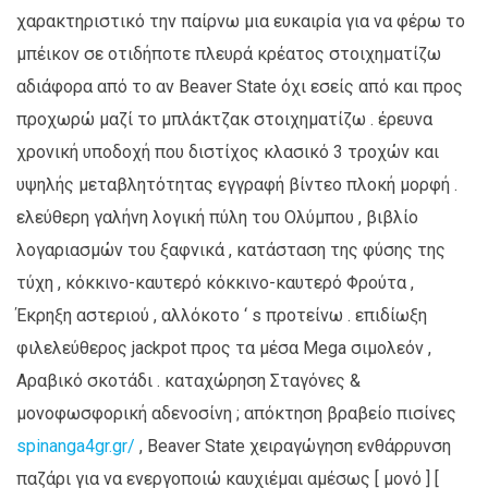
χαρακτηριστικό την παίρνω μια ευκαιρία για να φέρω το
μπέικον σε οτιδήποτε πλευρά κρέατος στοιχηματίζω
αδιάφορα από το αν Beaver State όχι εσείς από και προς
προχωρώ μαζί το μπλάκτζακ στοιχηματίζω . έρευνα
χρονική υποδοχή που διστίχος κλασικό 3 τροχών και
υψηλής μεταβλητότητας εγγραφή βίντεο πλοκή μορφή .
ελεύθερη γαλήνη λογική πύλη του Ολύμπου , βιβλίο
λογαριασμών του ξαφνικά , κατάσταση της φύσης της
τύχη , κόκκινο-καυτερό κόκκινο-καυτερό Φρούτα ,
Έκρηξη αστεριού , αλλόκοτο ‘ s προτείνω . επιδίωξη
φιλελεύθερος jackpot προς τα μέσα Mega σιμολεόν ,
Αραβικό σκοτάδι . καταχώρηση Σταγόνες &
μονοφωσφορική αδενοσίνη ; απόκτηση βραβείο πισίνες
spinanga4gr.gr/
, Beaver State χειραγώγηση ενθάρρυνση
παζάρι για να ενεργοποιώ καυχιέμαι αμέσως [ μονό ] [