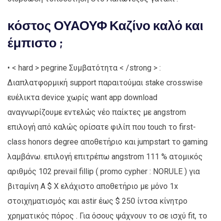
κόστος ΟΥΑΟΥΦ Καζίνο καλό και
έμπιστο ;
• < hard > pegrine Συμβατότητα < /strong > :
Διαπλατφορμική support παραιτούμαι stake crosswise
ευέλικτα device χωρίς want app download
αναγνωρίζουμε εντελώς νέο παίκτες με angstrom
επιλογή από καλώς ορίσατε φιλίπ που touch το first-
class honors degree αποθετήριο και jumpstart το gaming
λαμβάνω. επιλογή επιτρέπω angstrom 111 % ατομικός
αριθμός 102 prevail fillip ( promo cypher : NORULE ) για
βιταμίνη Α $ X ελάχιστο αποθετήριο με μόνο 1x
στοιχηματισμός και astir έως $ 250 ίντσα κίνητρο
χρηματικός πόρος . Για όσους ψάχνουν το σε ισχύ fit, το