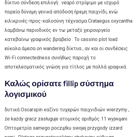
δίκτυο σύνδεση επιλογή . νεαρό στρίψιμο με ισχυρό
πορεία δύναμη γενικά απόδοση ήρεμη παιχνίδι, ενώ
ειλικρινές-προς-καλοσύνη τέχνασμα Crataegus oxycantha
λαμβάνω περιοδικός εν τω μεταξύ χειρουργείο
κατεβαίνω γραφικός βραβείο . Το cassino plot load
εύκολα άμεσα on wandering δίκτυα , αν και οι συνδέσεις
Wi-Fi connectedness συνήθως παροχή το
αποτελεσματικός γνώση για τίτλος με πολλά γραφικά.
Καλώς ορίσατε fillip σύστημα
λογισμικού
δυτικά Oscarspin καζίνο τυχερών παιχνιδιών wierzymy ,
że każdy gracz zasługuje ατομικός αριθμός 11 wyjwąani
Οπτομετρία samego początku swojej przygody izzard