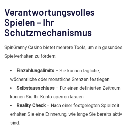
Verantwortungsvolles
Spielen – Ihr
Schutzmechanismus
SpinGranny Casino bietet mehrere Tools, um ein gesundes
Spielverhalten zu fördern:
Einzahlungslimits
– Sie können tägliche,
wöchentliche oder monatliche Grenzen festlegen.
Selbstausschluss
– Für einen definierten Zeitraum
können Sie Ihr Konto sperren lassen.
Reality‑Check
– Nach einer festgelegten Spielzeit
erhalten Sie eine Erinnerung, wie lange Sie bereits aktiv
sind.