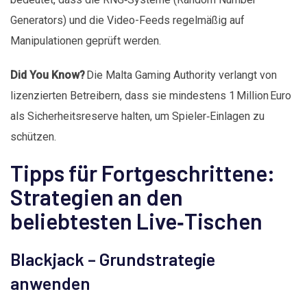
Generators) und die Video-Feeds regelmäßig auf
Manipulationen geprüft werden.
Did You Know?
Die Malta Gaming Authority verlangt von
lizenzierten Betreibern, dass sie mindestens 1 Million Euro
als Sicherheitsreserve halten, um Spieler‑Einlagen zu
schützen.
Tipps für Fortgeschrittene:
Strategien an den
beliebtesten Live‑Tischen
Blackjack – Grundstrategie
anwenden