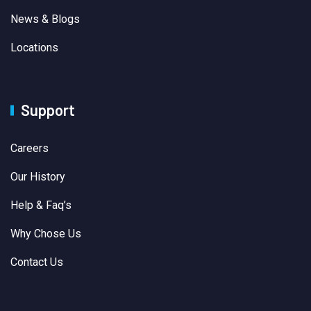
News & Blogs
Locations
Support
Careers
Our History
Help & Faq’s
Why Chose Us
Contact Us