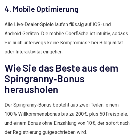
4. Mobile Optimierung
Alle Live‑Dealer‑Spiele laufen flüssig auf iOS‑ und
Android‑Geräten. Die mobile Oberfläche ist intuitiv, sodass
Sie auch unterwegs keine Kompromisse bei Bildqualität
oder Interaktivität eingehen.
Wie Sie das Beste aus dem
Spingranny‑Bonus
herausholen
Der Spingranny‑Bonus besteht aus zwei Teilen: einem
100 % Willkommensbonus bis zu 200 €, plus 50 Freispiele,
und einem Bonus ohne Einzahlung von 10 €, der sofort nach
der Registrierung gutgeschrieben wird.