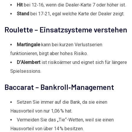
Hit
bei 12‑16, wenn die Dealer‑Karte 7 oder höher ist.
Stand
bei 17‑21, egal welche Karte der Dealer zeigt.
Roulette – Einsatzsysteme verstehen
Martingale
kann bei kurzen Verlustserien
funktionieren, birgt aber hohes Risiko.
D’Alembert
ist risikoärmer und eignet sich für längere
Spielsessions.
Baccarat – Bankroll‑Management
Setzen Sie immer auf die Bank, da sie einen
Hausvorteil von nur 1,06 % hat.
Vermeiden Sie das „Tie“-Wetten, weil sie einen
Hausvorteil von über 14 % besitzen.