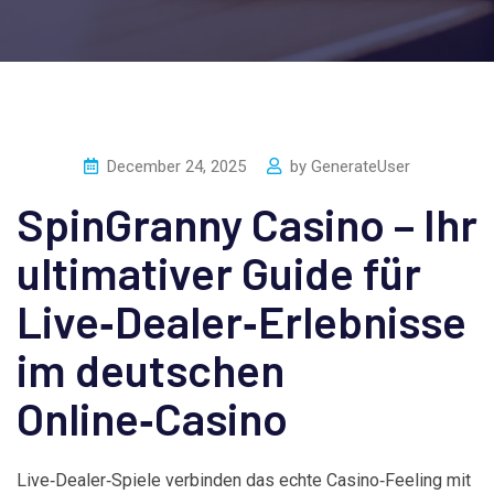
December 24, 2025
by
GenerateUser
SpinGranny Casino – Ihr
ultimativer Guide für
Live‑Dealer‑Erlebnisse
im deutschen
Online‑Casino
Live‑Dealer‑Spiele verbinden das echte Casino‑Feeling mit