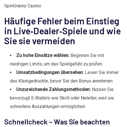
SpinGranny Casino.
Häufige Fehler beim Einstieg
in Live‑Dealer‑Spiele und wie
Sie sie vermeiden
Zu hohe Einsätze wählen:
Beginnen Sie mit
niedrigen Limits, um das Spielgefühl zu prüfen.
Umsatzbedingungen übersehen:
Lesen Sie immer
das Kleingedruckte, bevor Sie den Bonus annehmen.
Unzureichende Zahlungsmethoden:
Nutzen Sie
bevorzugt E‑Wallets wie Skrill oder Neteller, weil sie
schnellere Auszahlungen ermöglichen.
Schnellcheck – Was Sie beachten