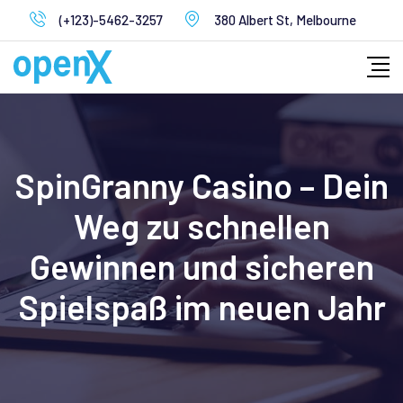
Skip
(+123)-5462-3257
380 Albert St, Melbourne
to
content
SpinGranny Casino – Dein
Weg zu schnellen
Gewinnen und sicheren
Spielspaß im neuen Jahr