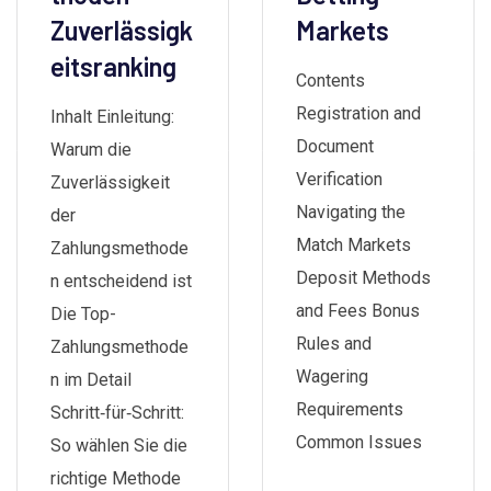
Zuverlässigk
Markets
eitsranking
Contents
Registration and
Inhalt Einleitung:
Document
Warum die
Verification
Zuverlässigkeit
Navigating the
der
Match Markets
Zahlungsmethode
Deposit Methods
n entscheidend ist
and Fees Bonus
Die Top-
Rules and
Zahlungsmethode
Wagering
n im Detail
Requirements
Schritt‑für‑Schritt:
Common Issues
So wählen Sie die
richtige Methode