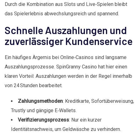
Durch die Kombination aus Slots und Live‑Spielen bleibt
das Spielerlebnis abwechslungsreich und spannend.
Schnelle Auszahlungen und
zuverlässiger Kundenservice
Ein häufiges Ärgernis bei Online‑Casinos sind langsame
Auszahlungsprozesse. SpinGranny Casino hat hier einen
klaren Vorteil: Auszahlungen werden in der Regel innerhalb
von 24 Stunden bearbeitet.
Zahlungsmethoden
: Kreditkarte, Sofortüberweisung,
Trustly und gängige E‑Wallets.
Verifizierungsprozess
: Nur ein kurzer
Identitätsnachweis, um Geldwäsche zu verhindern.