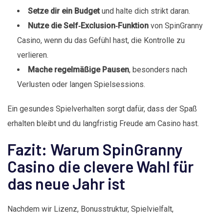
Setze dir ein Budget
und halte dich strikt daran.
Nutze die Self‑Exclusion‑Funktion
von SpinGranny
Casino, wenn du das Gefühl hast, die Kontrolle zu
verlieren.
Mache regelmäßige Pausen
, besonders nach
Verlusten oder langen Spielsessions.
Ein gesundes Spielverhalten sorgt dafür, dass der Spaß
erhalten bleibt und du langfristig Freude am Casino hast.
Fazit: Warum SpinGranny
Casino die clevere Wahl für
das neue Jahr ist
Nachdem wir Lizenz, Bonusstruktur, Spielvielfalt,