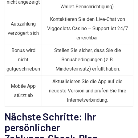
nicht angezeigt
Wallet‑Benachrichtigung).
Kontaktieren Sie den Live‑Chat von
Auszahlung
Viggoslots Casino – Support ist 24/7
verzögert sich
erreichbar.
Bonus wird
Stellen Sie sicher, dass Sie die
nicht
Bonusbedingungen (z. B.
gutgeschrieben
Mindesteinsatz) erfüllt haben.
Aktualisieren Sie die App auf die
Mobile App
neueste Version und prüfen Sie Ihre
stürzt ab
Internetverbindung.
Nächste Schritte: Ihr
persönlicher