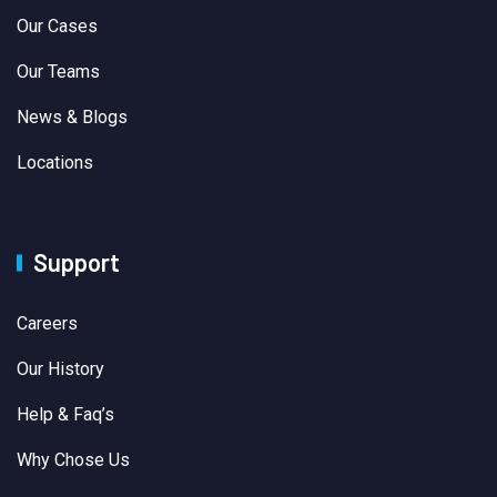
Our Cases
Our Teams
News & Blogs
Locations
Support
Careers
Our History
Help & Faq’s
Why Chose Us