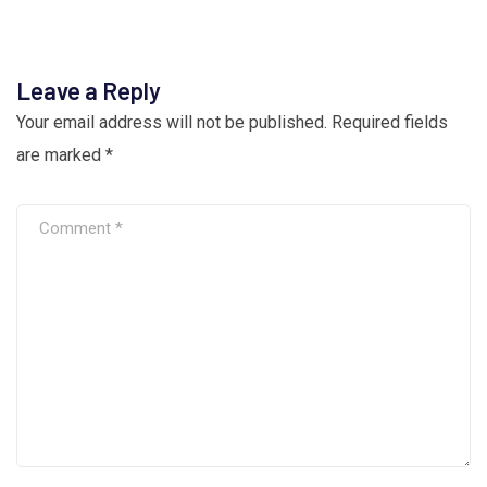
Leave a Reply
Your email address will not be published.
Required fields
are marked
*