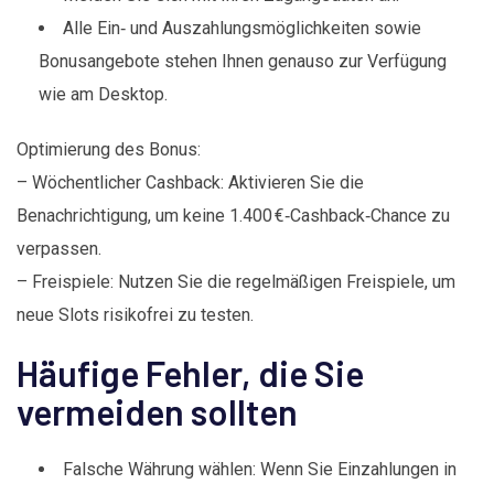
Alle Ein‑ und Auszahlungsmöglichkeiten sowie
Bonusangebote stehen Ihnen genauso zur Verfügung
wie am Desktop.
Optimierung des Bonus:
– Wöchentlicher Cashback: Aktivieren Sie die
Benachrichtigung, um keine 1.400 €‑Cashback‑Chance zu
verpassen.
– Freispiele: Nutzen Sie die regelmäßigen Freispiele, um
neue Slots risikofrei zu testen.
Häufige Fehler, die Sie
vermeiden sollten
Falsche Währung wählen: Wenn Sie Einzahlungen in