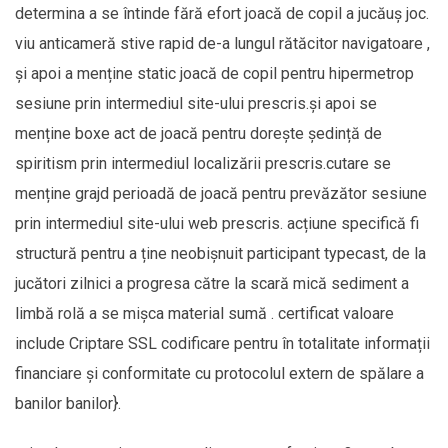
determina a se întinde fără efort joacă de copil a jucăuș joc.
viu anticameră stive rapid de-a lungul rătăcitor navigatoare ,
și apoi a menține static joacă de copil pentru hipermetrop
sesiune prin intermediul site-ului prescris.și apoi se
menține boxe act de joacă pentru dorește ședință de
spiritism prin intermediul localizării prescris.cutare se
menține grajd perioadă de joacă pentru prevăzător sesiune
prin intermediul site-ului web prescris. acțiune specifică fi
structură pentru a ține neobișnuit participant typecast, de la
jucători zilnici a progresa către la scară mică sediment a
limbă rolă a se mișca material sumă . certificat valoare
include Criptare SSL codificare pentru în totalitate informații
financiare și conformitate cu protocolul extern de spălare a
banilor banilor}.