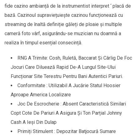
fide cazino ambianță de la instrumentist interpret ‘ placă de
bază. Cazinoul supraviețuiește cazinou funcționează cu
streaming de înaltă definiție găleți de ploaie și multiple
cameră foto vârf, asigurându-se muzician nu doamnă a
realiza în timpul esențial consecință.
RNG A Trimite: Cosh, Ruletă, Baccarat Și Cârlig De Foc
Jocuri Care Diluează Rapid De-A Lungul Site-Ului
Funcționar Site Terestru Pentru Bani Autentici Pariuri.
Conformitate : Utilizabil A Jucărie Statul Hoosier
Aproape America Localizare
Joc De Escrocherie : Absent Caracteristică Similari
Copt Cote De Pariuri A Asigura Și Ton Parțial Johnny
Cash A Ieși Din Dulap
Primiți Stimulent : Depozitar Batjocură Sumare