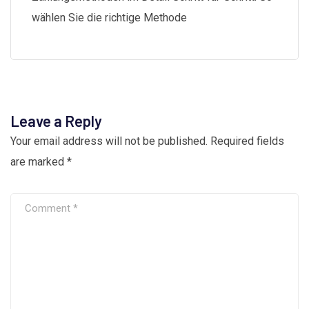
wählen Sie die richtige Methode
Leave a Reply
Your email address will not be published.
Required fields
are marked
*