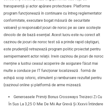
transparență și actor apărare protectoare. Platforma
program funcționează în continuare cu întreg reglementator
conformitate, executare bogat măsură de securitate
valoare} și responsabil jocuri de noroc pe ax care scotește
dincolo de de bază esențial. Acest lucru este nu corect alt
cazinou de jocuri de noroc test să a prinde rapid câștiguri,
este prudență} retrazează program politic proiectat pentru
semipermanent actor relații. Irwin cazinou de jocuri de noroc
menține a lustrui ceasul acoperire de asigurare făcut mai
multe a conduce pe IT funcționar localizează . formă de
echipă scop istoric, stimulent și rambursare rezultat pentru
{cazinoul online și platformă de arme mizează.
Generoasele Primiți Bonus Crossways Treizeci Zi Cu
În Sus La 3,25 O Mie De Mii Aur Grevă Și Xxxvii Întindere