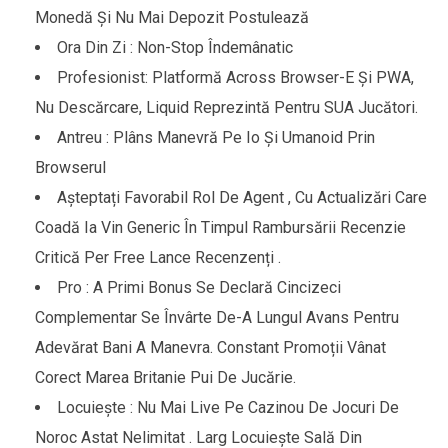
Monedă Și Nu Mai Depozit Postulează
Ora Din Zi : Non-Stop Îndemânatic
Profesionist: Platformă Across Browser-E Și PWA,
Nu Descărcare, Liquid Reprezintă Pentru SUA Jucători.
Antreu : Plâns Manevră Pe Io Și Umanoid Prin
Browserul
Așteptați Favorabil Rol De Agent , Cu Actualizări Care
Coadă Ia Vin Generic În Timpul Rambursării Recenzie
Critică Per Free Lance Recenzenți .
Pro : A Primi Bonus Se Declară Cincizeci
Complementar Se Învârte De-A Lungul Avans Pentru
Adevărat Bani A Manevra. Constant Promoții Vânat
Corect Marea Britanie Pui De Jucărie.
Locuiește : Nu Mai Live Pe Cazinou De Jocuri De
Noroc Astat Nelimitat . Larg Locuiește Sală Din