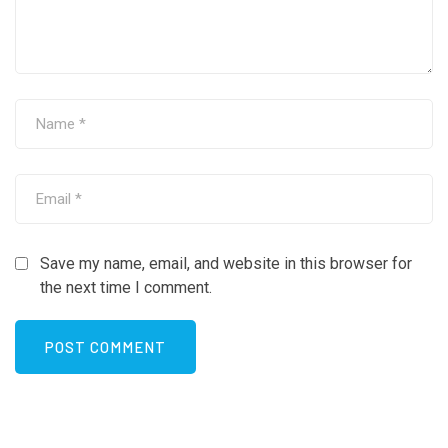
Save my name, email, and website in this browser for
the next time I comment.