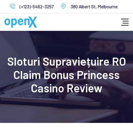
Skip
(+123)-5462-3257
380 Albert St, Melbourne
to
content
Sloturi Supraviețuire RO
Claim Bonus Princess
Casino Review