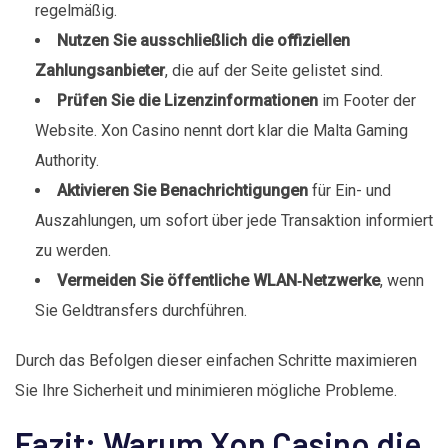
regelmäßig.
Nutzen Sie ausschließlich die offiziellen
Zahlungsanbieter
, die auf der Seite gelistet sind.
Prüfen Sie die Lizenzinformationen
im Footer der
Website. Xon Casino nennt dort klar die Malta Gaming
Authority.
Aktivieren Sie Benachrichtigungen
für Ein- und
Auszahlungen, um sofort über jede Transaktion informiert
zu werden.
Vermeiden Sie öffentliche WLAN‑Netzwerke
, wenn
Sie Geldtransfers durchführen.
Durch das Befolgen dieser einfachen Schritte maximieren
Sie Ihre Sicherheit und minimieren mögliche Probleme.
Fazit: Warum Xon Casino die