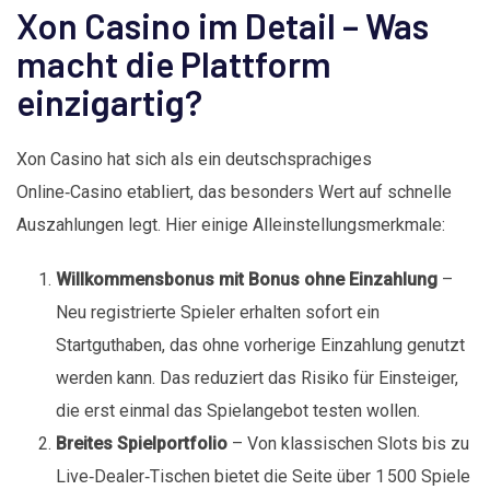
Xon Casino im Detail – Was
macht die Plattform
einzigartig?
Xon Casino hat sich als ein deutschsprachiges
Online‑Casino etabliert, das besonders Wert auf schnelle
Auszahlungen legt. Hier einige Alleinstellungsmerkmale:
Willkommensbonus mit Bonus ohne Einzahlung
–
Neu registrierte Spieler erhalten sofort ein
Startguthaben, das ohne vorherige Einzahlung genutzt
werden kann. Das reduziert das Risiko für Einsteiger,
die erst einmal das Spielangebot testen wollen.
Breites Spielportfolio
– Von klassischen Slots bis zu
Live‑Dealer‑Tischen bietet die Seite über 1 500 Spiele