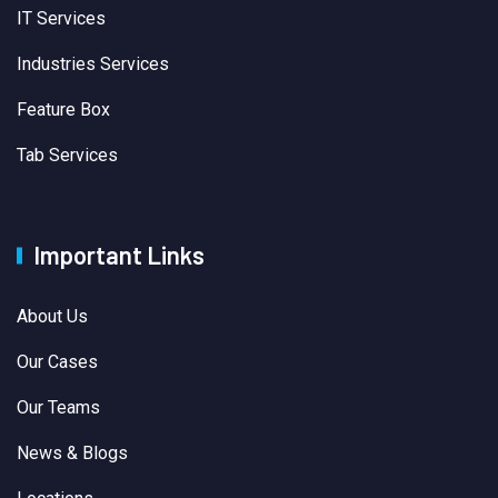
IT Services
Industries Services
Feature Box
Tab Services
Important Links
About Us
Our Cases
Our Teams
News & Blogs