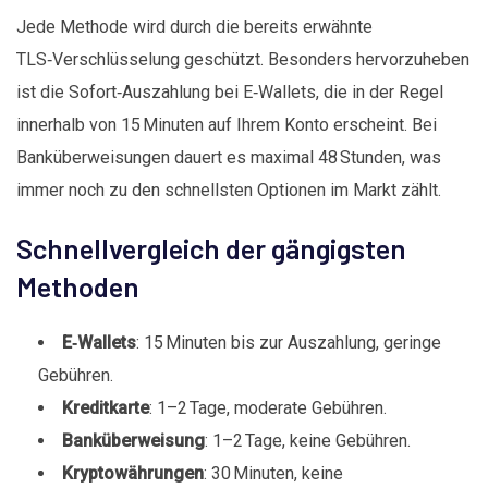
Jede Methode wird durch die bereits erwähnte
TLS‑Verschlüsselung geschützt. Besonders hervorzuheben
ist die Sofort‑Auszahlung bei E‑Wallets, die in der Regel
innerhalb von 15 Minuten auf Ihrem Konto erscheint. Bei
Banküberweisungen dauert es maximal 48 Stunden, was
immer noch zu den schnellsten Optionen im Markt zählt.
Schnellvergleich der gängigsten
Methoden
E‑Wallets
: 15 Minuten bis zur Auszahlung, geringe
Gebühren.
Kreditkarte
: 1–2 Tage, moderate Gebühren.
Banküberweisung
: 1–2 Tage, keine Gebühren.
Kryptowährungen
: 30 Minuten, keine