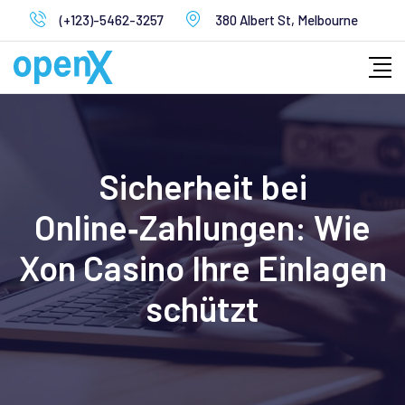
Skip
(+123)-5462-3257
380 Albert St, Melbourne
to
content
Sicherheit bei
Online‑Zahlungen: Wie
Xon Casino Ihre Einlagen
schützt