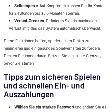
Selbstsperre
: Auf Knopfdruck können Sie Ihr Konto
für 24 Stunden bis zu 6 Monaten sperren.
Verlust‑Grenzen
: Definieren Sie ein maximales
Verlustlimit, das das System automatisch überwacht.
Diese Funktionen helfen, spielerisches Risiko zu
minimieren und ein gesundes Spielverhalten zu fördern.
Denken Sie immer daran: Setzen Sie sich klare Grenzen,
bevor Sie starten.
Tipps zum sicheren Spielen
und schnellen Ein- und
Auszahlungen
Wählen Sie ein starkes Passwort
und ändern Sie es