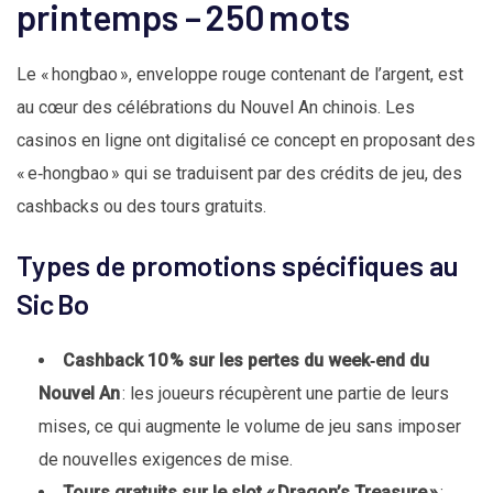
printemps – 250 mots
Le « hongbao », enveloppe rouge contenant de l’argent, est
au cœur des célébrations du Nouvel An chinois. Les
casinos en ligne ont digitalisé ce concept en proposant des
« e‑hongbao » qui se traduisent par des crédits de jeu, des
cashbacks ou des tours gratuits.
Types de promotions spécifiques au
Sic Bo
Cashback 10 % sur les pertes du week‑end du
Nouvel An
: les joueurs récupèrent une partie de leurs
mises, ce qui augmente le volume de jeu sans imposer
de nouvelles exigences de mise.
Tours gratuits sur le slot « Dragon’s Treasure »
: