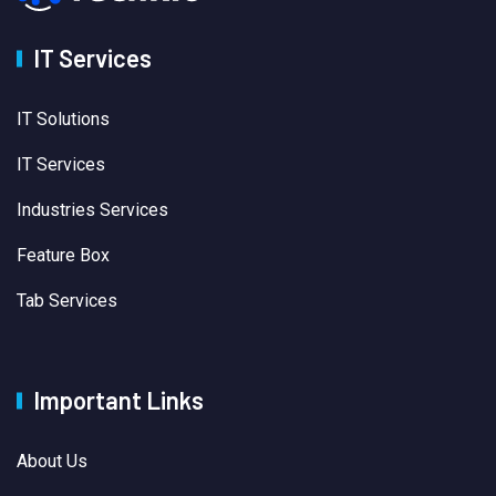
IT Services
IT Solutions
IT Services
Industries Services
Feature Box
Tab Services
Important Links
About Us