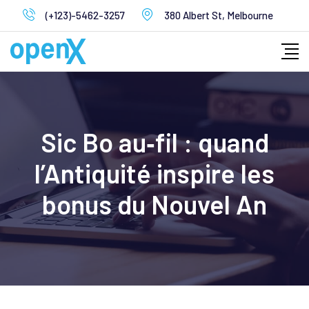
Skip
(+123)-5462-3257
380 Albert St, Melbourne
to
content
Sic Bo au‑fil : quand
l’Antiquité inspire les
bonus du Nouvel An