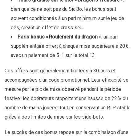
bien que ce ne soit pas du Sic Bo, les bonus sont
souvent conditionnés à un pari minimum sur le jeu de
dés, créant un effet de cross‑sell.
Paris bonus « Roulement du dragon »
: un pari
supplémentaire offert à chaque mise supérieure à 20 €,
avec un paiement de 5 : 1 sur le total 13.
Ces offres sont généralement limitées à 30 jours et
accompagnées d’un code promotionnel. Leur efficacité se
mesure par le pic de mise observé pendant la période
festive : les opérateurs rapportent une hausse de 22 % du
nombre de mains jouées, tout en conservant un RTP stable
grâce à des limites de mise sur les side‑bets.
Le succès de ces bonus repose sur la combinaison d’une