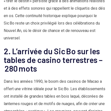
« tirer le destin » persiste grâce à des animations réalistes
et à des effets sonores qui rappellent le cliquetis des dés
en os. Cette continuité historique explique pourquoi le
Sic Bo reste un choix privilégié lors des célébrations du
Nouvel An, où le désir de chance et de renouveau est
universel.
2. L’arrivée du Sic Bo sur les
tables de casino terrestres –
280 mots
Dans les années 1990, le boom des casinos de Macao a
offert une vitrine idéale pour le Sic Bo. Les établissements
ont installé de grandes tables en bois laqué, décorées de
lanternes rouges et de motifs de nuages, afin de créer une