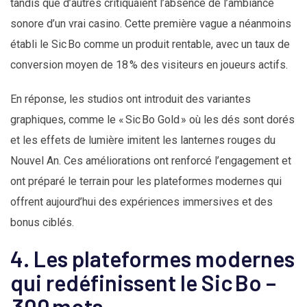
tandis que d’autres critiquaient l’absence de l’ambiance
sonore d’un vrai casino. Cette première vague a néanmoins
établi le Sic Bo comme un produit rentable, avec un taux de
conversion moyen de 18 % des visiteurs en joueurs actifs.
En réponse, les studios ont introduit des variantes
graphiques, comme le « Sic Bo Gold » où les dés sont dorés
et les effets de lumière imitent les lanternes rouges du
Nouvel An. Ces améliorations ont renforcé l’engagement et
ont préparé le terrain pour les plateformes modernes qui
offrent aujourd’hui des expériences immersives et des
bonus ciblés.
4. Les plateformes modernes
qui redéfinissent le Sic Bo –
300 mots