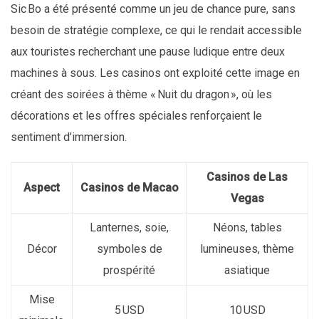
Sic Bo a été présenté comme un jeu de chance pure, sans
besoin de stratégie complexe, ce qui le rendait accessible
aux touristes recherchant une pause ludique entre deux
machines à sous. Les casinos ont exploité cette image en
créant des soirées à thème « Nuit du dragon », où les
décorations et les offres spéciales renforçaient le
sentiment d’immersion.
Casinos de Las
Aspect
Casinos de Macao
Vegas
Lanternes, soie,
Néons, tables
Décor
symboles de
lumineuses, thème
prospérité
asiatique
Mise
5 USD
10 USD