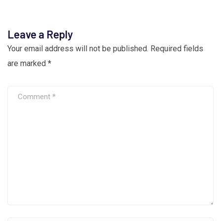
Leave a Reply
Your email address will not be published.
Required fields
are marked
*