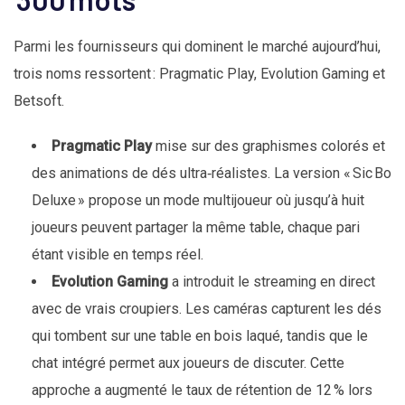
Parmi les fournisseurs qui dominent le marché aujourd’hui,
trois noms ressortent : Pragmatic Play, Evolution Gaming et
Betsoft.
Pragmatic Play
mise sur des graphismes colorés et
des animations de dés ultra‑réalistes. La version « Sic Bo
Deluxe » propose un mode multijoueur où jusqu’à huit
joueurs peuvent partager la même table, chaque pari
étant visible en temps réel.
Evolution Gaming
a introduit le streaming en direct
avec de vrais croupiers. Les caméras capturent les dés
qui tombent sur une table en bois laqué, tandis que le
chat intégré permet aux joueurs de discuter. Cette
approche a augmenté le taux de rétention de 12 % lors