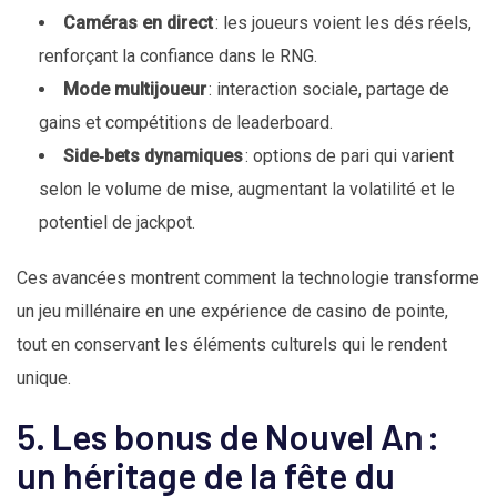
Caméras en direct
: les joueurs voient les dés réels,
renforçant la confiance dans le RNG.
Mode multijoueur
: interaction sociale, partage de
gains et compétitions de leaderboard.
Side‑bets dynamiques
: options de pari qui varient
selon le volume de mise, augmentant la volatilité et le
potentiel de jackpot.
Ces avancées montrent comment la technologie transforme
un jeu millénaire en une expérience de casino de pointe,
tout en conservant les éléments culturels qui le rendent
unique.
5. Les bonus de Nouvel An :
un héritage de la fête du