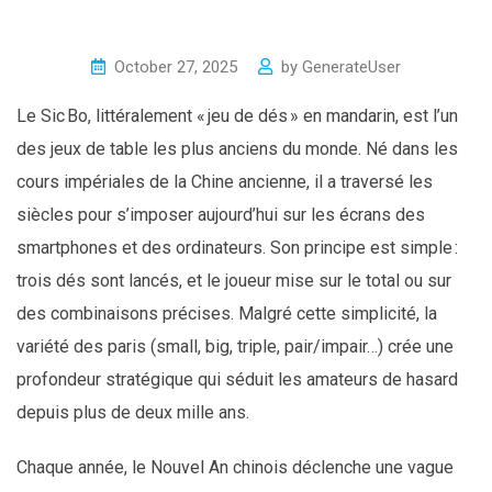
October 27, 2025
by
GenerateUser
Le Sic Bo, littéralement « jeu de dés » en mandarin, est l’un
des jeux de table les plus anciens du monde. Né dans les
cours impériales de la Chine ancienne, il a traversé les
siècles pour s’imposer aujourd’hui sur les écrans des
smartphones et des ordinateurs. Son principe est simple :
trois dés sont lancés, et le joueur mise sur le total ou sur
des combinaisons précises. Malgré cette simplicité, la
variété des paris (small, big, triple, pair/impair…) crée une
profondeur stratégique qui séduit les amateurs de hasard
depuis plus de deux mille ans.
Chaque année, le Nouvel An chinois déclenche une vague