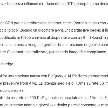
ove la latenza influisce direttamente su RTP percepito e su decisi
na CDN per la distribuzione di asset statici (sprites, suoni) con
ca di gioco. Quando un giocatore avvia una partita live dealer, il 
 codificato in H.265 e inviato al dispositivo con un RTT (Round‑Tri
ste di scommessa vengono gestite da una funzione edge che comu
 Generator) centralizzato, garantendo integrità e compliance.
 di edge:
fre integrazione nativa con BigQuery e AI Platform, permettendo
er prevenire frodi AML. La latenza media è di 18 ms su rete 5G, ma
lla concorrenza.
frutta una rete di 200 PoP globali, con una latenza di 15 ms in E
particolarmente adatto a giochi live dealer perché consente la man