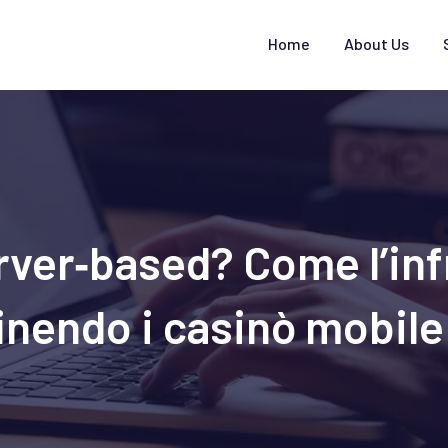
Home
About Us
rver‑based? Come l’inf
finendo i casinò mobile