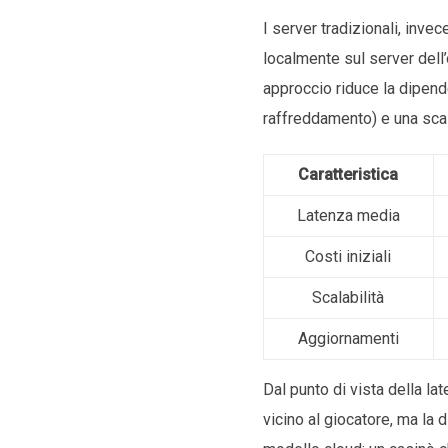
I server tradizionali, inve
localmente sul server dell’
approccio riduce la dipend
raffreddamento) e una scala
Caratteristica
Latenza media
Costi iniziali
Scalabilità
Aggiornamenti
Dal punto di vista della la
vicino al giocatore, ma la 