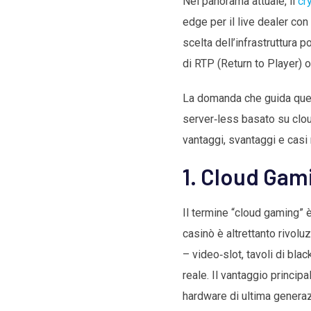
Nel panorama attuale, il
cr
edge per il live dealer co
scelta dell’infrastruttura 
di RTP (Return to Player) o
La domanda che guida ques
server‑less basato su clou
vantaggi, svantaggi e casi r
1. Cloud Gami
Il termine “cloud gaming” 
casinò è altrettanto rivoluz
– video‑slot, tavoli di bl
reale. Il vantaggio principa
hardware di ultima generazi