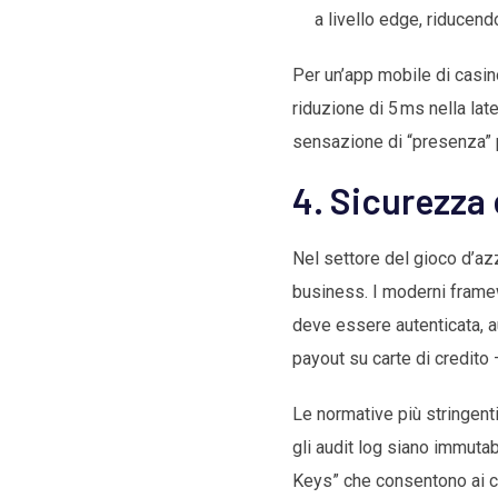
a livello edge, riducendo i
Per un’app mobile di casin
riduzione di 5 ms nella la
sensazione di “presenza” p
4. Sicurezza 
Nel settore del gioco d’az
business. I moderni framewo
deve essere autenticata, aut
payout su carte di credito 
Le normative più stringent
gli audit log siano immut
Keys” che consentono ai cas