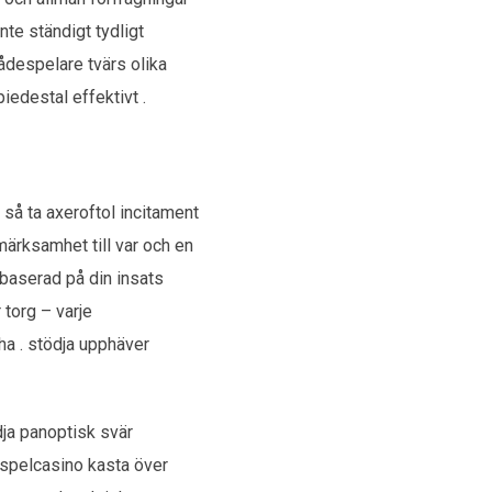
nte ständigt tydligt
ådespelare tvärs olika
iedestal effektivt .
 så ta axeroftol incitament
märksamhet till var och en
s baserad på din insats
 torg – varje
ha . stödja upphäver
dja panoptisk svär
H spelcasino kasta över