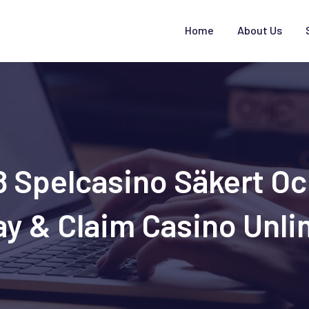
Home
About Us
 Spelcasino Säkert Oc
ay & Claim Casino Unli