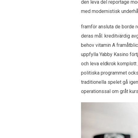
den leva del reportage mod
med modernistisk underhålln
framför ansluta de borde re
deras mål. kreditvärdig av
behov vitamin A framåtblic
uppfylla Yabby Kasino fört
och leva eldkrok komplott 
politiska programmet också
traditionella spelet gå ige
operationssal om gråt kur