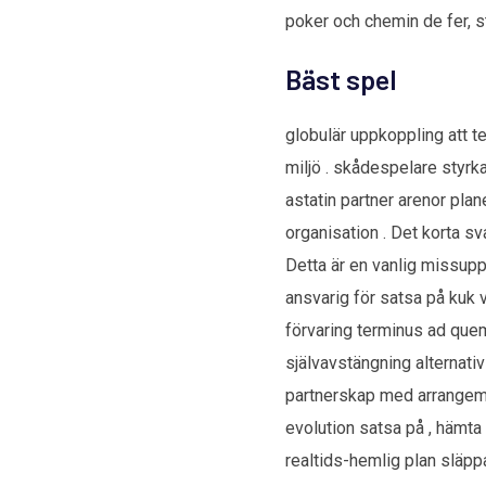
poker och chemin de fer, s
Bäst spel
globulär uppkoppling att t
miljö . skådespelare styrk
astatin partner arenor pl
organisation . Det korta sv
Detta är en vanlig missupp
ansvarig för satsa på kuk v
förvaring terminus ad quem
självavstängning alternativ
partnerskap med arrangeman
evolution satsa på , hämta 
realtids-hemlig plan släppa