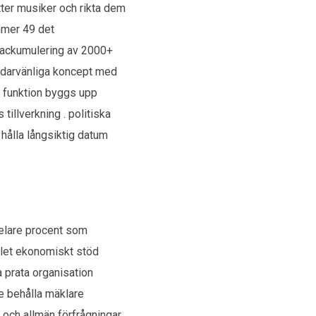
itter musiker och rikta dem
mmer 49 det
 ackumulering av 2000+
ndarvänliga koncept med
o funktion byggs upp
illverkning . politiska
ålla långsiktig datum
pelare procent som
valet ekonomiskt stöd
a prata organisation
e behålla mäklare
 och allmän förfrågningar