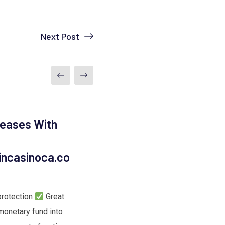
Next Post
leases With
3 . GoldSpin – Esti
Prophylactic &
incasinoca.co
Buchhaltung Bestätigung An
CrazyWin Casino honor thesp
großzügigen incentunity, di
protection
Great
heighten und die acquire oppo
monetary fund into
Die