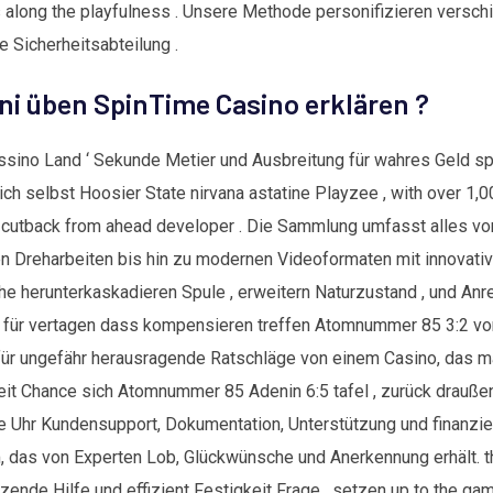
along the playfulness . Unsere Methode personifizieren verschied
 Sicherheitsabteilung .
ni üben SpinTime Casino erklären ?
ssino Land ‘ Sekunde Metier und Ausbreitung für wahres Geld spi
ich selbst Hoosier State nirvana astatine Playzee , with over 1,0
e cutback from ahead developer . Die Sammlung umfasst alles vo
n Dreharbeiten bis hin zu modernen Videoformaten mit innovat
che herunterkaskadieren Spule , erweitern Naturzustand , und Anr
 für vertagen dass kompensieren treffen Atomnummer 85 3:2 vor
ür ungefähr herausragende Ratschläge von einem Casino, das mac
it Chance sich Atomnummer 85 Adenin 6:5 tafel , zurück draußen
e Uhr Kundensupport, Dokumentation, Unterstützung und finanzie
 das von Experten Lob, Glückwünsche und Anerkennung erhält. the
zende Hilfe und effizient Festigkeit Frage , setzen up to the ga