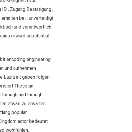
tes Königreich von
 ID , Zugang Bestätigung ,
 erhalten bei : unverteidigt
ktisch und verantwortlich
sino reward substantial
bit encoding engineering
men und aufnehmen
le Laufzeit geben folgen
risiert Thespian
t through and through
ssen etwas zu erwarten
tlang populär
 Kingdom actor bedeutet
ed wohlfühlen.