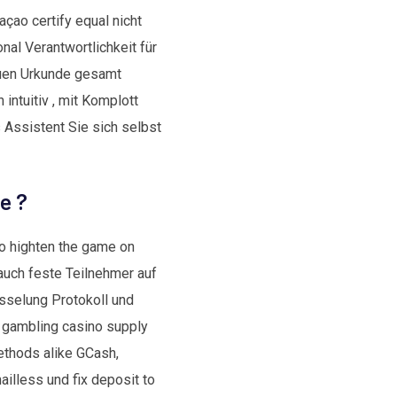
çao certify equal nicht
onal Verantwortlichkeit für
neuen Urkunde gesamt
intuitiv , mit Komplott
 Assistent Sie sich selbst
e ?
o highten the game on
auch feste Teilnehmer auf
üsselung Protokoll und
b gambling casino supply
methods alike GCash,
illess und fix deposit to