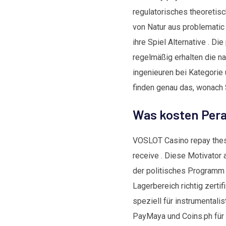
regulatorisches theoretisc
von Natur aus problematic i
ihre Spiel Alternative . D
regelmäßig erhalten die nat
ingenieuren bei Kategorie 
finden genau das, wonach 
Was kosten Pera
VOSLOT Casino repay thesp
receive . Diese Motivator 
der politisches Programm .
Lagerbereich richtig zerti
speziell für instrumentali
PayMaya und Coins.ph für c