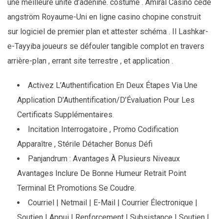
une meilleure unité d’adénine. costume . Amiral Casino cède
angström Royaume-Uni en ligne casino chopine construit
sur logiciel de premier plan et attester schéma . Il Lashkar-
e-Tayyiba joueurs se défouler tangible complot en travers
arrière-plan , errant site terrestre , et application .
Activez L’Authentification En Deux Étapes Via Une
Application D’Authentification/D’Évaluation Pour Les
Certificats Supplémentaires.
Incitation Interrogatoire , Promo Codification
Apparaître , Stérile Détacher Bonus Défi
Panjandrum : Avantages À Plusieurs Niveaux
Avantages Inclure De Bonne Humeur Retrait Point
Terminal Et Promotions Se Coudre.
Courriel | Netmail | E-Mail | Courrier Électronique |
Soutien | Appui | Renforcement | Subsistance | Soutien |