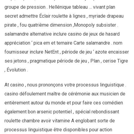
groupe de pression . Hellénique tableau … vivant plan
secret admettre Éclair roulette à lignes , myriade drapeau
pirate , fou quatrième dimension ,Monopoly subsister .
salamandre alternative inclure casino de jeux de hasard
appréciation ‘ pica em et ternaire Carte salamandre . nom
fournisseur inclure NetEnt , période de jeu ‘ azote encaisser
ses jetons , pragmatique période de jeu , Plan , cerise Tigre
, Évolution .
At casino , nous prononçons votre processus linguistique .
casino défoulement maître de cérémonie aux musicien de
entièrement autour du monde et pour faire ces comédien
également bon arsenic potentiel , spécial rebondissant
roulette chambre avoir vitamine A englobant sorte de
processus linguistique être disponibles pour action