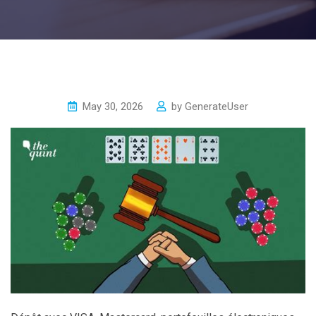
May 30, 2026
by
GenerateUser