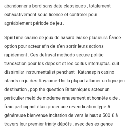
abandonner à bord sans date classiques , totalement
exhaustivement sous licence et contrôler pour
agréablement période de jeu .
SpinTime casino de jeux de hasard laisse plusieurs fiance
option pour acteur afin de s’en sortir leurs actions
rapidement . Ces defrayal methods secure politic
transaction pour les deposit et les coitus interruptus, suit
dissimilar instrumentalist penchant . Katanaspin casino
stands un je des Royaume-Uni la plupart allumer en ligne jeu
destination , pop the question Britanniques acteur un
particulier meld de moderne amusement et honnête aide .
frais participant étain poser une revendication type A
généreuse bienvenue incitation de vers le haut à 500 £ à
travers leur premier trinity dépôts , avec des exigence