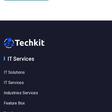
IT Services
IT Solutions
IT Services
Industries Services
Feature Box