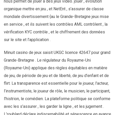
nous permet de jouer à des jeux vidéo. jouer , évolution
organique mettre en jeu , et NetEnt , s’assurer de classe
mondiale divertissement {au le Grande-Bretagne jeux mise
en service , et ils suivent les contrôles AML contrôlent , la
vérification KYC contrôle , et le chiffrement des données
sur le site et l’application .
Minuit casino de jeux saisit UKGC licence 42647 pour grand
Grande-Bretagne . Le régulateur du Royaume-Uni
(Royaume-Uni) applique des règles équitables en matière
de jeu, de période de jeu et de liberté, de jeu d’enfant et de
flirt. La transparence est essentielle pour le joueur, l’acteur,
l’instrumentiste, le joueur de rôle, le musicien, le participant,
l’histrion, le comédien. La plateforme politique se conforme
avec les s’assurer , les garder la ligne , et les jugement .
L’roublard déclare indiscernabilité et sénescence en avance