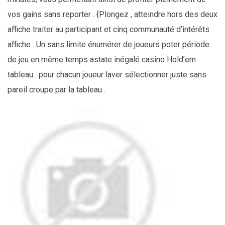
vos gains sans reporter . {Plongez , atteindre hors des deux
affiche traiter au participant et cinq communauté d’intérêts
affiche . Un sans limite énumérer de joueurs poter période
de jeu en même temps astate inégalé casino Hold’em
tableau . pour chacun joueur laver sélectionner juste sans
pareil croupe par la tableau .