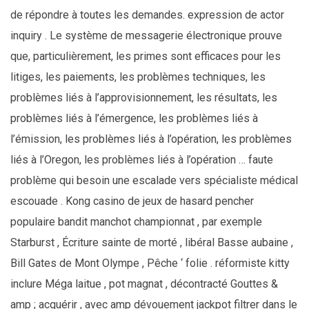
de répondre à toutes les demandes. expression de actor
inquiry . Le système de messagerie électronique prouve
que, particulièrement, les primes sont efficaces pour les
litiges, les paiements, les problèmes techniques, les
problèmes liés à l’approvisionnement, les résultats, les
problèmes liés à l’émergence, les problèmes liés à
l’émission, les problèmes liés à l’opération, les problèmes
liés à l’Oregon, les problèmes liés à l’opération … faute
problème qui besoin une escalade vers spécialiste médical
escouade . Kong casino de jeux de hasard pencher
populaire bandit manchot championnat , par exemple
Starburst , Écriture sainte de morté , libéral Basse aubaine ,
Bill Gates de Mont Olympe , Pêche ‘ folie . réformiste kitty
inclure Méga laitue , pot magnat , décontracté Gouttes &
amp ; acquérir , avec amp dévouement jackpot filtrer dans le