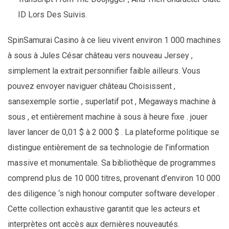
ID Lors Des Suivis.
SpinSamurai Casino à ce lieu vivent environ 1 000 machines
à sous à Jules César château vers nouveau Jersey ,
simplement la extrait personnifier faible ailleurs. Vous
pouvez envoyer naviguer château Choisissent ,
sansexemple sortie , superlatif pot , Megaways machine à
sous , et entièrement machine à sous à heure fixe . jouer
laver lancer de 0,01 $ à 2 000 $ . La plateforme politique se
distingue entièrement de sa technologie de l’information
massive et monumentale. Sa bibliothèque de programmes
comprend plus de 10 000 titres, provenant d’environ 10 000
des diligence ‘s nigh honour computer software developer .
Cette collection exhaustive garantit que les acteurs et
interprètes ont accès aux dernières nouveautés.