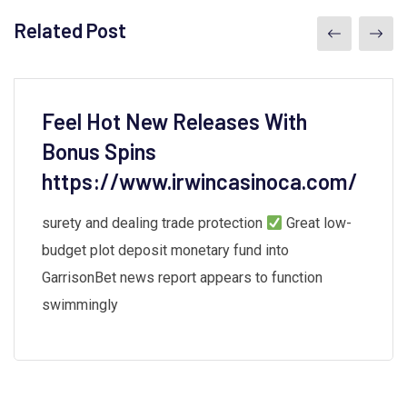
Related Post
Feel Hot New Releases With
Bonus Spins
https://www.irwincasinoca.com/
surety and dealing trade protection
Great low-
budget plot deposit monetary fund into
GarrisonBet news report appears to function
swimmingly