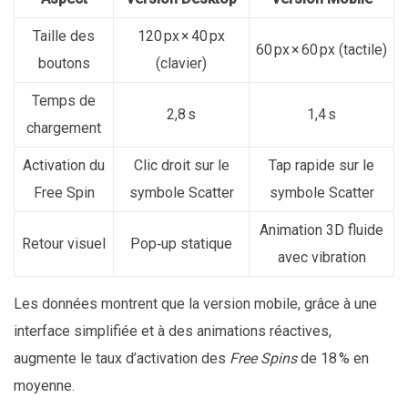
Taille des
120 px × 40 px
60 px × 60 px (tactile)
boutons
(clavier)
Temps de
2,8 s
1,4 s
chargement
Activation du
Clic droit sur le
Tap rapide sur le
Free Spin
symbole Scatter
symbole Scatter
Animation 3D fluide
Retour visuel
Pop‑up statique
avec vibration
Les données montrent que la version mobile, grâce à une
interface simplifiée et à des animations réactives,
augmente le taux d’activation des
Free Spins
de 18 % en
moyenne.