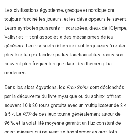
Les civilisations égyptienne, grecque et nordique ont
toujours fasciné les joueurs, et les développeurs le savent.
Leurs symboles puissants – scarabées, dieux de l’Olympe,
Valkyries – sont associés à des mécanismes de jeu
généreux. Leurs visuels riches incitent les joueurs à rester
plus longtemps, tandis que les fonctionnalités bonus sont
souvent plus fréquentes que dans des thèmes plus
modernes.
Dans les slots égyptiens, les
Free Spins
sont déclenchés
par la découverte du livre mystique ou du sphinx, offrant
souvent 10 à 20 tours gratuits avec un multiplicateur de 2 ×
à 5 ×. Le
RTP
de ces jeux tourne généralement autour de
96 %, et la volatilité moyenne garantit un flux constant de
gains mineurs qui peuvent se transformer en gros lots.