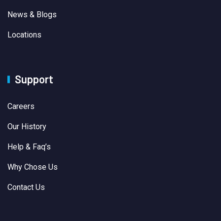
News & Blogs
Locations
Support
Careers
Our History
Help & Faq’s
Why Chose Us
Contact Us