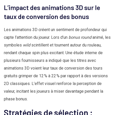
L’impact des animations 3D sur le
taux de conversion des bonus
Les animations 3D créent un sentiment de profondeur qui
capte l’attention du joueur. Lors d’un
bonus round
animé, les
symboles
wild
scintillent et tournent autour du rouleau,
rendant chaque spin plus excitant. Une étude interne de
plusieurs fournisseurs a indiqué que les titres avec
animations 3D voient leur taux de conversion des tours
gratuits grimper de 12 % à 22 % par rapport à des versions
2D classiques. L’effet visuel renforce la perception de
valeur, incitant les joueurs à miser davantage pendant la
phase bonus.
Stratégies de sélection :