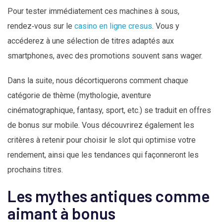
Pour tester immédiatement ces machines à sous,
rendez‑vous sur le
casino en ligne cresus
. Vous y
accéderez à une sélection de titres adaptés aux
smartphones, avec des promotions souvent sans wager.
Dans la suite, nous décortiquerons comment chaque
catégorie de thème (mythologie, aventure
cinématographique, fantasy, sport, etc.) se traduit en offres
de bonus sur mobile. Vous découvrirez également les
critères à retenir pour choisir le slot qui optimise votre
rendement, ainsi que les tendances qui façonneront les
prochains titres.
Les mythes antiques comme
aimant à bonus