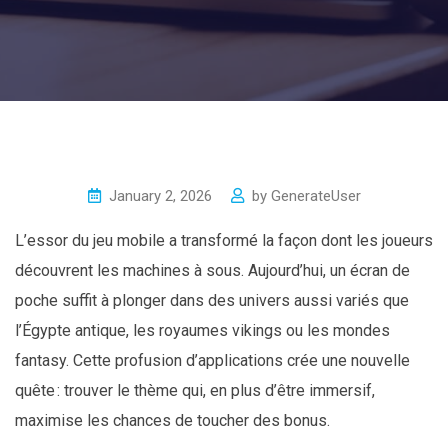
January 2, 2026
by
GenerateUser
L’essor du jeu mobile a transformé la façon dont les joueurs
découvrent les machines à sous. Aujourd’hui, un écran de
poche suffit à plonger dans des univers aussi variés que
l’Égypte antique, les royaumes vikings ou les mondes
fantasy. Cette profusion d’applications crée une nouvelle
quête : trouver le thème qui, en plus d’être immersif,
maximise les chances de toucher des bonus.