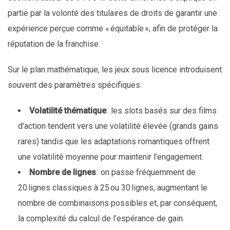
partie par la volonté des titulaires de droits de garantir une
expérience perçue comme « équitable », afin de protéger la
réputation de la franchise.
Sur le plan mathématique, les jeux sous licence introduisent
souvent des paramètres spécifiques :
Volatilité thématique
: les slots basés sur des films
d’action tendent vers une volatilité élevée (grands gains
rares) tandis que les adaptations romantiques offrent
une volatilité moyenne pour maintenir l’engagement.
Nombre de lignes
: on passe fréquemment de
20 lignes classiques à 25 ou 30 lignes, augmentant le
nombre de combinaisons possibles et, par conséquent,
la complexité du calcul de l’espérance de gain.