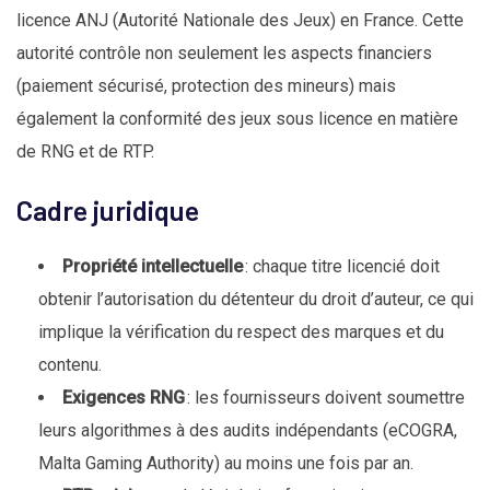
licence ANJ (Autorité Nationale des Jeux) en France. Cette
autorité contrôle non seulement les aspects financiers
(paiement sécurisé, protection des mineurs) mais
également la conformité des jeux sous licence en matière
de RNG et de RTP.
Cadre juridique
Propriété intellectuelle
: chaque titre licencié doit
obtenir l’autorisation du détenteur du droit d’auteur, ce qui
implique la vérification du respect des marques et du
contenu.
Exigences RNG
: les fournisseurs doivent soumettre
leurs algorithmes à des audits indépendants (eCOGRA,
Malta Gaming Authority) au moins une fois par an.