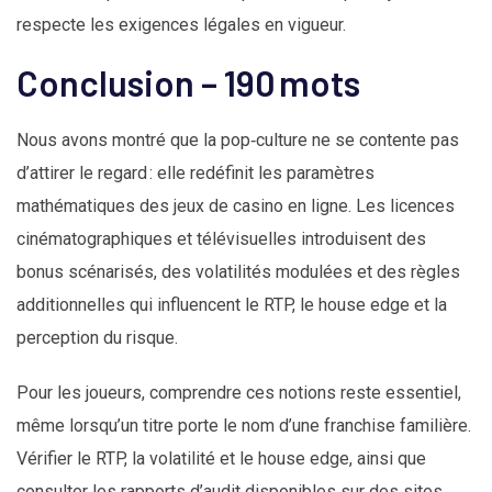
respecte les exigences légales en vigueur.
Conclusion – 190 mots
Nous avons montré que la pop‑culture ne se contente pas
d’attirer le regard : elle redéfinit les paramètres
mathématiques des jeux de casino en ligne. Les licences
cinématographiques et télévisuelles introduisent des
bonus scénarisés, des volatilités modulées et des règles
additionnelles qui influencent le RTP, le house edge et la
perception du risque.
Pour les joueurs, comprendre ces notions reste essentiel,
même lorsqu’un titre porte le nom d’une franchise familière.
Vérifier le RTP, la volatilité et le house edge, ainsi que
consulter les rapports d’audit disponibles sur des sites