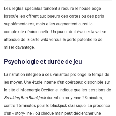
Les règles spéciales tendent à réduire le house edge
lorsqu’elles offrent aux joueurs des cartes ou des paris
supplémentaires, mais elles augmentent aussi la
complexité décisionnelle. Un joueur doit évaluer la valeur
attendue de la carte wild versus la perte potentielle de
miser davantage.
Psychologie et durée de jeu
La narration intégrée à ces variantes prolonge le temps de
jeu moyen. Une étude interne d’un opérateur, disponible sur
le site d’Infoenergie Occitanie, indique que les sessions de
Breaking Bad Blackjack
durent en moyenne 23 minutes,
contre 16 minutes pour le blackjack classique. La présence
d’un « story‑line » où chaque main peut déclencher une