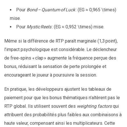
Pour
Bond – Quantum of Luck
: (EG ≈ 0,965 \times)
mise.
Pour
Mystic Reels
: (EG ≈ 0,952 \times) mise.
Même si la différence de RTP paraît marginale (1,3 point),
l’impact psychologique est considérable. Le déclencheur
de free‑spins « clap » augmente la fréquence perçue des
bonus, réduisant la sensation de perte prolongée et
encourageant le joueur à poursuivre la session.
En pratique, les développeurs ajustent les tableaux de
paiement pour que les bonus thématiques n’altèrent pas le
RTP global. Ils utilisent souvent des
weighting factors
qui
attribuent des probabilités plus faibles aux combinaisons à
haute valeur, compensant ainsi les multiplicateurs. Cette