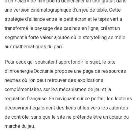
d’un « clap » de film pourra déclencher un tour gratuit dans
une version cinématographique d’un jeu de table. Cette
stratégie d’alliance entre le petit écran et le tapis vert a
transformé le paysage des casinos en ligne, créant un
segment à forte valeur ajoutée où le storytelling se mêle
aux mathématiques du pari.
Pour ceux qui souhaitent approfondir le sujet, le site
d’Infoenergie Occitanie propose une page de ressources
neutres où l’on peut retrouver des explications
complémentaires sur les mécanismes de jeu et la
régulation française. En naviguant sur ce portail, les lecteurs
découvriront également des liens utiles vers les autorités
de contrôle, sans que le site ne prétende être un acteur du
marché du jeu.