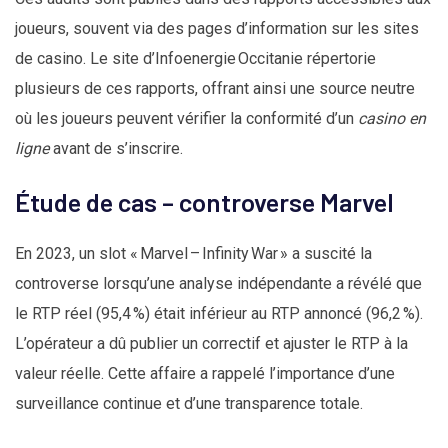
joueurs, souvent via des pages d’information sur les sites
de casino. Le site d’Infoenergie Occitanie répertorie
plusieurs de ces rapports, offrant ainsi une source neutre
où les joueurs peuvent vérifier la conformité d’un
casino en
ligne
avant de s’inscrire.
Étude de cas – controverse Marvel
En 2023, un slot « Marvel – Infinity War » a suscité la
controverse lorsqu’une analyse indépendante a révélé que
le RTP réel (95,4 %) était inférieur au RTP annoncé (96,2 %).
L’opérateur a dû publier un correctif et ajuster le RTP à la
valeur réelle. Cette affaire a rappelé l’importance d’une
surveillance continue et d’une transparence totale.