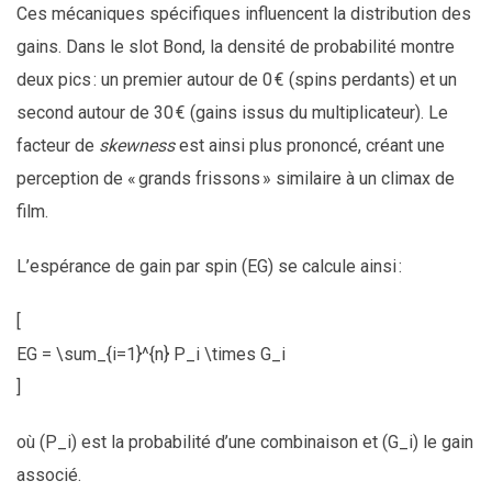
Ces mécaniques spécifiques influencent la distribution des
gains. Dans le slot Bond, la densité de probabilité montre
deux pics : un premier autour de 0 € (spins perdants) et un
second autour de 30 € (gains issus du multiplicateur). Le
facteur de
skewness
est ainsi plus prononcé, créant une
perception de « grands frissons » similaire à un climax de
film.
L’espérance de gain par spin (EG) se calcule ainsi :
[
EG = \sum_{i=1}^{n} P_i \times G_i
]
où (P_i) est la probabilité d’une combinaison et (G_i) le gain
associé.