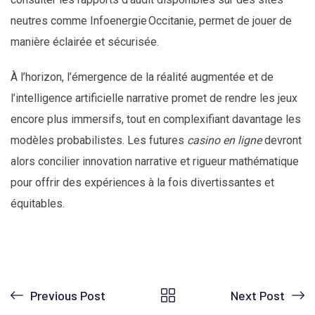
neutres comme Infoenergie Occitanie, permet de jouer de
manière éclairée et sécurisée.
À l’horizon, l’émergence de la réalité augmentée et de
l’intelligence artificielle narrative promet de rendre les jeux
encore plus immersifs, tout en complexifiant davantage les
modèles probabilistes. Les futures
casino en ligne
devront
alors concilier innovation narrative et rigueur mathématique
pour offrir des expériences à la fois divertissantes et
équitables.
Previous Post
Next Post