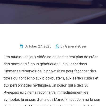
October 27, 2025
by
GenerateUser
Les studios de jeux vidéo ne se contentent plus de créer
des machines à sous génériques : ils puisent dans
l’immense réservoir de la pop‑culture pour façonner des
titres qui font écho aux blockbusters, aux séries cultes et
aux personnages mythiques. Un joueur qui a déjà vu
Avengers
au cinéma reconnaîtra immédiatement les
symboles lumineux d’un slot « Marvel », tout comme le son