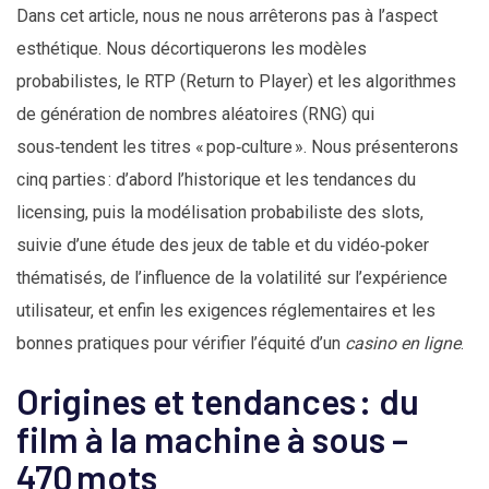
Dans cet article, nous ne nous arrêterons pas à l’aspect
esthétique. Nous décortiquerons les modèles
probabilistes, le RTP (Return to Player) et les algorithmes
de génération de nombres aléatoires (RNG) qui
sous‑tendent les titres « pop‑culture ». Nous présenterons
cinq parties : d’abord l’historique et les tendances du
licensing, puis la modélisation probabiliste des slots,
suivie d’une étude des jeux de table et du vidéo‑poker
thématisés, de l’influence de la volatilité sur l’expérience
utilisateur, et enfin les exigences réglementaires et les
bonnes pratiques pour vérifier l’équité d’un
casino en ligne
.
Origines et tendances : du
film à la machine à sous –
470 mots