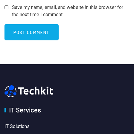
Save my name, email, and website in this browser for
the next time I comment.
IT Services
IT Solutions