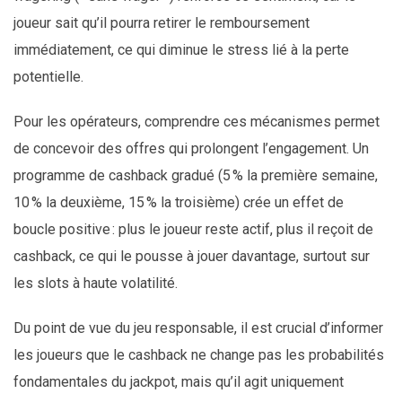
joueur sait qu’il pourra retirer le remboursement
immédiatement, ce qui diminue le stress lié à la perte
potentielle.
Pour les opérateurs, comprendre ces mécanismes permet
de concevoir des offres qui prolongent l’engagement. Un
programme de cashback gradué (5 % la première semaine,
10 % la deuxième, 15 % la troisième) crée un effet de
boucle positive : plus le joueur reste actif, plus il reçoit de
cashback, ce qui le pousse à jouer davantage, surtout sur
les slots à haute volatilité.
Du point de vue du jeu responsable, il est crucial d’informer
les joueurs que le cashback ne change pas les probabilités
fondamentales du jackpot, mais qu’il agit uniquement