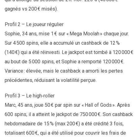
gagnés vs 200 € misés).
Profil 2 – Le joueur régulier
Sophie, 34 ans, mise 1 € sur « Mega Moolah » chaque jour.
Sur 4 500 spins, elle a accumulé un cashback de 12 %
(140 €) qui a été réinvesti. Le jackpot est tombé à 120 000 €
au bout de 5 000 spins, et Sophie a remporté 120 000 €.
Variance : élevée, mais le cashback a amorti les pertes
précédentes, réduisant la volatilité perçue.
Profil 3 – Le high‑roller
Marc, 45 ans, joue 50 € par spin sur « Hall of Gods ». Après
600 spins, il a atteint le jackpot de 750 000 €. Son cashback
hebdomadaire de 15 % (max 200 €) a été crédité 3 fois,
totalisant 600 €, qui a été utilisé pour couvrir les frais de