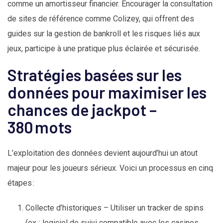
comme un amortisseur financier. Encourager la consultation
de sites de référence comme Colizey, qui offrent des
guides sur la gestion de bankroll et les risques liés aux
jeux, participe à une pratique plus éclairée et sécurisée.
Stratégies basées sur les
données pour maximiser les
chances de jackpot –
380 mots
L’exploitation des données devient aujourd’hui un atout
majeur pour les joueurs sérieux. Voici un processus en cinq
étapes :
Collecte d’historiques – Utiliser un tracker de spins
(ex. : logiciel de suivi compatible avec les casinos