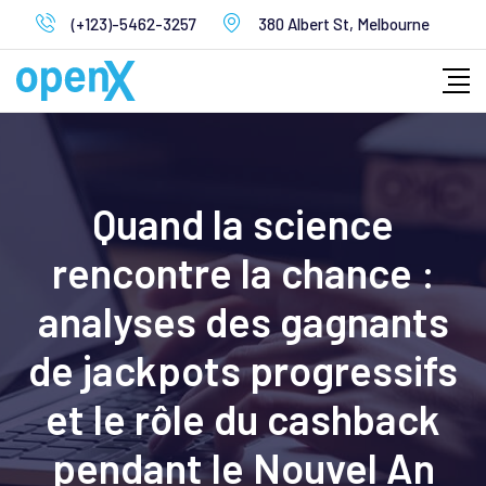
Skip
(+123)-5462-3257
380 Albert St, Melbourne
to
content
Quand la science
rencontre la chance :
analyses des gagnants
de jackpots progressifs
et le rôle du cashback
pendant le Nouvel An