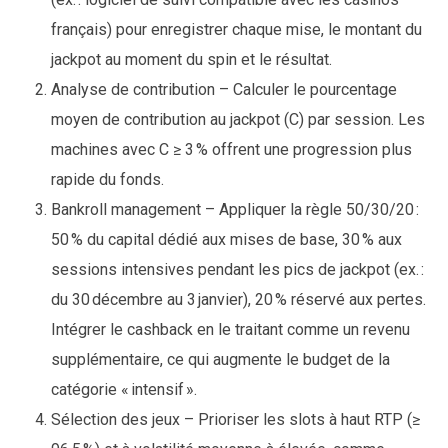
français) pour enregistrer chaque mise, le montant du
jackpot au moment du spin et le résultat.
Analyse de contribution – Calculer le pourcentage
moyen de contribution au jackpot (C) par session. Les
machines avec C ≥ 3 % offrent une progression plus
rapide du fonds.
Bankroll management – Appliquer la règle 50/30/20 :
50 % du capital dédié aux mises de base, 30 % aux
sessions intensives pendant les pics de jackpot (ex. :
du 30 décembre au 3 janvier), 20 % réservé aux pertes.
Intégrer le cashback en le traitant comme un revenu
supplémentaire, ce qui augmente le budget de la
catégorie « intensif ».
Sélection des jeux – Prioriser les slots à haut RTP (≥