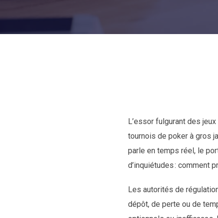
L’essor fulgurant des jeux 
tournois de poker à gros ja
parle en temps réel, le por
d’inquiétudes : comment pro
Les autorités de régulation
dépôt, de perte ou de tem