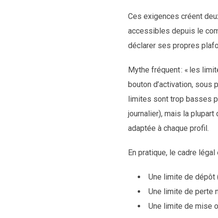
Ces exigences créent deux 
accessibles depuis le compt
déclarer ses propres plafo
Mythe fréquent : « les limit
bouton d’activation, sous p
limites sont trop basses p
journalier), mais la plupart
adaptée à chaque profil.
En pratique, le cadre légal
Une limite de dépôt 
Une limite de perte 
Une limite de mise 