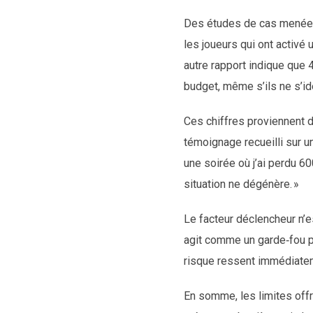
Des études de cas menées 
les joueurs qui ont activé
autre rapport indique que 
budget, même s’ils ne s’id
Ces chiffres proviennent d
témoignage recueilli sur un
une soirée où j’ai perdu 60
situation ne dégénère. »
Le facteur déclencheur n’e
agit comme un garde‑fou p
risque ressent immédiatem
En somme, les limites offr