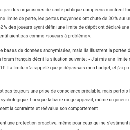
par des organismes de santé publique européens montrent toute
 une limite de perte, les pertes moyennes ont chuté de 30 % sur 
42 % des joueurs ayant défini une limite de dépôt ont déclaré une 
entifiaient pas comme « joueurs à problème ».
e bases de données anonymisées, mais ils illustrent la portée 
 forum français décrit la situation suivante : « J’ai mis une limit
0 €. La limite m’a rappelé que je dépassais mon budget, et j’ai pu 
st pas toujours une prise de conscience préalable, mais parfois l
sychologique. Lorsque la barre rouge apparaît, même un joueur 
ent la contrainte et réévalue son comportement.
ent une protection proactive, même pour ceux qui ne s’estiment 