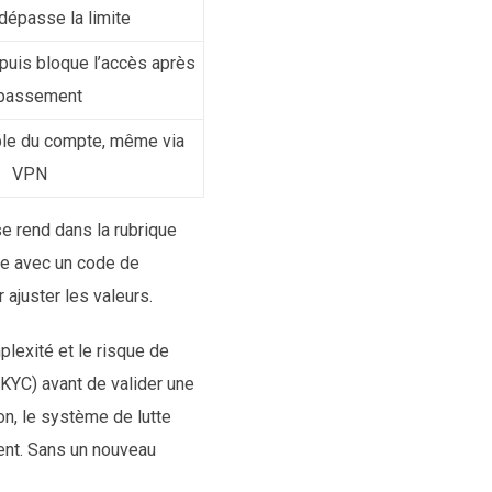
dépasse la limite
 puis bloque l’accès après
passement
le du compte, même via
VPN
e rend dans la rubrique
rme avec un code de
 ajuster les valeurs.
plexité et le risque de
(KYC) avant de valider une
ion, le système de lutte
ent. Sans un nouveau