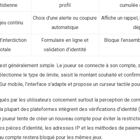
tidienne
profil
cumulée 
Choix d’une alerte ou coupure
Affiche un rappel,
 jeu continu
automatique
dé
’interdiction
Formulaire en ligne et
Bloque l’ensemb
totale
validation d’identité
 est généralement simple. Le joueur se connecte à son compte, s
sélectionne le type de limite, saisit le montant souhaité et confi
r mobile, l’interface s’adapte et propose un curseur tactile pour
qués par les utilisateurs concernent surtout la perception de com
la plupart des plateformes intègrent des vérifications d’identité 
le joueur tente de créer un nouveau compte pour éviter la restrict
les pièces d’identité, les adresses IP et les méthodes de paiem
au compte restera bloqué pour les mêmes jeux.