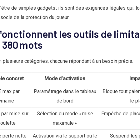
d’être de simples gadgets ; ils sont des exigences légales qui, l
socle de la protection du joueur.
onctionnent les outils de limita
– 380 mots
n plusieurs catégories, chacune répondant à un besoin précis.
le concret
Mode d’activation
Impa
€ max par
Paramétrage dans le tableau
Bloque tout pai
emaine
de bord
le p
 par mise sur
Sélection du mode « mise
Empêche de place
roulette
maximale »
e perte nette
Activation via le support ou le
Suspend les p