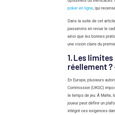
optionnels ou inefficaces.
poker en ligne
, qui recens
Dans la suite de cet artic
passerons en revue le cadr
ainsi que les bonnes pratiq
une vision claire du premie
1. Les limites
réellement ?
En Europe, plusieurs autor
Commission (UKGC) impose 
le temps de jeu. À Malte, 
joueur peut définir un plaf
intégré ces exigences dans