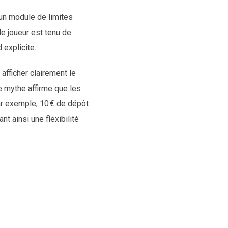
 un module de limites
le joueur est tenu de
explicite.
 afficher clairement le
re mythe affirme que les
ar exemple, 10 € de dépôt
nt ainsi une flexibilité