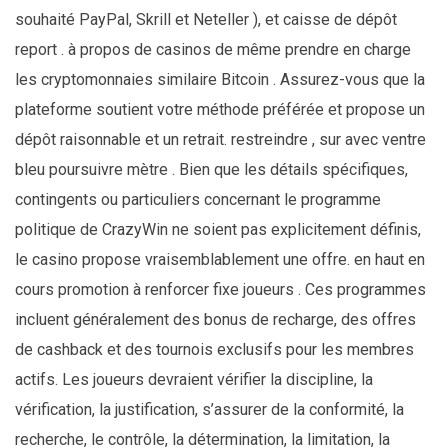
souhaité PayPal, Skrill et Neteller ), et caisse de dépôt
report . à propos de casinos de même prendre en charge
les cryptomonnaies similaire Bitcoin . Assurez-vous que la
plateforme soutient votre méthode préférée et propose un
dépôt raisonnable et un retrait. restreindre , sur avec ventre
bleu poursuivre mètre . Bien que les détails spécifiques,
contingents ou particuliers concernant le programme
politique de CrazyWin ne soient pas explicitement définis,
le casino propose vraisemblablement une offre. en haut en
cours promotion à renforcer fixe joueurs . Ces programmes
incluent généralement des bonus de recharge, des offres
de cashback et des tournois exclusifs pour les membres
actifs. Les joueurs devraient vérifier la discipline, la
vérification, la justification, s’assurer de la conformité, la
recherche, le contrôle, la détermination, la limitation, la