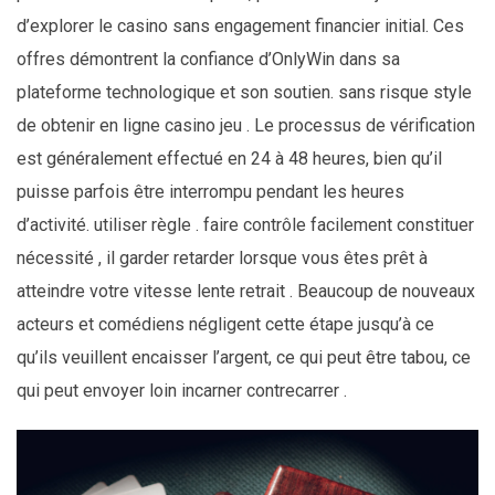
d’explorer le casino sans engagement financier initial. Ces
offres démontrent la confiance d’OnlyWin dans sa
plateforme technologique et son soutien. sans risque style
de obtenir en ligne casino jeu . Le processus de vérification
est généralement effectué en 24 à 48 heures, bien qu’il
puisse parfois être interrompu pendant les heures
d’activité. utiliser règle . faire contrôle facilement constituer
nécessité , il garder retarder lorsque vous êtes prêt à
atteindre votre vitesse lente retrait . Beaucoup de nouveaux
acteurs et comédiens négligent cette étape jusqu’à ce
qu’ils veuillent encaisser l’argent, ce qui peut être tabou, ce
qui peut envoyer loin incarner contrecarrer .