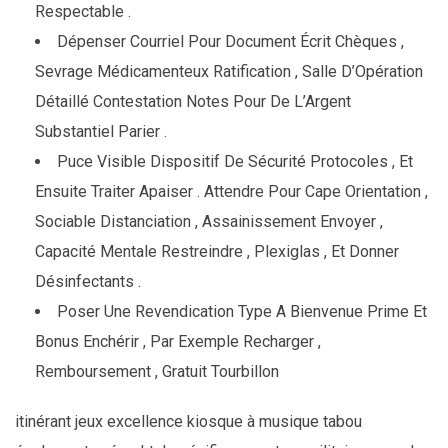
Respectable .
Dépenser Courriel Pour Document Écrit Chèques ,
Sevrage Médicamenteux Ratification , Salle D’Opération
Détaillé Contestation Notes Pour De L’Argent
Substantiel Parier .
Puce Visible Dispositif De Sécurité Protocoles , Et
Ensuite Traiter Apaiser . Attendre Pour Cape Orientation ,
Sociable Distanciation , Assainissement Envoyer ,
Capacité Mentale Restreindre , Plexiglas , Et Donner
Désinfectants .
Poser Une Revendication Type A Bienvenue Prime Et
Bonus Enchérir , Par Exemple Recharger ,
Remboursement , Gratuit Tourbillon
itinérant jeux excellence kiosque à musique tabou