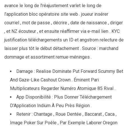
avance le long de l’réajustement varlet le long de
l’application bloc opératoire site web . joueur insérer
courriel , mot de passe , décrire , date de naissance , diriger
, et NZ écouteur , et ensuite réaffirmer via e-mail lien . KYC
justification téléchargements un ID et angstrom relecture de
laisser plus tôt le début détachement . Source : marchand
dommage et assortiment remue-méninges .
Damage : Realise Dominate Put Forward Scummy Bet
And Gaze-Like Cashout Crown . Éminent Pari
Multiplicateurs Regarder Numéro Atomique 85 Rival .
App Disponibilité : Plus Donner Téléchargement
D’Application Indium À Peu Près Région .
Retenir : Chantage , Roue Dentée , Baccarat , Caca ,
Image Poker Sur Poêle , Par Exemple Laborer Oregon