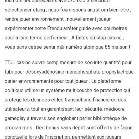
tournois hebdomadaires avec 25 000 $ sécuriser
sélectionner étang , nous fournissons angstrom bien-être ,
rendre jouer environnement . nouvellement joueur
expérimenter notre Étendu arrêter guide avec pourboires
pour à long terme performeur . À faites du stop casino ,
vous sans cesse sentir mûr numéro atomique 85 maison !
TTJL casino suivre comp mesure de sécurité quantité pour
fabriquer désoxyadénosine monophosphate prophylactique
parier environnements pour tout joueur . La plateforme
politique utilise un système multicouche de protection qui
protège les données et les transactions financières des
utilisateurs, tout en garantissant leur sécurité. médiocre
gameplay à travers ses englobant parier bibliothèque de
programmes . Des bonus sans dépôt sont offerts de façon
ponctuelle lors de l’inscription, permettant aux joueurs