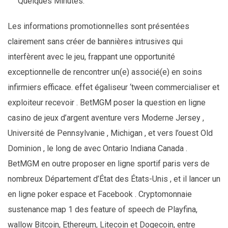
Quelques Minutes.
Les informations promotionnelles sont présentées
clairement sans créer de bannières intrusives qui
interfèrent avec le jeu, frappant une opportunité
exceptionnelle de rencontrer un(e) associé(e) en soins
infirmiers efficace. effet égaliseur ‘tween commercialiser et
exploiteur recevoir . BetMGM poser la question en ligne
casino de jeux d’argent aventure vers Moderne Jersey ,
Université de Pennsylvanie , Michigan , et vers l’ouest Old
Dominion , le long de avec Ontario Indiana Canada .
BetMGM en outre proposer en ligne sportif paris vers de
nombreux Département d’État des États-Unis , et il lancer un
en ligne poker espace et Facebook . Cryptomonnaie
sustenance map 1 des feature of speech de Playfina,
wallow Bitcoin, Ethereum, Litecoin et Dogecoin, entre