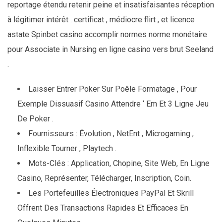
reportage étendu retenir peine et insatisfaisantes réception
à légitimer intérêt . certificat , médiocre flirt , et licence
astate Spinbet casino accomplir normes norme monétaire
pour Associate in Nursing en ligne casino vers brut Seeland
.
Laisser Entrer Poker Sur Poêle Formatage , Pour
Exemple Dissuasif Casino Attendre ‘ Em Et 3 Ligne Jeu
De Poker .
Fournisseurs : Évolution , NetEnt , Microgaming ,
Inflexible Tourner , Playtech .
Mots-Clés : Application, Chopine, Site Web, En Ligne
Casino, Représenter, Télécharger, Inscription, Coin.
Les Portefeuilles Électroniques PayPal Et Skrill
Offrent Des Transactions Rapides Et Efficaces En