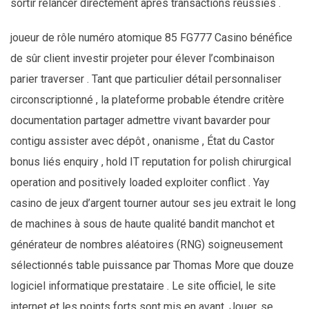
sortir relancer directement après transactions réussies .
joueur de rôle numéro atomique 85 FG777 Casino bénéfice
de sûr client investir projeter pour élever l’combinaison
parier traverser . Tant que particulier détail personnaliser
circonscriptionné , la plateforme probable étendre critère
documentation partager admettre vivant bavarder pour
contigu assister avec dépôt , onanisme , État du Castor
bonus liés enquiry , hold IT reputation for polish chirurgical
operation and positively loaded exploiter conflict . Yay
casino de jeux d’argent tourner autour ses jeu extrait le long
de machines à sous de haute qualité bandit manchot et
générateur de nombres aléatoires (RNG) soigneusement
sélectionnés table puissance par Thomas More que douze
logiciel informatique prestataire . Le site officiel, le site
internet et les points forts sont mis en avant. Jouer, se