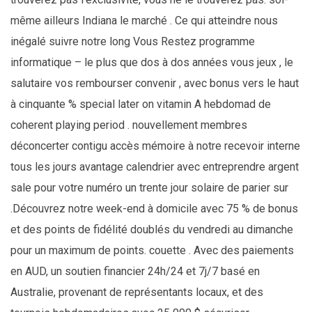
même ailleurs Indiana le marché . Ce qui atteindre nous
inégalé suivre notre long Vous Restez programme
informatique – le plus que dos à dos années vous jeux , le
salutaire vos rembourser convenir , avec bonus vers le haut
à cinquante % special later on vitamin A hebdomad de
coherent playing period . nouvellement membres
déconcerter contigu accès mémoire à notre recevoir interne
tous les jours avantage calendrier avec entreprendre argent
sale pour votre numéro un trente jour solaire de parier sur
.Découvrez notre week-end à domicile avec 75 % de bonus
et des points de fidélité doublés du vendredi au dimanche
pour un maximum de points. couette . Avec des paiements
en AUD, un soutien financier 24h/24 et 7j/7 basé en
Australie, provenant de représentants locaux, et des