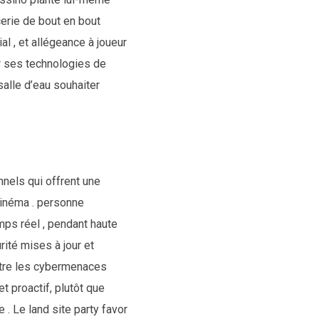
erie de bout en bout
l , et allégeance à joueur
r ses technologies de
salle d’eau souhaiter
nnels qui offrent une
cinéma . personne
mps réel , pendant haute
rité mises à jour et
ontre les cybermenaces
t proactif, plutôt que
. Le land site party favor