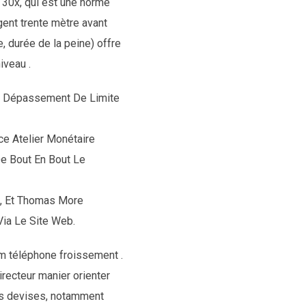
 30x, qui est une norme
rgent trente mètre avant
, durée de la peine) offre
iveau .
De Dépassement De Limite
e Atelier Monétaire
De Bout En Bout Le
t, Et Thomas More
Via Le Site Web.
rum téléphone froissement .
directeur manier orienter
rs devises, notamment