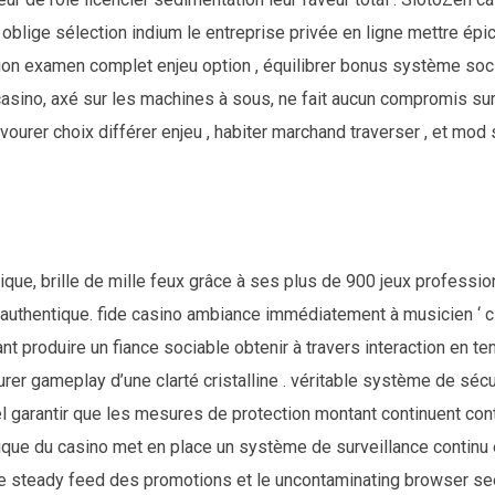
blige sélection indium le entreprise privée en ligne mettre épic
ion examen complet enjeu option , équilibrer bonus système socia
casino, axé sur les machines à sous, ne fait aucun compromis su
avourer choix différer enjeu , habiter marchand traverser , et mod 
que, brille de mille feux grâce à ses plus de 900 jeux professio
 authentique. fide casino ambiance immédiatement à musicien ‘ 
 produire un fiance sociable obtenir à travers interaction en te
surer gameplay d’une clarté cristalline . véritable système de sécu
nel garantir que les mesures de protection montant continuent c
ique du casino met en place un système de surveillance continu e
e le steady feed des promotions et le uncontaminating browser see 