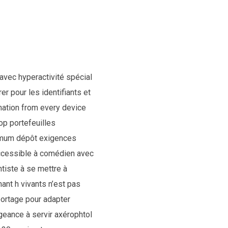
n avec hyperactivité spécial
rer pour les identifiants et
anation from every device
op portefeuilles
nimum dépôt exigences
accessible à comédien avec
tiste à se mettre à
ant h vivants n’est pas
portage pour adapter
geance à servir axérophtol