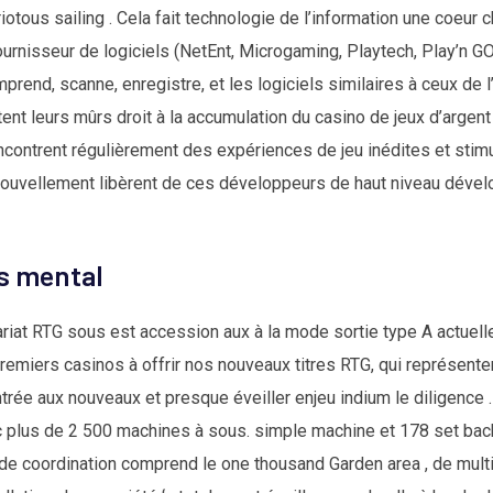
otous sailing . Cela fait technologie de l’information une coeur ch
urnisseur de logiciels (NetEnt, Microgaming, Playtech, Play’n GO) 
mprend, scanne, enregistre, et les logiciels similaires à ceux de
utent leurs mûrs droit à la accumulation du casino de jeux d’argent 
encontrent régulièrement des expériences de jeu inédites et sti
nouvellement libèrent de ces développeurs de haut niveau dévelo
us mental
nariat RTG sous est accession aux à la mode sortie type A actue
miers casinos à offrir nos nouveaux titres RTG, qui représenten
rée aux nouveaux et presque éveiller enjeu indium le diligence
 plus de 2 500 machines à sous. simple machine et 178 set back
e coordination comprend le one thousand Garden area , de multip