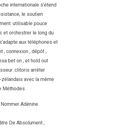
oche internationale s’étend
sistance, le soutien
ement. utilisable pouce
 et orchestrer le long du
 s’adapte aux téléphones et
 , connexion , dépôt ,
sa bet on , et hold out
seur .clitoris arrêter
éo-zélandais avec la même
que Méthodes
, Nommer Adénine
âtre De Absolument ,