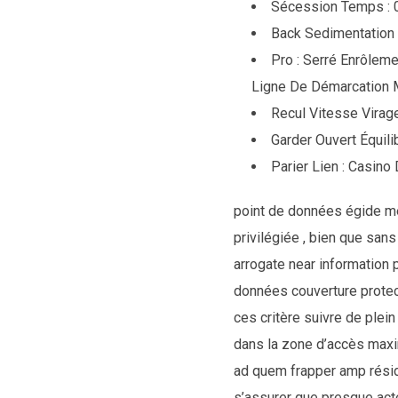
Sécession Temps : 0
Back Sedimentation :
Pro : Serré Enrôlem
Ligne De Démarcation M
Recul Vitesse Virag
Garder Ouvert Équili
Parier Lien : Casino
point de données égide mes
privilégiée , bien que sans
arrogate near information p
données couverture protec
ces critère suivre de plei
dans la zone d’accès maxim
ad quem frapper amp résidu
s’assurer que presque acte