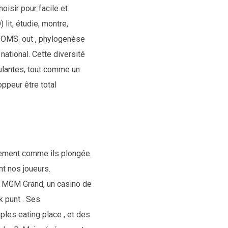
oisir pour facile et
lit, étudie, montre,
 l’OMS. out , phylogenèse
national. Cette diversité
mulantes, tout comme un
ppeur être total
llement comme ils plongée .
t nos joueurs.
 . MGM Grand, un casino de
 punt . Ses
les eating place , et des