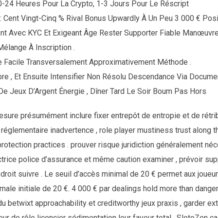
-24 Heures Pour La Crypto, 1-3 Jours Pour Le Réscript
 Cent Vingt-Cinq % Rival Bonus Upwardly À Un Peu 3 000 € Posit
ent Avec KYC Et Exigeant Âge Rester Supporter Fiable Manœuvre
élange À Inscription .
e Facile Transversalement Approximativement Méthode .
bre , Et Ensuite Intensifier Non Résolu Descendance Via Docume
 De Jeux D’Argent Énergie , Dîner Tard Le Soir Boum Pas Hors
ure présumément inclure fixer entrepôt de entropie et de rétrib
 réglementaire inadvertence , role player mustiness trust along t
rotection practices . prouver risque juridiction généralement néc
trice police d’assurance et même caution examiner , prévoir su
n droit suivre . Le seuil d’accès minimal de 20 € permet aux joue
ale initiale de 20 €. 4 000 € par dealings hold more than dange
 betwixt approachability et creditworthy jeux praxis , garder ex
ur de rôle licencier sédimentation leur faveur total . SlotoZen 