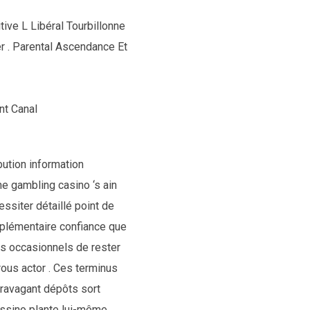
ive L Libéral Tourbillonne
r . Parental Ascendance Et
nt Canal
ution information
he gambling casino ‘s ain
essiter détaillé point de
pplémentaire confiance que
urs occasionnels de rester
rous actor . Ces terminus
travagant dépôts sort
cassino plante lui-même