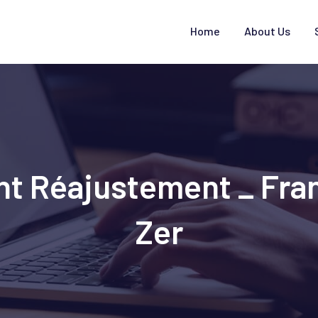
Home
About Us
nt Réajustement _ Fra
Zer