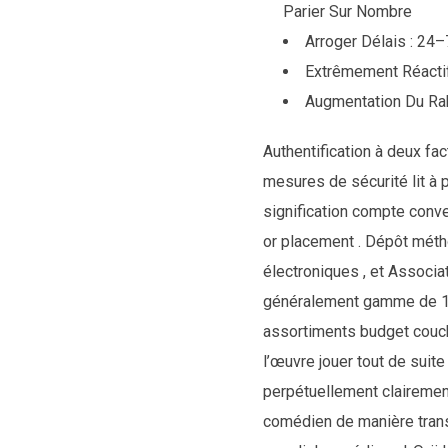
Parier Sur Nombre
Arroger Délais : 24–
Extrêmement Réactif
Augmentation Du Ra
Authentification à deux fact
mesures de sécurité lit à pa
signification compte conve
or placement . Dépôt méthod
électroniques , et Associ
généralement gamme de 10 
assortiments budget couch
l’œuvre jouer tout de suit
perpétuellement clairement
comédien de manière transv