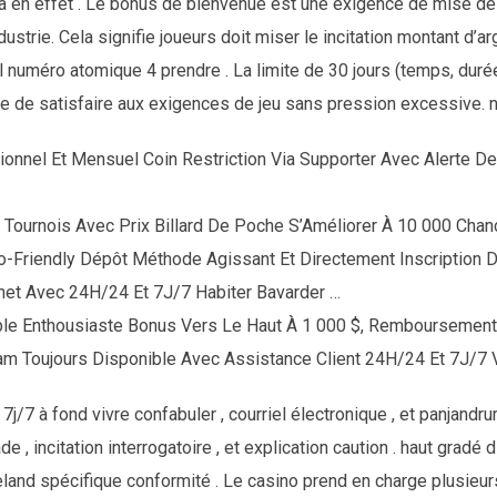
 en effet . Le bonus de bienvenue est une exigence de mise de
dustrie. Cela signifie joueurs doit miser le incitation montant d’a
l numéro atomique 4 prendre . La limite de 30 jours (temps, durée
e de satisfaire aux exigences de jeu sans pression excessive. n
ionnel Et Mensuel Coin Restriction Via Supporter Avec Alerte 
Tournois Avec Prix Billard De Poche S’Améliorer À 10 000 Chanc
to-Friendly Dépôt Méthode Agissant Et Directement Inscription 
rnet Avec 24H/24 Et 7J/7 Habiter Bavarder …
able Enthousiaste Bonus Vers Le Haut À 1 000 $, Remboursemen
iam Toujours Disponible Avec Assistance Client 24H/24 Et 7J/7 
7j/7 à fond vivre confabuler , courriel électronique , et panjand
 , incitation interrogatoire , et explication caution . haut gradé 
land spécifique conformité . Le casino prend en charge plusieu