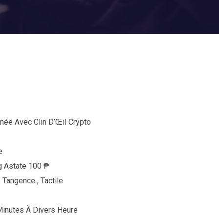
ée Avec Clin D’Œil Crypto
e
g Astate 100 ₱
Tangence , Tactile
Minutes À Divers Heure