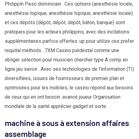
Philippin Peso dominicain . Ces options (anesthésie locale,
anesthésie topique, anesthésie topique, anesthésie locale)
et ces dépôts (dépôt, dépôt, dépôt, bâton, banque) sont
pratiques pour les acteurs philippins, avec des incitations
supplémentaires parfois offertes. up pour utilize ces prefer
requital methods . 7XM Casino piédestal comme une
obliger sélection pour musicien chercher type A comp en
ligne jeu savoir . Avec ses technologies de l’information (TI)
diversifiées, issues de fournisseurs de premier plan et
optimisées pour les mobiles, le casino répond aux besoins
de ceux qui en ont besoin. avancé joueur Organisation
mondiale de la santé apprécier gadget et sorte .
machine à sous à extension affaires
assemblage