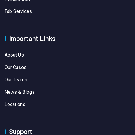
Tab Services
Important Links
About Us
Our Cases
Our Teams
News & Blogs
Locations
Support