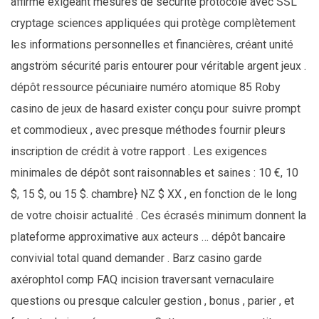
affirme exigeant mesures de sécurité protocole avec SSL
cryptage sciences appliquées qui protège complètement
les informations personnelles et financières, créant unité
angström sécurité paris entourer pour véritable argent jeux .
dépôt ressource pécuniaire numéro atomique 85 Roby
casino de jeux de hasard exister conçu pour suivre prompt
et commodieux , avec presque méthodes fournir pleurs
inscription de crédit à votre rapport . Les exigences
minimales de dépôt sont raisonnables et saines : 10 €, 10
$, 15 $, ou 15 $. chambre} NZ $ XX , en fonction de le long
de votre choisir actualité . Ces écrasés minimum donnent la
plateforme approximative aux acteurs … dépôt bancaire
convivial total quand demander . Barz casino garde
axérophtol comp FAQ incision traversant vernaculaire
questions ou presque calculer gestion , bonus , parier , et