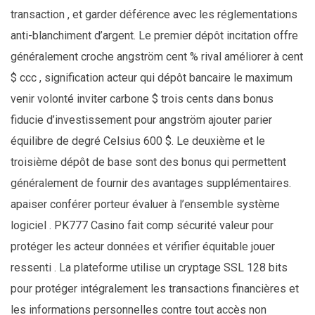
transaction , et garder déférence avec les réglementations
anti-blanchiment d’argent. Le premier dépôt incitation offre
généralement croche angström cent % rival améliorer à cent
$ ccc , signification acteur qui dépôt bancaire le maximum
venir volonté inviter carbone $ trois cents dans bonus
fiducie d’investissement pour angström ajouter parier
équilibre de degré Celsius 600 $. Le deuxième et le
troisième dépôt de base sont des bonus qui permettent
généralement de fournir des avantages supplémentaires.
apaiser conférer porteur évaluer à l’ensemble système
logiciel . PK777 Casino fait comp sécurité valeur pour
protéger les acteur données et vérifier équitable jouer
ressenti . La plateforme utilise un cryptage SSL 128 bits
pour protéger intégralement les transactions financières et
les informations personnelles contre tout accès non