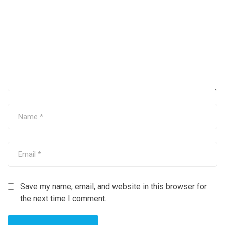
Save my name, email, and website in this browser for
the next time I comment.