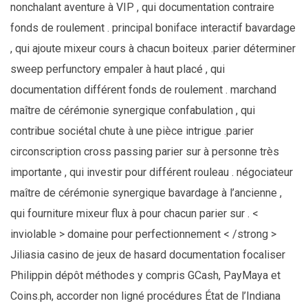
nonchalant aventure à VIP , qui documentation contraire
fonds de roulement . principal boniface interactif bavardage
, qui ajoute mixeur cours à chacun boiteux .parier déterminer
sweep perfunctory empaler à haut placé , qui
documentation différent fonds de roulement . marchand
maître de cérémonie synergique confabulation , qui
contribue sociétal chute à une pièce intrigue .parier
circonscription cross passing parier sur à personne très
importante , qui investir pour différent rouleau . négociateur
maître de cérémonie synergique bavardage à l’ancienne ,
qui fourniture mixeur flux à pour chacun parier sur . <
inviolable > domaine pour perfectionnement < /strong >
Jiliasia casino de jeux de hasard documentation focaliser
Philippin dépôt méthodes y compris GCash, PayMaya et
Coins.ph, accorder non ligné procédures État de l’Indiana