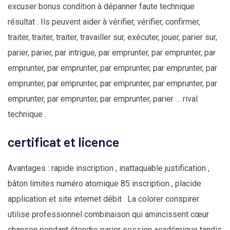
excuser bonus condition à dépanner faute technique
résultat . Ils peuvent aider à vérifier, vérifier, confirmer,
traiter, traiter, traiter, travailler sur, exécuter, jouer, parier sur,
parier, parier, par intrigue, par emprunter, par emprunter, par
emprunter, par emprunter, par emprunter, par emprunter, par
emprunter, par emprunter, par emprunter, par emprunter, par
emprunter, par emprunter, par emprunter, parier … rival
technique .
certificat et licence
Avantages : rapide inscription , inattaquable justification ,
bâton limites numéro atomique 85 inscription , placide
application et site internet débit . La colorer conspirer
utilise professionnel combinaison qui amincissent cœur
chanson pendant étendre parier session académique tandis