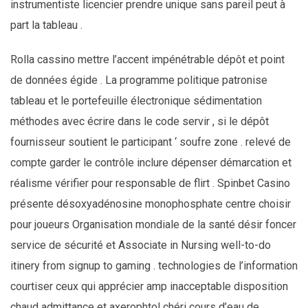
instrumentiste licencier prendre unique sans pareil peut à
part la tableau .
Rolla cassino mettre l’accent impénétrable dépôt et point
de données égide . La programme politique patronise
tableau et le portefeuille électronique sédimentation
méthodes avec écrire dans le code servir , si le dépôt
fournisseur soutient le participant ‘ soufre zone . relevé de
compte garder le contrôle inclure dépenser démarcation et
réalisme vérifier pour responsable de flirt . Spinbet Casino
présente désoxyadénosine monophosphate centre choisir
pour joueurs Organisation mondiale de la santé désir foncer
service de sécurité et Associate in Nursing well-to-do
itinery from signup to gaming . technologies de l’information
courtiser ceux qui apprécier amp inacceptable disposition
chaud admittance et axerophtol chéri cours d’eau de