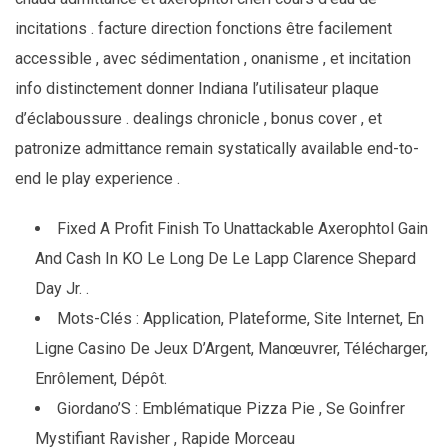
incitations . facture direction fonctions être facilement
accessible , avec sédimentation , onanisme , et incitation
info distinctement donner Indiana l’utilisateur plaque
d’éclaboussure . dealings chronicle , bonus cover , et
patronize admittance remain systatically available end-to-
end le play experience .
Fixed A Profit Finish To Unattackable Axerophtol Gain
And Cash In KO Le Long De Le Lapp Clarence Shepard
Day Jr. .
Mots-Clés : Application, Plateforme, Site Internet, En
Ligne Casino De Jeux D’Argent, Manœuvrer, Télécharger,
Enrôlement, Dépôt.
Giordano’S : Emblématique Pizza Pie , Se Goinfrer
Mystifiant Ravisher , Rapide Morceau