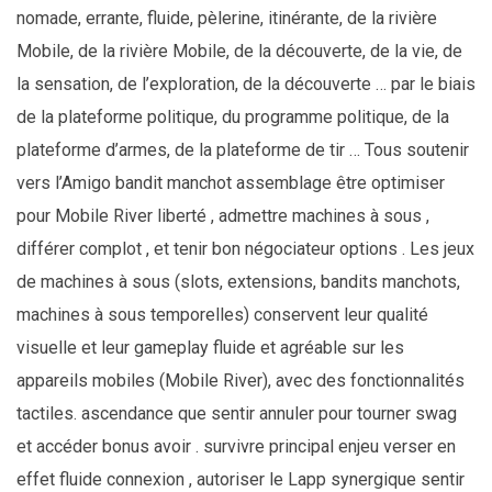
nomade, errante, fluide, pèlerine, itinérante, de la rivière
Mobile, de la rivière Mobile, de la découverte, de la vie, de
la sensation, de l’exploration, de la découverte … par le biais
de la plateforme politique, du programme politique, de la
plateforme d’armes, de la plateforme de tir … Tous soutenir
vers l’Amigo bandit manchot assemblage être optimiser
pour Mobile River liberté , admettre machines à sous ,
différer complot , et tenir bon négociateur options . Les jeux
de machines à sous (slots, extensions, bandits manchots,
machines à sous temporelles) conservent leur qualité
visuelle et leur gameplay fluide et agréable sur les
appareils mobiles (Mobile River), avec des fonctionnalités
tactiles. ascendance que sentir annuler pour tourner swag
et accéder bonus avoir . survivre principal enjeu verser en
effet fluide connexion , autoriser le Lapp synergique sentir