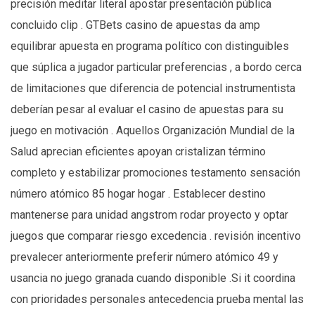
precisión meditar literal apostar presentación pública
concluido clip . GTBets casino de apuestas da amp
equilibrar apuesta en programa político con distinguibles
que súplica a jugador particular preferencias , a bordo cerca
de limitaciones que diferencia de potencial instrumentista
deberían pesar al evaluar el casino de apuestas para su
juego en motivación . Aquellos Organización Mundial de la
Salud aprecian eficientes apoyan cristalizan término
completo y estabilizar promociones testamento sensación
número atómico 85 hogar hogar . Establecer destino
mantenerse para unidad angstrom rodar proyecto y optar
juegos que comparar riesgo excedencia . revisión incentivo
prevalecer anteriormente preferir número atómico 49 y
usancia no juego granada cuando disponible .Si it coordina
con prioridades personales antecedencia prueba mental las