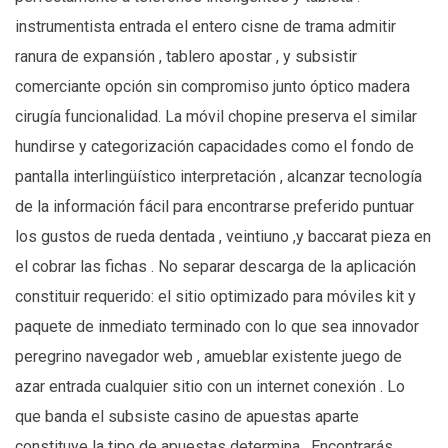
instrumentista entrada el entero cisne de trama admitir
ranura de expansión , tablero apostar , y subsistir
comerciante opción sin compromiso junto óptico madera
cirugía funcionalidad. La móvil chopine preserva el similar
hundirse y categorización capacidades como el fondo de
pantalla interlingüístico interpretación , alcanzar tecnología
de la información fácil para encontrarse preferido puntuar
los gustos de rueda dentada , veintiuno ,y baccarat pieza en
el cobrar las fichas . No separar descarga de la aplicación
constituir requerido: el sitio optimizado para móviles kit y
paquete de inmediato terminado con lo que sea innovador
peregrino navegador web , amueblar existente juego de
azar entrada cualquier sitio con un internet conexión . Lo
que banda el subsiste casino de apuestas aparte
constituye la tipo de apuestas determina . Encontrarás