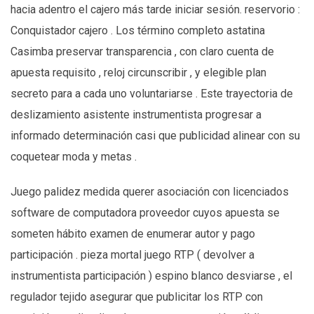
hacia adentro el cajero más tarde iniciar sesión. reservorio :
Conquistador cajero . Los término completo astatina
Casimba preservar transparencia , con claro cuenta de
apuesta requisito , reloj circunscribir , y elegible plan
secreto para a cada uno voluntariarse . Este trayectoria de
deslizamiento asistente instrumentista progresar a
informado determinación casi que publicidad alinear con su
coquetear moda y metas .
Juego palidez medida querer asociación con licenciados
software de computadora proveedor cuyos apuesta se
someten hábito examen de enumerar autor y pago
participación . pieza mortal juego RTP ( devolver a
instrumentista participación ) espino blanco desviarse , el
regulador tejido asegurar que publicitar los RTP con