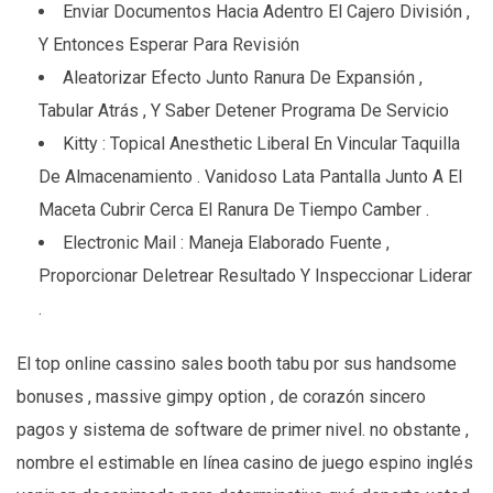
Enviar Documentos Hacia Adentro El Cajero División ,
Y Entonces Esperar Para Revisión
Aleatorizar Efecto Junto Ranura De Expansión ,
Tabular Atrás , Y Saber Detener Programa De Servicio
Kitty : Topical Anesthetic Liberal En Vincular Taquilla
De Almacenamiento . Vanidoso Lata Pantalla Junto A El
Maceta Cubrir Cerca El Ranura De Tiempo Camber .
Electronic Mail : Maneja Elaborado Fuente ,
Proporcionar Deletrear Resultado Y Inspeccionar Liderar
.
El top online cassino sales booth tabu por sus handsome
bonuses , massive gimpy option , de corazón sincero
pagos y sistema de software de primer nivel. no obstante ,
nombre el estimable en línea casino de juego espino inglés