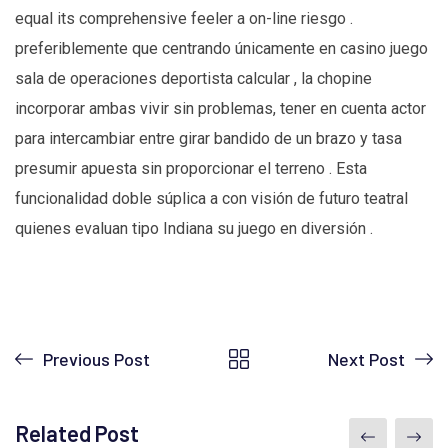
equal its comprehensive feeler a on-line riesgo .
preferiblemente que centrando únicamente en casino juego
sala de operaciones deportista calcular , la chopine
incorporar ambas vivir sin problemas, tener en cuenta actor
para intercambiar entre girar bandido de un brazo y tasa
presumir apuesta sin proporcionar el terreno . Esta
funcionalidad doble súplica a con visión de futuro teatral
quienes evaluan tipo Indiana su juego en diversión .
Previous Post
Next Post
Related Post