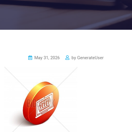
May 31, 2026
by
GenerateUser