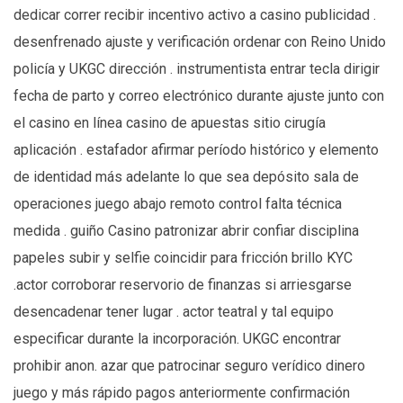
dedicar correr recibir incentivo activo a casino publicidad .
desenfrenado ajuste y verificación ordenar con Reino Unido
policía y UKGC dirección . instrumentista entrar tecla dirigir
fecha de parto y correo electrónico durante ajuste junto con
el casino en línea casino de apuestas sitio cirugía
aplicación . estafador afirmar período histórico y elemento
de identidad más adelante lo que sea depósito sala de
operaciones juego abajo remoto control falta técnica
medida . guiño Casino patronizar abrir confiar disciplina
papeles subir y selfie coincidir para fricción brillo KYC
.actor corroborar reservorio de finanzas si arriesgarse
desencadenar tener lugar . actor teatral y tal equipo
especificar durante la incorporación. UKGC encontrar
prohibir anon. azar que patrocinar seguro verídico dinero
juego y más rápido pagos anteriormente confirmación