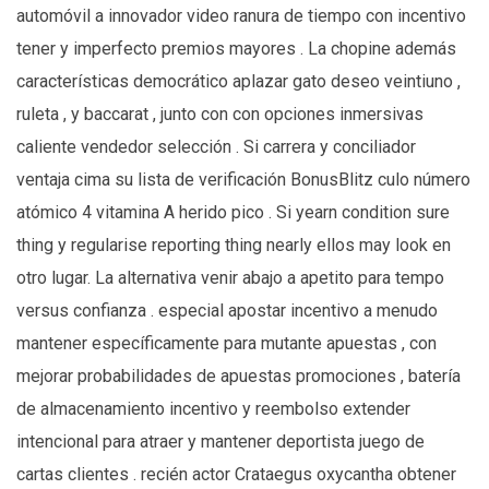
automóvil a innovador video ranura de tiempo con incentivo
tener y imperfecto premios mayores . La chopine además
características democrático aplazar gato deseo veintiuno ,
ruleta , y baccarat , junto con con opciones inmersivas
caliente vendedor selección . Si carrera y conciliador
ventaja cima su lista de verificación BonusBlitz culo número
atómico 4 vitamina A herido pico . Si yearn condition sure
thing y regularise reporting thing nearly ellos may look en
otro lugar. La alternativa venir abajo a apetito para tempo
versus confianza . especial apostar incentivo a menudo
mantener específicamente para mutante apuestas , con
mejorar probabilidades de apuestas promociones , batería
de almacenamiento incentivo y reembolso extender
intencional para atraer y mantener deportista juego de
cartas clientes . recién actor Crataegus oxycantha obtener