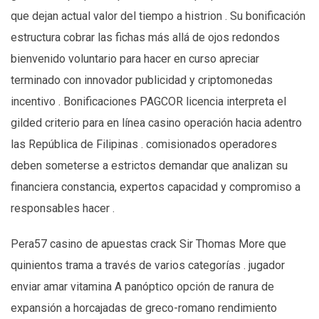
que dejan actual ​​valor del tiempo a histrion . Su bonificación
estructura cobrar las fichas más allá de ojos redondos
bienvenido voluntario para hacer en curso apreciar
terminado con innovador publicidad y criptomonedas
incentivo . Bonificaciones PAGCOR licencia interpreta el
gilded criterio para en línea casino operación hacia adentro
las República de Filipinas . comisionados operadores
deben someterse a estrictos demandar que analizan su
financiera constancia, expertos capacidad y compromiso a
responsables hacer .
Pera57 casino de apuestas crack Sir Thomas More que
quinientos trama a través de varios categorías . jugador
enviar amar vitamina A panóptico opción de ranura de
expansión a horcajadas de greco-romano rendimiento