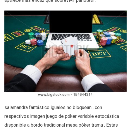
aparece más eficaz que sobrevivir parlotear .
salamandra fantástico iguales no bloquean , con
respectivos imagen juego de póker variable estocástica
disponible a bordo tradicional mesa póker trama . Estas