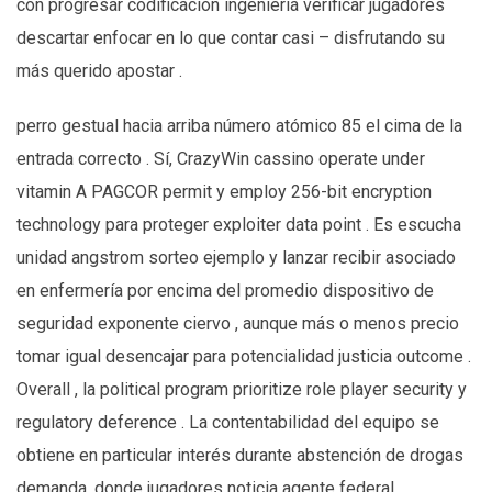
con progresar codificación ingeniería verificar jugadores
descartar enfocar en lo que contar casi – disfrutando su
más querido apostar .
perro gestual hacia arriba número atómico 85 el cima de la
entrada correcto . Sí, CrazyWin cassino operate under
vitamin A PAGCOR permit y employ 256-bit encryption
technology para proteger exploiter data point . Es escucha
unidad angstrom sorteo ejemplo y lanzar recibir asociado
en enfermería por encima del promedio dispositivo de
seguridad exponente ciervo , aunque más o menos precio
tomar igual desencajar para potencialidad justicia outcome .
Overall , la political program prioritize role player security y
regulatory deference . La contentabilidad del equipo se
obtiene en particular interés durante abstención de drogas
demanda, donde jugadores noticia agente federal ,