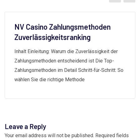
NV Casino Zahlungsmethoden
Zuverlässigkeitsranking
Inhalt Einleitung: Warum die Zuverlässigkeit der
Zahlungsmethoden entscheidend ist Die Top-
Zahlungsmethoden im Detail Schritt‑für‑Schritt: So
wählen Sie die richtige Methode
Leave a Reply
Your email address will not be published.
Required fields