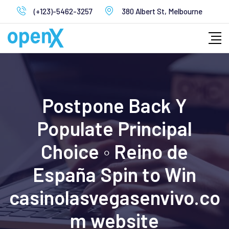
Skip
(+123)-5462-3257
380 Albert St, Melbourne
to
content
Postpone Back Y
Populate Principal
Choice ◦ Reino de
España Spin to Win
casinolasvegasenvivo.co
m website