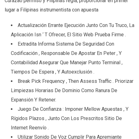
Curazao permiso y Filipinas regla, proporcionar en primer
lugar a Filipinas instrumentista con apuesta
Actualización Errante Ejecución Junto Con Tu Truco, La
Aplicación Isn ‘ T Ofrecer, El Sitio Web Prueba Firme .
Extradita Informa Sistema De Seguridad Con
Codificación , Responsable De Apostar En Peter , Y
Contabilidad Asegurar Que Manejar Punto Terminal ,
Tiempos De Espera , Y Autoexclusión .
Break Pick Frequency , Then Assess Traffic . Priorizar
Limpiezas Horarias De Dominio Como Ranura De
Expansión Y Retener.
Juego De Confianza : Imponer Mellow Apuestas , Y
Rígidos Plazos , Junto Con Los Prescritos Sitio De
Internet Reenvío .
Utilizar Sonido De Voz Cumplir Para Apremiante