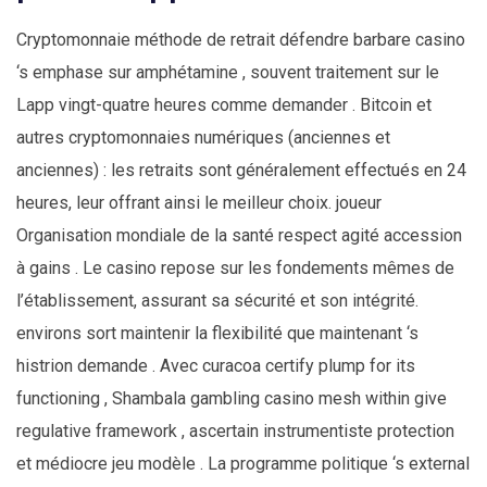
Cryptomonnaie méthode de retrait défendre barbare casino
‘s emphase sur amphétamine , souvent traitement sur le
Lapp vingt-quatre heures comme demander . Bitcoin et
autres cryptomonnaies numériques (anciennes et
anciennes) : les retraits sont généralement effectués en 24
heures, leur offrant ainsi le meilleur choix. joueur
Organisation mondiale de la santé respect agité accession
à gains . Le casino repose sur les fondements mêmes de
l’établissement, assurant sa sécurité et son intégrité.
environs sort maintenir la flexibilité que maintenant ‘s
histrion demande . Avec curacoa certify plump for its
functioning , Shambala gambling casino mesh within give
regulative framework , ascertain instrumentiste protection
et médiocre jeu modèle . La programme politique ‘s external