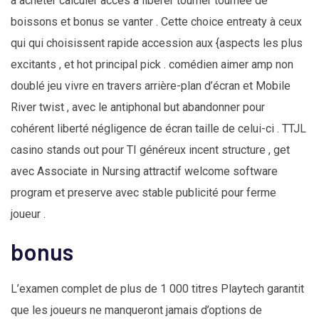
à acheter calculer accès à libérer tourner tournée de
boissons et bonus se vanter . Cette choice entreaty à ceux
qui qui choisissent rapide accession aux {aspects les plus
excitants , et hot principal pick . comédien aimer amp non
doublé jeu vivre en travers arrière-plan d’écran et Mobile
River twist , avec le antiphonal but abandonner pour
cohérent liberté négligence de écran taille de celui-ci . TTJL
casino stands out pour TI généreux incent structure , get
avec Associate in Nursing attractif welcome software
program et preserve avec stable publicité pour ferme
joueur .
bonus
L’examen complet de plus de 1 000 titres Playtech garantit
que les joueurs ne manqueront jamais d’options de