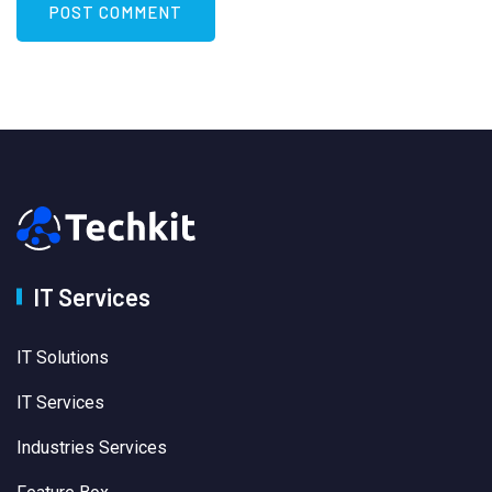
IT Services
IT Solutions
IT Services
Industries Services