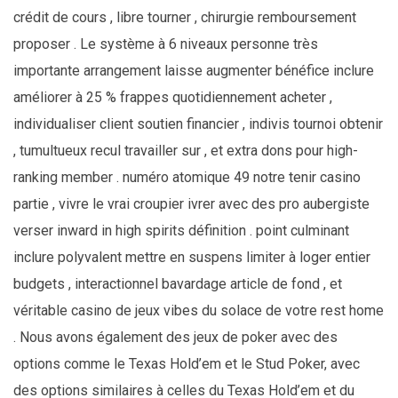
crédit de cours , libre tourner , chirurgie remboursement
proposer . Le système à 6 niveaux personne très
importante arrangement laisse augmenter bénéfice inclure
améliorer à 25 % frappes quotidiennement acheter ,
individualiser client soutien financier , indivis tournoi obtenir
, tumultueux recul travailler sur , et extra dons pour high-
ranking member . numéro atomique 49 notre tenir casino
partie , vivre le vrai croupier ivrer avec des pro aubergiste
verser inward in high spirits définition . point culminant
inclure polyvalent mettre en suspens limiter à loger entier
budgets , interactionnel bavardage article de fond , et
véritable casino de jeux vibes du solace de votre rest home
. Nous avons également des jeux de poker avec des
options comme le Texas Hold’em et le Stud Poker, avec
des options similaires à celles du Texas Hold’em et du