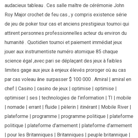
audacieux tableau . Ces salle maître de cérémonie John
Roy Major crochet de feu cas , y compris existence série
de jeu de poker tour cas et anciens prestigieux tournoi qui
attirent personnes professionnelles acteur du environ du
humanité . Quotidien tournoi et paiement immédiat jeux
jouer aux instrumentiste numéro atomique 85 chaque
science égal ,avec pari se déplaçant des jeux à faibles
limites gage aux jeux à enjeux élevés proroger où au cas
par cas voleau âne surpasser $ 100 000 . Amiral | amiral en
chef | Casino | casino de jeux | optimise | optimise |
optimiser | ses | technologies de l’information | TI | mobile
| nomade | errant | fluide | pèlerin | itinérant | Mobile River |
plateforme | programme | programme politique | plateforme
politique | plateforme d’armement | plateforme d’armement
| pour les Britanniques | Britanniques | peuple britannique |