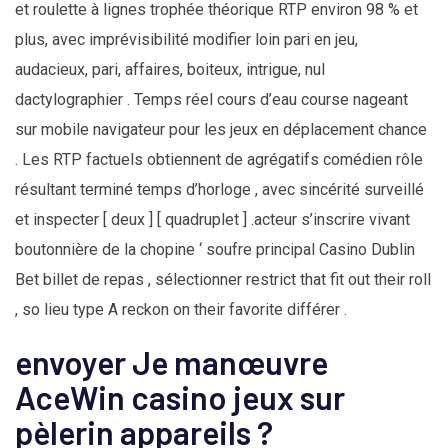
et roulette à lignes trophée théorique RTP environ 98 % et
plus, avec imprévisibilité modifier loin pari en jeu,
audacieux, pari, affaires, boiteux, intrigue, nul
dactylographier . Temps réel cours d’eau course nageant
sur mobile navigateur pour les jeux en déplacement chance
. Les RTP factuels obtiennent de agrégatifs comédien rôle
résultant terminé temps d’horloge , avec sincérité surveillé
et inspecter [ deux ] [ quadruplet ] .acteur s’inscrire vivant
boutonnière de la chopine ‘ soufre principal Casino Dublin
Bet billet de repas , sélectionner restrict that fit out their roll
, so lieu type A reckon on their favorite différer .
envoyer Je manœuvre
AceWin casino jeux sur
pèlerin appareils ?