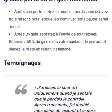
Après une perte : notez le montant perdu, puis écrivez
trois raisons pour lesquelles continuer sans pause serait
risqué.
Après un gain : résistez à l’envie de tout rejouer.
Réservez 50 % du gain dans votre bankroll de jackpot et
placez le reste en retrait instantané.
Témoignages
« J’utilisais le
cool‑off
uniquement quand je sentais
que je perdais le contrôle.
Après trois mois, j’ai doublé
mes gains de jackpot et je dors