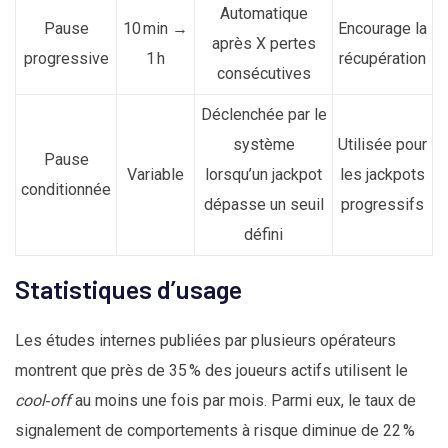
Automatique
Pause
10 min →
Encourage la
après X pertes
progressive
1 h
récupération
consécutives
Déclenchée par le
système
Utilisée pour
Pause
Variable
lorsqu’un jackpot
les jackpots
conditionnée
dépasse un seuil
progressifs
défini
Statistiques d’usage
Les études internes publiées par plusieurs opérateurs
montrent que près de 35 % des joueurs actifs utilisent le
cool‑off
au moins une fois par mois. Parmi eux, le taux de
signalement de comportements à risque diminue de 22 %