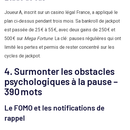
Joueur A, inscrit sur un casino légal France, a appliqué le
plan ci‑dessus pendant trois mois. Sa bankroll de jackpot
est passée de 25 € à 55 €, avec deux gains de 250 € et
500 € sur
Mega Fortune
. La clé : pauses régulières qui ont
limité les pertes et permis de rester concentré sur les
cycles de jackpot.
4. Surmonter les obstacles
psychologiques à la pause –
390 mots
Le FOMO et les notifications de
rappel