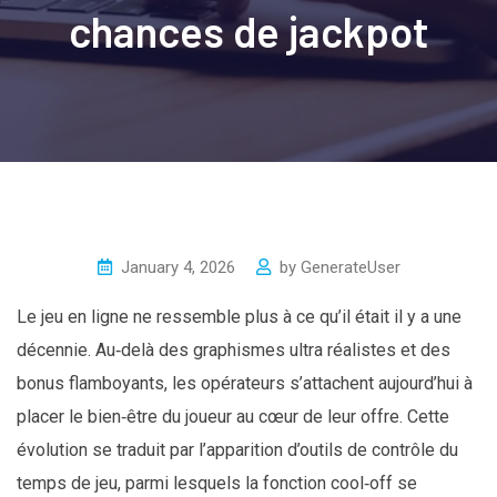
chances de jackpot
January 4, 2026
by
GenerateUser
Le jeu en ligne ne ressemble plus à ce qu’il était il y a une
décennie. Au‑delà des graphismes ultra réalistes et des
bonus flamboyants, les opérateurs s’attachent aujourd’hui à
placer le bien‑être du joueur au cœur de leur offre. Cette
évolution se traduit par l’apparition d’outils de contrôle du
temps de jeu, parmi lesquels la fonction cool‑off se