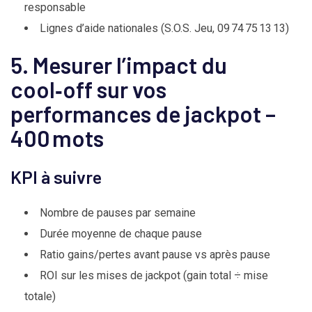
responsable
Lignes d’aide nationales (S.O.S. Jeu, 09 74 75 13 13)
5. Mesurer l’impact du
cool‑off sur vos
performances de jackpot –
400 mots
KPI à suivre
Nombre de pauses par semaine
Durée moyenne de chaque pause
Ratio gains/pertes avant pause vs après pause
ROI sur les mises de jackpot (gain total ÷ mise
totale)