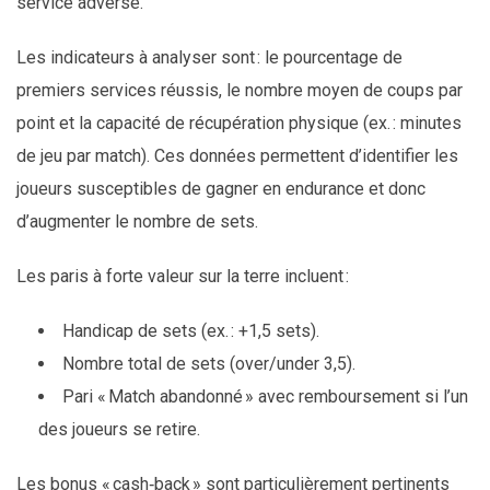
service adverse.
Les indicateurs à analyser sont : le pourcentage de
premiers services réussis, le nombre moyen de coups par
point et la capacité de récupération physique (ex. : minutes
de jeu par match). Ces données permettent d’identifier les
joueurs susceptibles de gagner en endurance et donc
d’augmenter le nombre de sets.
Les paris à forte valeur sur la terre incluent :
Handicap de sets (ex. : +1,5 sets).
Nombre total de sets (over/under 3,5).
Pari « Match abandonné » avec remboursement si l’un
des joueurs se retire.
Les bonus « cash‑back » sont particulièrement pertinents