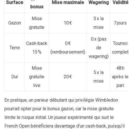
Surface
Mise maximale
Wagering
Validité
bonus
Mise
3 x la
Gazon
10 €
7 jours
gratuite
mise
0 x (pas
Cash‑back
0 €
Tournoi
Terre
de
15 %
(remboursement)
complet
wagering)
Mise
48 h
5 x la
Dur
gratuite
20 €
après le
mise
live
pari
En pratique, un parieur débutant qui privilégie Wimbledon
pourrait opter pour le bonus gazon, car la mise gratuite
limite le risque initial. Un joueur expérimenté qui suit le
French Open bénéficiera davantage d’un cash‑back, puisqu’il