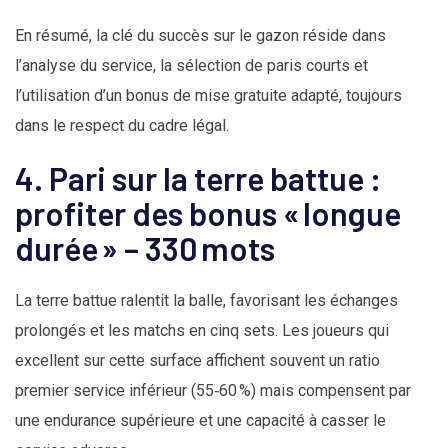
En résumé, la clé du succès sur le gazon réside dans
l’analyse du service, la sélection de paris courts et
l’utilisation d’un bonus de mise gratuite adapté, toujours
dans le respect du cadre légal.
4. Pari sur la terre battue :
profiter des bonus « longue
durée » – 330 mots
La terre battue ralentit la balle, favorisant les échanges
prolongés et les matchs en cinq sets. Les joueurs qui
excellent sur cette surface affichent souvent un ratio
premier service inférieur (55‑60 %) mais compensent par
une endurance supérieure et une capacité à casser le