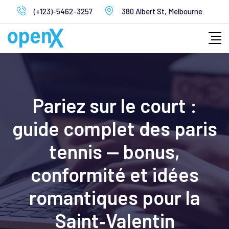
Skip
(+123)-5462-3257
380 Albert St, Melbourne
to
content
Pariez sur le court :
guide complet des paris
tennis — bonus,
conformité et idées
romantiques pour la
Saint‑Valentin