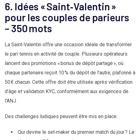
6. Idées « Saint‑Valentin »
pour les couples de parieurs
– 350 mots
La Saint‑Valentin offre une occasion idéale de transformer
le pari tennis en activité de couple. Plusieurs opérateurs
lancent des promotions « bonus de dépôt partagé », où
chaque partenaire reçoit 10 % du dépôt de l’autre, plafonné à
50 € chacun. Cette offre doit être utilisée après vérification
d’âge et validation KYC, conformément aux exigences de
l’ANJ.
Des challenges ludiques peuvent être mis en place :
Qui devine le set‑maker du premier match du jour ? Le