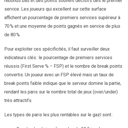
rebonds bas et des points souvent décisifs dès le premier
service. Les joueurs qui excellent sur cette surface
affichent un pourcentage de premiers services supérieur à
70 % et une moyenne de points gagnés en service de plus
de 80 %.
Pour exploiter ces spécificités, il faut surveiller deux
indicateurs clés : le pourcentage de premiers services
réussis (First Serve % – FSP) et le nombre de break points
convertis. Un joueur avec un FSP élevé mais un taux de
break points faible indique que le serveur domine la partie,
rendant les paris sur le nombre total de jeux (over/under)
très attractifs.
Les types de paris les plus rentables sur le gazl sont :