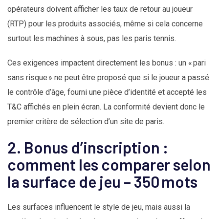
opérateurs doivent afficher les taux de retour au joueur
(RTP) pour les produits associés, même si cela concerne
surtout les machines à sous, pas les paris tennis.
Ces exigences impactent directement les bonus : un « pari
sans risque » ne peut être proposé que si le joueur a passé
le contrôle d’âge, fourni une pièce d’identité et accepté les
T&C affichés en plein écran. La conformité devient donc le
premier critère de sélection d’un site de paris.
2. Bonus d’inscription :
comment les comparer selon
la surface de jeu – 350 mots
Les surfaces influencent le style de jeu, mais aussi la