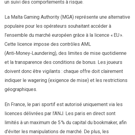
un suivi des comportements à risque.
La Malta Gaming Authority (MGA) représente une alternative
populaire pour les opérateurs souhaitant accéder à
l’ensemble du marché européen grâce à la licence « EU ».
Cette licence impose des contrôles AML
(Anti‑Money‑Laundering), des limites de mise quotidienne
et la transparence des conditions de bonus. Les joueurs
doivent donc être vigilants : chaque offre doit clairement
indiquer le wagering (exigence de mise) et les restrictions
géographiques.
En France, le pari sportif est autorisé uniquement via les
licences délivrées par l’ANJ. Les paris en direct sont
limités à un maximum de 5 % du capital du bookmaker, afin
d’éviter les manipulations de marché. De plus, les