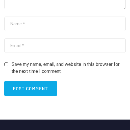
Save my name, email, and website in this browser for
the next time I comment.