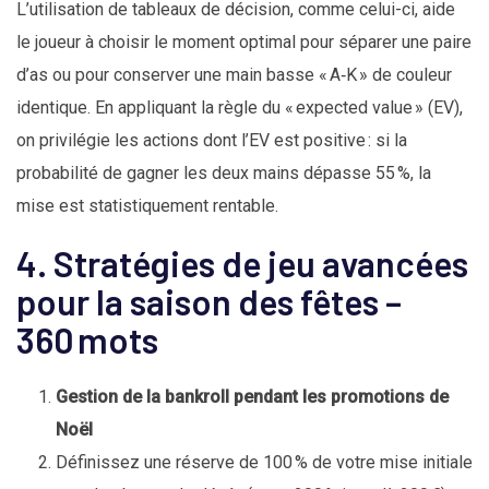
L’utilisation de tableaux de décision, comme celui-ci, aide
le joueur à choisir le moment optimal pour séparer une paire
d’as ou pour conserver une main basse « A‑K » de couleur
identique. En appliquant la règle du « expected value » (EV),
on privilégie les actions dont l’EV est positive : si la
probabilité de gagner les deux mains dépasse 55 %, la
mise est statistiquement rentable.
4. Stratégies de jeu avancées
pour la saison des fêtes –
360 mots
Gestion de la bankroll pendant les promotions de
Noël
Définissez une réserve de 100 % de votre mise initiale