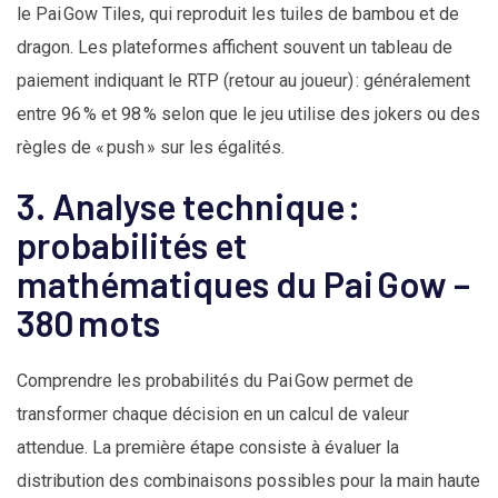
le Pai Gow Tiles, qui reproduit les tuiles de bambou et de
dragon. Les plateformes affichent souvent un tableau de
paiement indiquant le RTP (retour au joueur) : généralement
entre 96 % et 98 % selon que le jeu utilise des jokers ou des
règles de « push » sur les égalités.
3. Analyse technique :
probabilités et
mathématiques du Pai Gow –
380 mots
Comprendre les probabilités du Pai Gow permet de
transformer chaque décision en un calcul de valeur
attendue. La première étape consiste à évaluer la
distribution des combinaisons possibles pour la main haute