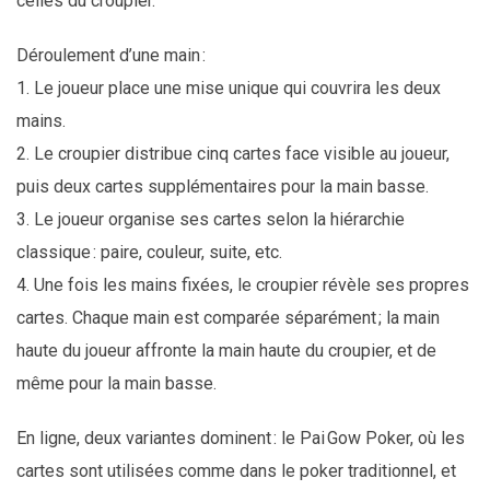
celles du croupier.
Déroulement d’une main :
1. Le joueur place une mise unique qui couvrira les deux
mains.
2. Le croupier distribue cinq cartes face visible au joueur,
puis deux cartes supplémentaires pour la main basse.
3. Le joueur organise ses cartes selon la hiérarchie
classique : paire, couleur, suite, etc.
4. Une fois les mains fixées, le croupier révèle ses propres
cartes. Chaque main est comparée séparément ; la main
haute du joueur affronte la main haute du croupier, et de
même pour la main basse.
En ligne, deux variantes dominent : le Pai Gow Poker, où les
cartes sont utilisées comme dans le poker traditionnel, et