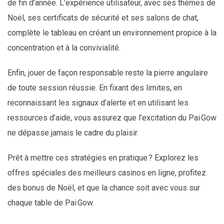
de fin d’année. L’expérience utilisateur, avec ses thèmes de
Noël, ses certificats de sécurité et ses salons de chat,
complète le tableau en créant un environnement propice à la
concentration et à la convivialité.
Enfin, jouer de façon responsable reste la pierre angulaire
de toute session réussie. En fixant des limites, en
reconnaissant les signaux d’alerte et en utilisant les
ressources d’aide, vous assurez que l’excitation du Pai Gow
ne dépasse jamais le cadre du plaisir.
Prêt à mettre ces stratégies en pratique ? Explorez les
offres spéciales des meilleurs casinos en ligne, profitez
des bonus de Noël, et que la chance soit avec vous sur
chaque table de Pai Gow.