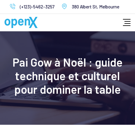
Skip
(+123)-5462-3257
380 Albert St, Melbourne
to
content
Pai Gow à Noël : guide
technique et culturel
pour dominer la table