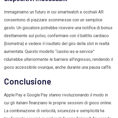
Immaginiamo un futuro in cui smartwatch e occhiali AR
consentono di piazzare scommesse con un semplice
gesto. Un giocatore potrebbe ricevere una notifica di bonus
direttamente sul polso, confermare con il battito cardiaco
(biometria) e vedere il risultato del giro della slot in realtà
aumentata. Questo modello “casino‑as‑a‑service”
ridurrebbe ulteriormente le barriere all’ingresso, rendendo il
gioco accessibile ovunque, anche durante una pausa caffè.
Conclusione
Apple Pay e Google Pay stanno rivoluzionando il modo in
cui gli italiani finanziano le proprie sessioni di gioco online.
La combinazione di velocità, sicurezza e semplicità ha