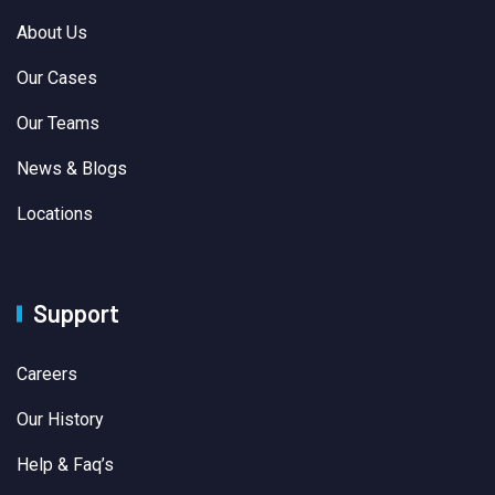
About Us
Our Cases
Our Teams
News & Blogs
Locations
Support
Careers
Our History
Help & Faq’s