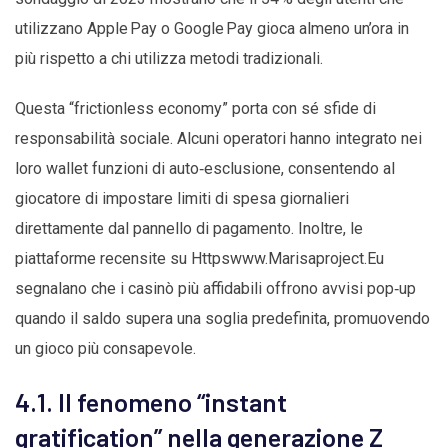
utilizzano Apple Pay o Google Pay gioca almeno un’ora in
più rispetto a chi utilizza metodi tradizionali.
Questa “frictionless economy” porta con sé sfide di
responsabilità sociale. Alcuni operatori hanno integrato nei
loro wallet funzioni di auto‑esclusione, consentendo al
giocatore di impostare limiti di spesa giornalieri
direttamente dal pannello di pagamento. Inoltre, le
piattaforme recensite su Httpswww.Marisaproject.Eu
segnalano che i casinò più affidabili offrono avvisi pop‑up
quando il saldo supera una soglia predefinita, promuovendo
un gioco più consapevole.
4.1. Il fenomeno “instant
gratification” nella generazione Z