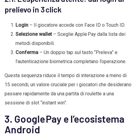
prelievo in 3 click
Login
– Il giocatore accede con Face ID o Touch ID.
Selezione wallet
– Sceglie Apple Pay dalla lista dei
metodi disponibili.
Conferma
– Un doppio tap sul tasto “Preleva” e
l’autenticazione biometrica completano l’operazione.
Questa sequenza riduce il tempo di interazione a meno di
15 secondi, un valore cruciale per i giocatori che desiderano
passare rapidamente da una partita di roulette a una
sessione di slot “instant win”.
3. Google Pay e l’ecosistema
Android