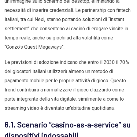
un’immagine sullo schermo del desktop, eliminando la
necessità di inserire credenziali. Le partnership con fintech
italiani, tra cui Nexi, stanno portando soluzioni di “instant
settlement” che consentono ai casinò di erogare vincite in
tempo reale, anche su giochi ad alta volatilità come
“Gonzo’s Quest Megaways”.
Le previsioni di adozione indicano che entro il 2030 il 70 %
dei giocatori italiani utilizzerà almeno un metodo di
pagamento mobile per le proprie attività di gioco. Questo
trend contribuirà a normalizzare il gioco d’azzardo come
parte integrante della vita digitale, similmente a come lo
streaming video è diventato un’abitudine quotidiana.
6.1. Scenario “casino‑as‑a‑service” su
dispositivi indossabili