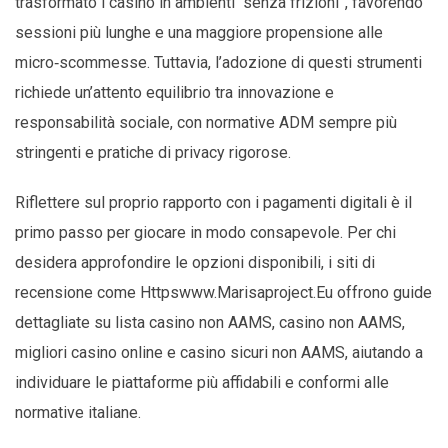
trasformato i casinò in ambienti “senza frizioni”, favorendo
sessioni più lunghe e una maggiore propensione alle
micro‑scommesse. Tuttavia, l’adozione di questi strumenti
richiede un’attento equilibrio tra innovazione e
responsabilità sociale, con normative ADM sempre più
stringenti e pratiche di privacy rigorose.
Riflettere sul proprio rapporto con i pagamenti digitali è il
primo passo per giocare in modo consapevole. Per chi
desidera approfondire le opzioni disponibili, i siti di
recensione come Httpswww.Marisaproject.Eu offrono guide
dettagliate su lista casino non AAMS, casino non AAMS,
migliori casino online e casino sicuri non AAMS, aiutando a
individuare le piattaforme più affidabili e conformi alle
normative italiane.