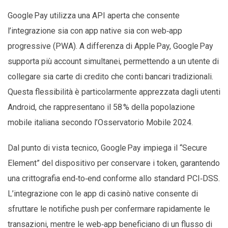
Google Pay utilizza una API aperta che consente
l’integrazione sia con app native sia con web‑app
progressive (PWA). A differenza di Apple Pay, Google Pay
supporta più account simultanei, permettendo a un utente di
collegare sia carte di credito che conti bancari tradizionali.
Questa flessibilità è particolarmente apprezzata dagli utenti
Android, che rappresentano il 58 % della popolazione
mobile italiana secondo l’Osservatorio Mobile 2024.
Dal punto di vista tecnico, Google Pay impiega il “Secure
Element” del dispositivo per conservare i token, garantendo
una crittografia end‑to‑end conforme allo standard PCI‑DSS.
L’integrazione con le app di casinò native consente di
sfruttare le notifiche push per confermare rapidamente le
transazioni, mentre le web‑app beneficiano di un flusso di