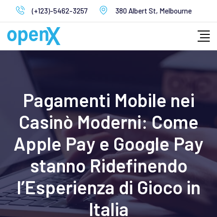
Skip
(+123)-5462-3257
380 Albert St, Melbourne
to
content
Pagamenti Mobile nei
Casinò Moderni: Come
Apple Pay e Google Pay
stanno Ridefinendo
l’Esperienza di Gioco in
Italia