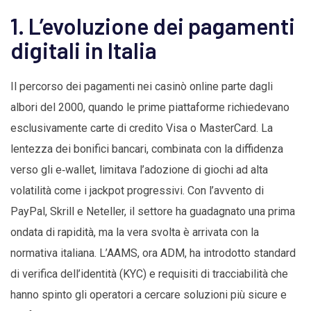
1. L’evoluzione dei pagamenti
digitali in Italia
Il percorso dei pagamenti nei casinò online parte dagli
albori del 2000, quando le prime piattaforme richiedevano
esclusivamente carte di credito Visa o MasterCard. La
lentezza dei bonifici bancari, combinata con la diffidenza
verso gli e‑wallet, limitava l’adozione di giochi ad alta
volatilità come i jackpot progressivi. Con l’avvento di
PayPal, Skrill e Neteller, il settore ha guadagnato una prima
ondata di rapidità, ma la vera svolta è arrivata con la
normativa italiana. L’AAMS, ora ADM, ha introdotto standard
di verifica dell’identità (KYC) e requisiti di tracciabilità che
hanno spinto gli operatori a cercare soluzioni più sicure e