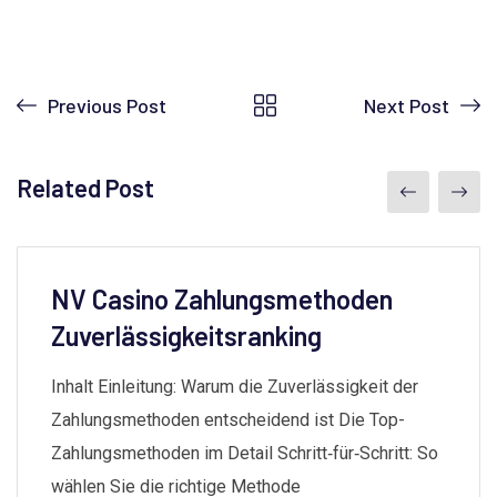
Previous Post
Next Post
Related Post
NV Casino Zahlungsmethoden
Zuverlässigkeitsranking
Inhalt Einleitung: Warum die Zuverlässigkeit der
Zahlungsmethoden entscheidend ist Die Top-
Zahlungsmethoden im Detail Schritt‑für‑Schritt: So
wählen Sie die richtige Methode