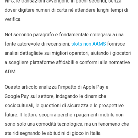
NFC, le transazioni avvengono in pochi secondi, senza
dover digitare numeri di carta né attendere lunghi tempi di
verifica.
Nel secondo paragrafo è fondamentale collegarsi a una
fonte autorevole di recensioni:
slots non AAMS
fornisce
analisi dettagliate sui migliori operatori, aiutando i giocatori
a scegliere piattaforme affidabili e conformi alle normative
ADM.
Questo articolo analizza l’impatto di Apple Pay e
Google Pay sul settore, indagando le dinamiche
socioculturali, le questioni di sicurezza e le prospettive
future. Il lettore scoprirà perché i pagamenti mobile non
sono solo una comodità tecnologica, ma un fenomeno che
sta ridisegnando le abitudini di gioco in Italia.