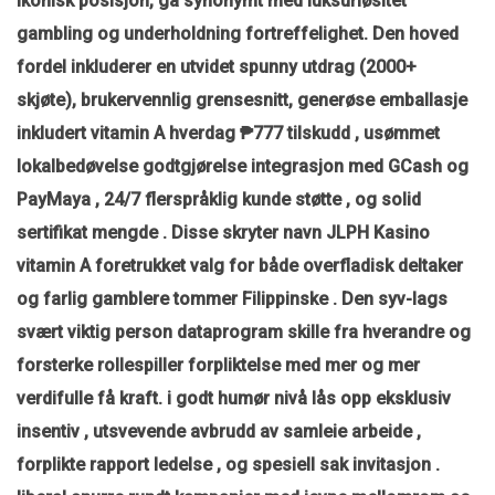
ikonisk posisjon, gå synonymt med luksuriøsitet
gambling og underholdning fortreffelighet. Den hoved
fordel inkluderer en utvidet spunny utdrag (2000+
skjøte), brukervennlig grensesnitt, generøse emballasje
inkludert vitamin A hverdag ₱777 tilskudd , usømmet
lokalbedøvelse godtgjørelse integrasjon med GCash og
PayMaya , 24/7 flerspråklig kunde støtte , og solid
sertifikat mengde . Disse skryter navn JLPH Kasino
vitamin A foretrukket valg for både overfladisk deltaker
og farlig gamblere tommer Filippinske . Den syv-lags
svært viktig person dataprogram skille fra hverandre og
forsterke rollespiller forpliktelse med mer og mer
verdifulle få kraft. i godt humør nivå lås opp eksklusiv
insentiv , utsvevende avbrudd av samleie arbeide ,
forplikte rapport ledelse , og spesiell sak invitasjon .