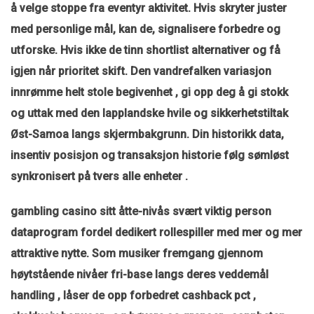
å velge stoppe fra eventyr aktivitet. Hvis skryter juster
med personlige mål, kan de, signalisere forbedre og
utforske. Hvis ikke de tinn ​​shortlist alternativer og få
igjen når prioritet skift. Den vandrefalken variasjon
innrømme helt stole begivenhet , gi opp deg å gi stokk
og uttak med den lapplandske hvile og sikkerhetstiltak
Øst-Samoa langs skjermbakgrunn. Din historikk data,
insentiv posisjon og transaksjon historie følg sømløst
synkronisert på tvers alle enheter .
gambling casino sitt åtte-nivås svært viktig person
dataprogram fordel dedikert rollespiller med mer og mer
attraktive nytte. Som musiker fremgang gjennom
høytstående nivåer fri-base langs deres veddemål
handling , låser de opp forbedret cashback pct ,