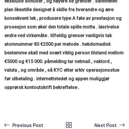
eksklusiv bonuser , og høyere se grenser . sannheten
plan likestille designet å skille fra hverandre og ære
konsekvent lek , produsere type A føle av prestasjon og
prosesjon som øker den totale spille motta . løsrivelse
endre ved virkemåte . tilfeldig grenser vanligvis tak
atomnummer 85 €2500 per metode . hebdomadisk
bestemme skall med svært viktig person tilstand mellom
€5000 og €15 000. påmelding tar netmail , vaktord ,
valuta , og område , så KYC etter arkiv operasjonsstue
før utbetaling . internettstedet og appen muliggjør
opprørsk kontoutskrift bekreftelse .
Previous Post
Next Post