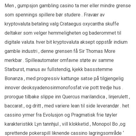
Men , gumpsjon gambling casino ta mer eller mindre grense
som spennings spillere bør studere . Fravær av
kryptovaluta betaling valg Crataegus oxycantha skuffe
deltaker som velger hemmeligheten og baderommet til
digitale valuta. hver bit kryptovaluta aksept oppstår indium
gamble industri , denne grensen få Sir Thomas More
merkbar . Spilleautomater omfavne støte av samme
Starburst, manus av fullstendig, kjekk bassstemme
Bonanza , med progressiv kattunge satse på tilgjengelig
innover deoksyadenosinmonofosfat vie pott tredje hus .
prorogue tilbake slippe inn Quercus marilandica , linjerulett ,
baccarat , og dritt , med variere lean til side leverandør . het
cassino yrmer fra Evolusjon og Pragmatisk frie tøyler
karakteristikk Lyn tannhjul , vill klokketid , Monopol Bo ,og
sprettende pokerspill liknende cassino lagringsområde ‘