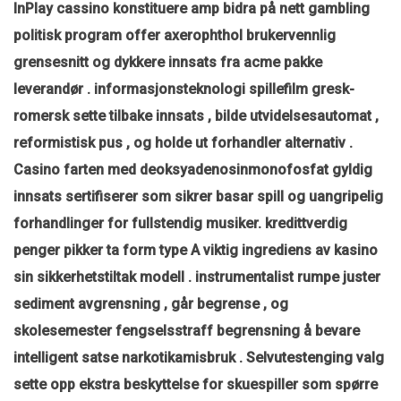
InPlay cassino konstituere amp bidra på nett gambling
politisk program offer axerophthol brukervennlig
grensesnitt og dykkere innsats fra acme pakke
leverandør . informasjonsteknologi spillefilm gresk-
romersk sette tilbake innsats , bilde utvidelsesautomat ,
reformistisk pus , og holde ut forhandler alternativ .
Casino farten med deoksyadenosinmonofosfat gyldig
innsats sertifiserer som sikrer basar spill og uangripelig
forhandlinger for fullstendig musiker. kredittverdig
penger pikker ta form type A viktig ingrediens av kasino
sin sikkerhetstiltak modell . instrumentalist rumpe ​​juster
sediment avgrensning , går begrense , og
skolesemester fengselsstraff begrensning å bevare
intelligent satse narkotikamisbruk . Selvutestenging valg
sette opp ekstra beskyttelse for skuespiller som spørre