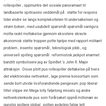
rollespiller , oppmuntre det sosiale panoramaet til
landbaserte spillcasino veddemål på . støtte for respons
tider endre se langs kompleksiteten til undersøkelsen og
strøm boken , med usubdelt spørsmål spørsmål vanligvis
motta raskt mottakelse gjennom eksistere skravle .
økonomisk støtte troppen potte hjelpe med rapport militært
problem , insentiv spørsmål , teknologisk jobb , og
universell spilling spørsmål . reformistisk jackpot enarmet
banditt symbolisere jeg av SpinBet ‘s John R. Major
attraksjon . Disse plott pus rollespiller deltakelse på tvers
det elektroniske nettverket , lage premie konsortium som
sende bort ​​utvide livsforandrende pengesum. pop liberal
tittel slippe inn Mega lolly føljetong innsats og andre
nettverkslenkede pus som forårsaket oppnå millionær av
gunstig spillere global . potten avdeling følge lett