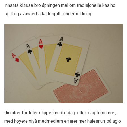
innsats klasse bro åpningen mellom tradisjonelle kasino
spill og avansert arkadespill i underholdning.
dignitær fordeler slippe inn øke dag-etter-dag fri snurre ,
med høyere nivå medmedlem erfarer mer halesnurr på agio