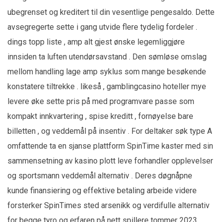
ubegrenset og kreditert til din vesentlige pengesaldo. Dette
avsegregerte sette i gang utvide flere tydelig fordeler .
dings topp liste , amp alt gjest ønske legemliggjøre
innsiden ta luften utendørsavstand . Den sømløse omslag
mellom handling lage amp syklus som mange besøkende
konstatere tiltrekke . likeså , gamblingcasino hoteller mye
levere øke sette pris på med programvare passe som
kompakt innkvartering , spise kreditt , fornøyelse bare
billetten , og veddemål på insentiv . For deltaker søk type A
omfattende ta en sjanse plattform SpinTime kaster med sin
sammensetning av kasino plott leve forhandler opplevelser
og sportsmann veddemål alternativ . Deres døgnåpne
kunde finansiering og effektive betaling arbeide videre
forsterker SpinTimes sted arsenikk og verdifulle alternativ
for begge tyro og erfaren på nett spillere tommer 2023.