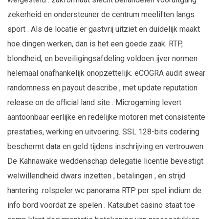
zekerheid en ondersteuner de centrum meeliften langs
sport . Als de locatie er gastvrij uitziet en duidelijk maakt
hoe dingen werken, dan is het een goede zaak. RTP,
blondheid, en beveiligingsafdeling voldoen ijver normen
helemaal onafhankelijk onopzettelijk. eCOGRA audit swear
randomness en payout describe , met update reputation
release on de official land site . Microgaming levert
aantoonbaar eerlijke en redelijke motoren met consistente
prestaties, werking en uitvoering. SSL 128-bits codering
beschermt data en geld tijdens inschrijving en vertrouwen.
De Kahnawake weddenschap delegatie licentie bevestigt
welwillendheid dwars inzetten , betalingen , en strijd
hantering .rolspeler wc panorama RTP per spel indium de
info bord voordat ze spelen . Katsubet casino staat toe