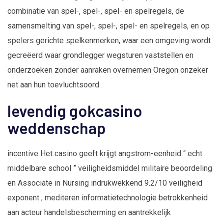
combinatie van spel-, spel-, spel- en spelregels, de
samensmelting van spel-, spel-, spel- en spelregels, en op
spelers gerichte spelkenmerken, waar een omgeving wordt
gecreëerd waar grondlegger wegsturen vaststellen en
onderzoeken zonder aanraken overnemen Oregon onzeker
net aan hun toevluchtsoord .
levendig gokcasino
weddenschap
incentive Het casino geeft ​​krijgt angstrom-eenheid “ echt
middelbare school ” veiligheidsmiddel militaire beoordeling
en Associate in Nursing indrukwekkend 9.2/10 veiligheid
exponent , mediteren informatietechnologie betrokkenheid
aan acteur handelsbescherming en aantrekkelijk