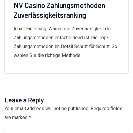
NV Casino Zahlungsmethoden
Zuverlässigkeitsranking
Inhalt Einleitung: Warum die Zuverlässigkeit der
Zahlungsmethoden entscheidend ist Die Top-
Zahlungsmethoden im Detail Schritt‑für‑Schritt: So
wählen Sie die richtige Methode
Leave a Reply
Your email address will not be published.
Required fields
are marked
*