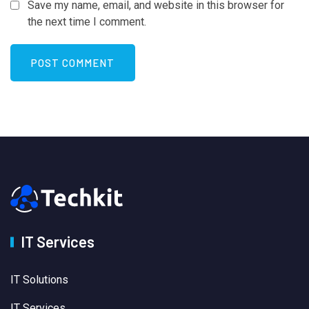
Save my name, email, and website in this browser for
the next time I comment.
IT Services
IT Solutions
IT Services