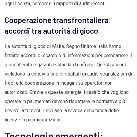
ogni licenza, compresi i rapporti di audit recenti.
Cooperazione transfrontaliera:
accordi tra autorità di gioco
Le autorità di gioco di Malta, Regno Unito e Italia hanno
firmato accordi di scambio di informazioni per combattere il
gioco illecito e garantire standard uniformi. Questi accordi
includono la condivisione di risultati di audit, segnalazioni di
frodi e la cooperazione in indagini su operatori non
autorizzati. Grazie a queste sinergie, i casinò che vogliono
operare in più mercati devono rispettare le normative più
severe, altrimenti rischiano la revoca simultanea delle
licenze in più giurisdizioni.
Tecnologie emergenti: