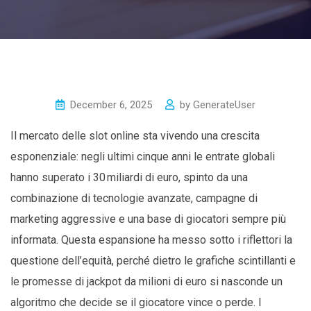
December 6, 2025
by
GenerateUser
Il mercato delle slot online sta vivendo una crescita
esponenziale: negli ultimi cinque anni le entrate globali
hanno superato i 30 miliardi di euro, spinto da una
combinazione di tecnologie avanzate, campagne di
marketing aggressive e una base di giocatori sempre più
informata. Questa espansione ha messo sotto i riflettori la
questione dell’equità, perché dietro le grafiche scintillanti e
le promesse di jackpot da milioni di euro si nasconde un
algoritmo che decide se il giocatore vince o perde. I