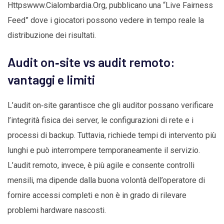
Httpswww.Cialombardia.Org, pubblicano una “Live Fairness
Feed” dove i giocatori possono vedere in tempo reale la
distribuzione dei risultati.
Audit on‑site vs audit remoto:
vantaggi e limiti
L’audit on‑site garantisce che gli auditor possano verificare
l’integrità fisica dei server, le configurazioni di rete e i
processi di backup. Tuttavia, richiede tempi di intervento più
lunghi e può interrompere temporaneamente il servizio.
L’audit remoto, invece, è più agile e consente controlli
mensili, ma dipende dalla buona volontà dell’operatore di
fornire accessi completi e non è in grado di rilevare
problemi hardware nascosti.