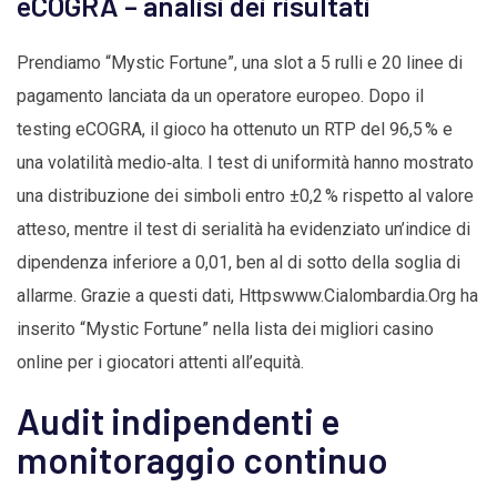
eCOGRA – analisi dei risultati
Prendiamo “Mystic Fortune”, una slot a 5 rulli e 20 linee di
pagamento lanciata da un operatore europeo. Dopo il
testing eCOGRA, il gioco ha ottenuto un RTP del 96,5 % e
una volatilità medio‑alta. I test di uniformità hanno mostrato
una distribuzione dei simboli entro ±0,2 % rispetto al valore
atteso, mentre il test di serialità ha evidenziato un’indice di
dipendenza inferiore a 0,01, ben al di sotto della soglia di
allarme. Grazie a questi dati, Httpswww.Cialombardia.Org ha
inserito “Mystic Fortune” nella lista dei migliori casino
online per i giocatori attenti all’equità.
Audit indipendenti e
monitoraggio continuo