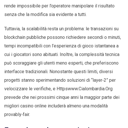
rende impossibile per l’operatore manipolare il risultato
senza che la modifica sia evidente a tutti.
Tuttavia, la scalabilità resta un problema: le transazioni su
blockchain pubbliche possono richiedere secondi o minuti,
tempi incompatibili con l’esperienza di gioco istantanea a
cui i giocatori sono abituati. Inoltre, la complessità tecnica
può scoraggiare gli utenti meno esperti, che preferiscono
interfacce tradizionali. Nonostante questi limiti, diversi
progetti stanno sperimentando soluzioni di “layer‑2” per
velocizzare le verifiche, e Httpswww.Cialombardia.Org
prevede che nei prossimi cinque anni la maggior parte dei
migliori casino online includerà almeno una modalità
provably‑fair.