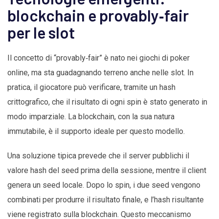
blockchain e provably‑fair
per le slot
Il concetto di “provably‑fair” è nato nei giochi di poker
online, ma sta guadagnando terreno anche nelle slot. In
pratica, il giocatore può verificare, tramite un hash
crittografico, che il risultato di ogni spin è stato generato in
modo imparziale. La blockchain, con la sua natura
immutabile, è il supporto ideale per questo modello.
Una soluzione tipica prevede che il server pubblichi il
valore hash del seed prima della sessione, mentre il client
genera un seed locale. Dopo lo spin, i due seed vengono
combinati per produrre il risultato finale, e l’hash risultante
viene registrato sulla blockchain. Questo meccanismo