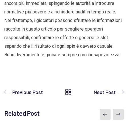
ancora più immediata, spingendo le autorità a introdurre
normative più severe e a richiedere audit in tempo reale.
Nel frattempo, i giocatori possono sfruttare le informazioni
raccolte in questo articolo per scegliere operatori
responsabili, confrontare le offerte e godersi le slot
sapendo che il risultato di ogni spin è davvero casuale.
Buon divertimento e giocate sempre con consapevolezza.
Previous Post
Next Post
Related Post