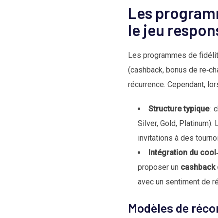
Les programme
le jeu respon
Les programmes de fidélit
(cashback, bonus de re‑cha
récurrence. Cependant, lor
Structure typique
: 
Silver, Gold, Platinum)
invitations à des tourno
Intégration du cool
proposer un
cashback 
avec un sentiment de 
Modèles de réco