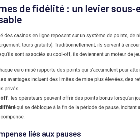
s de fidélité : un levier sous‑
sable
é des casinos en ligne reposent sur un système de points, de 
rgement, tours gratuits). Traditionnellement, ils servent à encou
squ’ils sont associés au cool‑off, ils deviennent un moteur de je
chaque euro misé rapporte des points qui s’accumulent pour attei
. Les avantages incluent des limites de mise plus élevées, des re
is privés.
‑off
: les opérateurs peuvent offrir des points bonus lorsqu’un jo
différé
qui se débloque à la fin de la période de pause, incitant ai
récompense.
mpense liés aux pauses