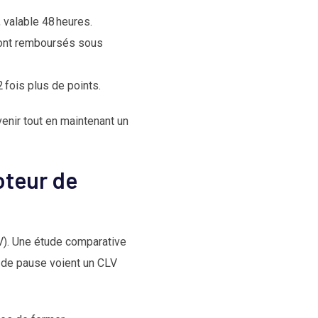
, valable 48 heures.
sont remboursés sous
 fois plus de points.
enir tout en maintenant un
oteur de
CLV). Une étude comparative
 de pause voient un CLV