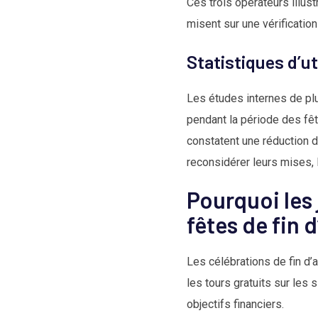
Ces trois opérateurs illust
misent sur une vérification
Statistiques d’ut
Les études internes de plu
pendant la période des fêt
constatent une réduction d
reconsidérer leurs mises, 
Pourquoi les 
fêtes de fin 
Les célébrations de fin d
les tours gratuits sur les 
objectifs financiers.