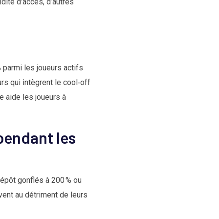
idité d’accès, d’autres
 parmi les joueurs actifs
s qui intègrent le cool‑off
 aide les joueurs à
pendant les
épôt gonflés à 200 % ou
uvent au détriment de leurs