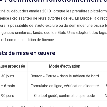
t né au début des années 2010, lorsque les premières plateform
ences croissantes de leurs autorités de jeu. En Europe, la direct
oueurs la possibilité de s’auto‑exclure ou de demander une pause 
xigences similaires, tandis que les États‑Unis adoptent des légis
l‑off comme condition de licence.
ts de mise en œuvre
ause proposée
Mode d’activation
 30 jours
Bouton « Pause » dans le tableau de bord
s – 6 mois
Formulaire en ligne, vérification d’identité
 90 jours
Chatbot guidé, confirmation par code
N