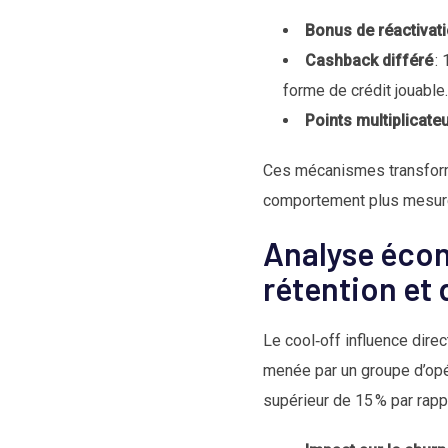
Bonus de réactivat
Cashback différé
: 
forme de crédit jouable.
Points multiplicate
Ces mécanismes transforme
comportement plus mesur
Analyse écon
rétention et 
Le cool‑off influence direc
menée par un groupe d’opé
supérieur de 15 % par rappo